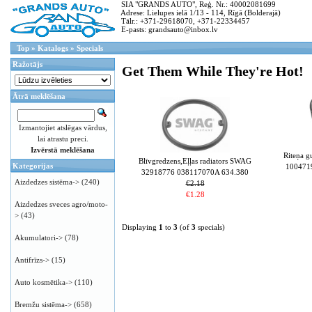
SIA "GRANDS AUTO", Reģ. Nr.: 40002081699
Adrese: Lielupes ielā 1/13 - 114, Rīgā (Bolderajā)
Tālr.: +371-29618070, +371-22334457
E-pasts: grandsauto@inbox.lv
Top
»
Katalogs
»
Specials
Ražotājs
Get Them While They're Hot!
Ātrā meklēšana
Izmantojiet atslēgas vārdus,
lai atrastu preci.
Izvērstā meklēšana
Riteņa 
Blīvgredzens,Eļļas radiators SWAG
Kategorijas
100471
32918776 038117070A 634.380
Aizdedzes sistēma->
(240)
€2.18
€1.28
Aizdedzes sveces agro/moto-
>
(43)
Displaying
1
to
3
(of
3
specials)
Akumulatori->
(78)
Antifrīzs->
(15)
Auto kosmētika->
(110)
Bremžu sistēma->
(658)