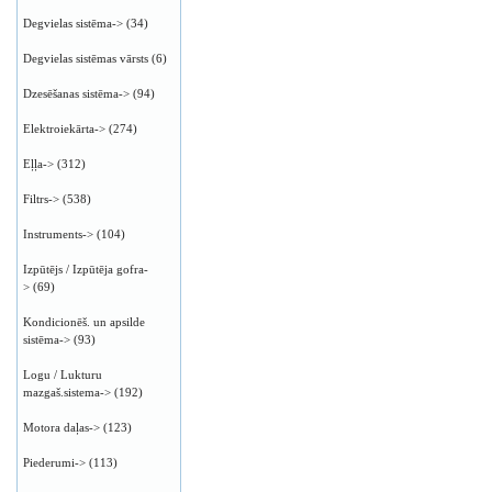
Degvielas sistēma->
(34)
Degvielas sistēmas vārsts
(6)
Dzesēšanas sistēma->
(94)
Elektroiekārta->
(274)
Eļļa->
(312)
Filtrs->
(538)
Instruments->
(104)
Izpūtējs / Izpūtēja gofra-
>
(69)
Kondicionēš. un apsilde
sistēma->
(93)
Logu / Lukturu
mazgaš.sistema->
(192)
Motora daļas->
(123)
Piederumi->
(113)