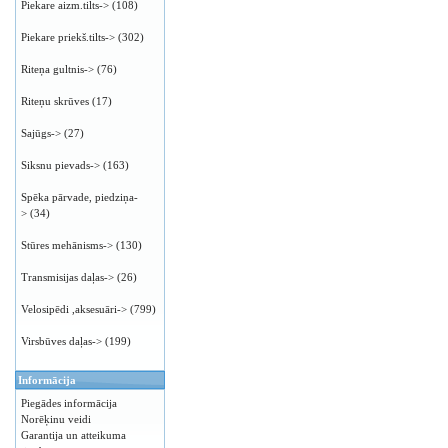
Piekare aizm.tilts->
(108)
Piekare priekš.tilts->
(302)
Riteņa gultnis->
(76)
Riteņu skrūves
(17)
Sajūgs->
(27)
Siksnu pievads->
(163)
Spēka pārvade, piedziņa-
>
(34)
Stūres mehānisms->
(130)
Transmisijas daļas->
(26)
Velosipēdi ,aksesuāri->
(799)
Virsbūves daļas->
(199)
Informācija
Piegādes informācija
Norēķinu veidi
Garantija un atteikuma