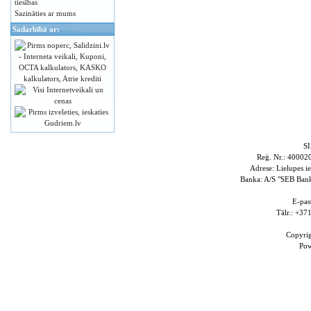
tiesības
Sazināties ar mums
Sadarbībā ar:
S
Reģ. Nr.: 4000
Adrese: Lielupes i
Banka: A/S "SEB Ba
E-pas
Tālr.: +3
Copyri
Po