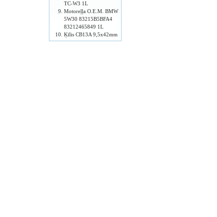
TC-W3 1L
Motoreļļa O.E.M. BMW
5W30 83215B5BFA4
83212465849 1L
Ķīlis CB13A 9,5x42mm