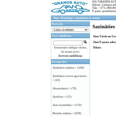
SIA "GRANDS AUTO"
Adrese: Lielupes ielā
Tālr.: +371-296180
E-pasts: grandsauto
Top
»
Katalogs
»
Sazināties ar mums
Ražotājs
Sazinātie
Ātrā meklēšana
Jūsu Vārds un Uz
Jūsu E-pasta adres
Izmantojiet atslēgas vārdus,
Teksts:
lai atrastu preci.
Izvērstā meklēšana
Kategorijas
Aizdedzes sistēma->
(240)
Aizdedzes sveces agro/moto-
>
(43)
Akumulatori->
(78)
Antifrīzs->
(15)
Auto kosmētika->
(110)
Bremžu sistēma->
(658)