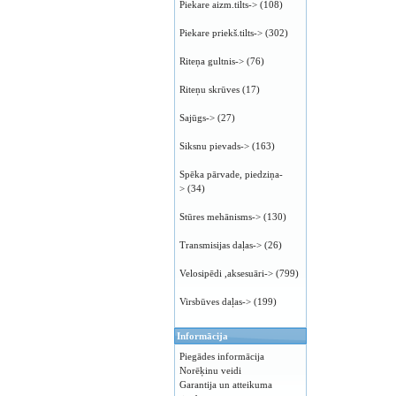
Piekare aizm.tilts->
(108)
Piekare priekš.tilts->
(302)
Riteņa gultnis->
(76)
Riteņu skrūves
(17)
Sajūgs->
(27)
Siksnu pievads->
(163)
Spēka pārvade, piedziņa-
>
(34)
Stūres mehānisms->
(130)
Transmisijas daļas->
(26)
Velosipēdi ,aksesuāri->
(799)
Virsbūves daļas->
(199)
Informācija
Piegādes informācija
Norēķinu veidi
Garantija un atteikuma