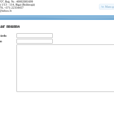
, Reģ. Nr.: 40002081699
 1/13 - 114, Rīgā (Bolderajā)
Mans g
70, +371-22334457
@inbox.lv
s ar mums
vārds:
i: