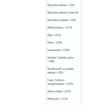
Degvielas sistēma->
(34)
Degvielas sistēmas vārsts
(6)
Dzesēšanas sistēma->
(94)
Elektroiekārta->
(274)
Eļļa->
(312)
Filtrs->
(538)
Instruments->
(104)
Izpūtējs / Izpūtēja gofra-
>
(69)
Kondicionēš. un apsilde
sistēma->
(93)
Logu / Lukturu
mazgaš.sistema->
(192)
Motora daļas->
(123)
Piederumi->
(113)