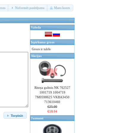
rozs
Noformēt pasūtījumu
Mans konts
Valoda
Iepirkuma grozs
Grozs ir tukšs
Akcijas
Riteņa gultnis NK 762527
1001719 1004719
7M0598625 VKBA3450
713610460
€25.00
€18.04
Turpināt
Jaunumi