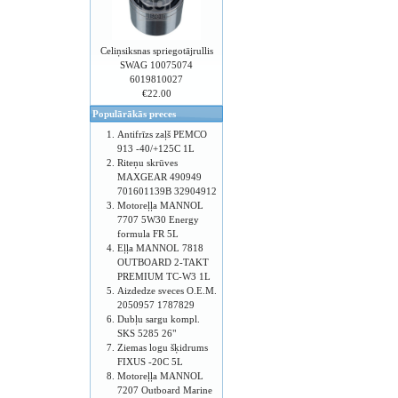
Celiņsiksnas spriegotājrullis
SWAG 10075074
6019810027
€22.00
Populārākās preces
Antifrīzs zaļš PEMCO
913 -40/+125C 1L
Riteņu skrūves
MAXGEAR 490949
701601139B 32904912
Motoreļļa MANNOL
7707 5W30 Energy
formula FR 5L
Eļļa MANNOL 7818
OUTBOARD 2-TAKT
PREMIUM TC-W3 1L
Aizdedze sveces O.E.M.
2050957 1787829
Dubļu sargu kompl.
SKS 5285 26"
Ziemas logu šķidrums
FIXUS -20C 5L
Motoreļļa MANNOL
7207 Outboard Marine