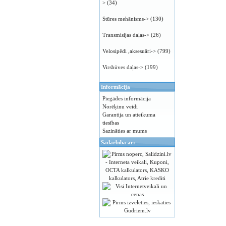
>
(34)
Stūres mehānisms->
(130)
Transmisijas daļas->
(26)
Velosipēdi ,aksesuāri->
(799)
Virsbūves daļas->
(199)
Informācija
Piegādes informācija
Norēķinu veidi
Garantija un atteikuma
tiesības
Sazināties ar mums
Sadarbībā ar: