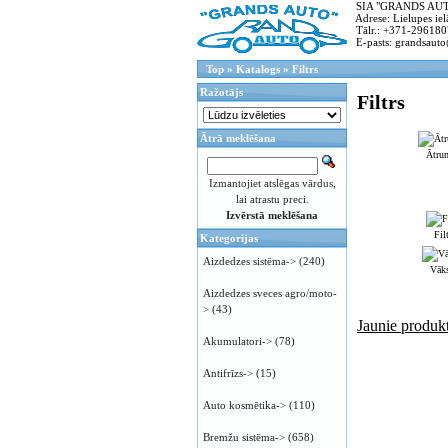
SIA "GRANDS AUTO"
Adrese: Lielupes ielā
Tālr.: +371-296180
E-pasts: grandsauto
Top
»
Katalogs
»
Filtrs
Ražotājs
Filtrs
Ātrā meklēšana
Ātrum
Izmantojiet atslēgas vārdus,
lai atrastu preci.
Izvērstā meklēšana
Fil
Kategorijas
Aizdedzes sistēma->
(240)
Vāks
Aizdedzes sveces agro/moto-
>
(43)
Jaunie produkt
Akumulatori->
(78)
Antifrīzs->
(15)
Auto kosmētika->
(110)
Bremžu sistēma->
(658)