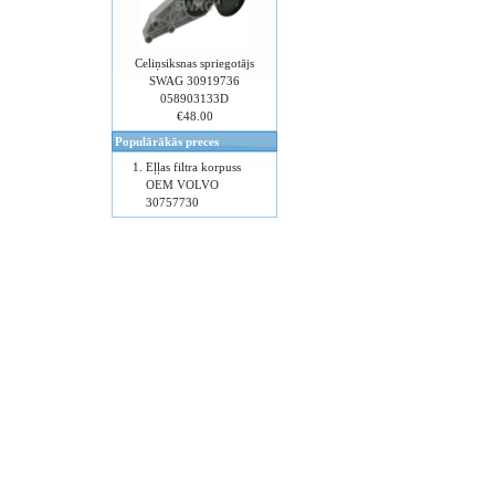
Celiņsiksnas spriegotājs
SWAG 30919736
058903133D
€48.00
Populārākās preces
Eļļas filtra korpuss
OEM VOLVO
30757730