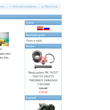
rozs
Noformēt pasūtījumu
Mans konts
Valoda
Iepirkuma grozs
Grozs ir tukšs
Akcijas
ri
iss filtrs
Riteņa gultnis NK 762527
1001719 1004719
7M0598625 VKBA3450
713610460
€25.00
€18.04
Jaunumi