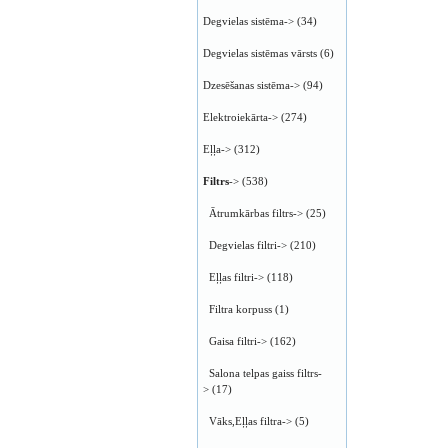
Degvielas sistēma->
(34)
Degvielas sistēmas vārsts
(6)
Dzesēšanas sistēma->
(94)
Elektroiekārta->
(274)
Eļļa->
(312)
Filtrs
->
(538)
Ātrumkārbas filtrs->
(25)
Degvielas filtri->
(210)
Eļļas filtri->
(118)
Filtra korpuss
(1)
Gaisa filtri->
(162)
Salona telpas gaiss filtrs-
>
(17)
Vāks,Eļļas filtra->
(5)