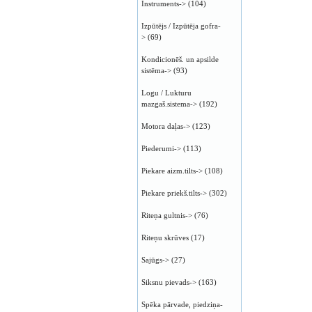
Instruments->
(104)
Izpūtējs / Izpūtēja gofra-
>
(69)
Kondicionēš. un apsilde
sistēma->
(93)
Logu / Lukturu
mazgaš.sistema->
(192)
Motora daļas->
(123)
Piederumi->
(113)
Piekare aizm.tilts->
(108)
Piekare priekš.tilts->
(302)
Riteņa gultnis->
(76)
Riteņu skrūves
(17)
Sajūgs->
(27)
Siksnu pievads->
(163)
Spēka pārvade, piedziņa-