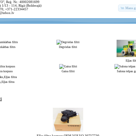
, Reģ. Nr.: 40002081699
 1/13 - 114, Rīgā (Bolderajā)
Mans g
70, +371-22334457
@inbox.lv
kārbas filtrs
Degvielas filtri
Eļļas filt
tra korpuss
Gaisa filtri
Salona telpas ga
,Eļļas filtra
i
Eļļas filtra korpuss OEM VOLVO 30757730