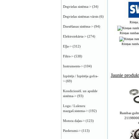
Degvielas sistēma->
(34)
Degvielas sistēmas vārsts
(6)
Riteņa
Dzesēšanas sistēma->
(94)
Riteņas rumba
Elektroiekārta->
(274)
Riteņas rumb
Eļļa->
(312)
Filtrs->
(538)
Instruments->
(104)
Jaunie produkt
Izpūtējs / Izpūtēja gofra-
>
(69)
Kondicionēš. un apsilde
sistēma->
(93)
Logu / Lukturu
mazgaš.sistema->
(192)
Rumbas gult
21198000
Motora daļas->
(123)
Piederumi->
(113)