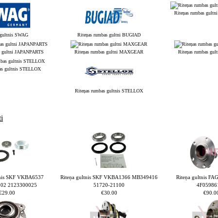
Riteņas rumbas gul
 gultnis SWAG
Riteņas rumbas gultni BUGIAD
s gultni JAPANPARTS
Riteņas rumbas gultni MAXGEAR
Riteņas rumbas gu
as gultnis STELLOX
Riteņas rumbas gultnis STELLOX
i
nis SKF VKBA6537
Riteņa gultnis SKF VKBA1366 MB349416
Riteņa gultnis F
02 2123300025
51720-21100
4F05986
€29.00
€30.00
€90.0