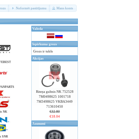
rozs
Noformēt pasūtījumu
Mans konts
Valoda
Iepirkuma grozs
Grozs ir tukšs
Akcijas
s FEBEST
JAPANPARTS
Riteņa gultnis NK 752528
7M0498625 1001718
7M3498625 VKBA3449
713610450
€32.80
nis NK
€18.04
Jaunumi
is SNR