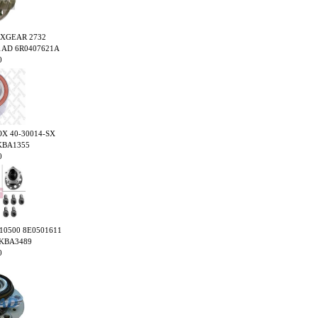
MAXGEAR 2732
1AD 6R0407621A
0
LOX 40-30014-SX
KBA1355
0
3610500 8E0501611
VKBA3489
0