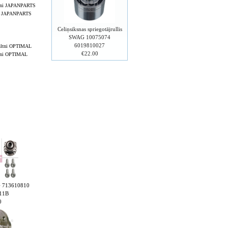
tni JAPANPARTS
Celiņsiksnas spriegotājrullis
SWAG 10075074
6019810027
€22.00
ltni OPTIMAL
AG 713610810
11B
0