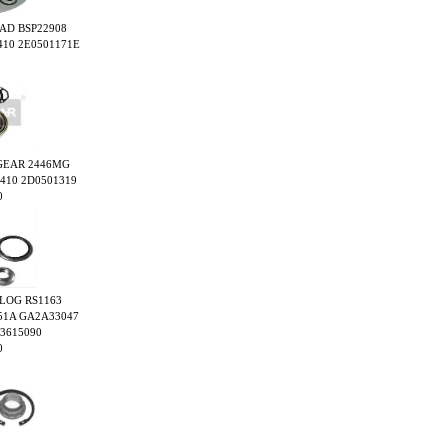
GIAD BSP22908
410 2E0501171E
AXGEAR 2446MG
1410 2D0501319
0
UTLOG RS1163
51A GA2A33047
3615090
0