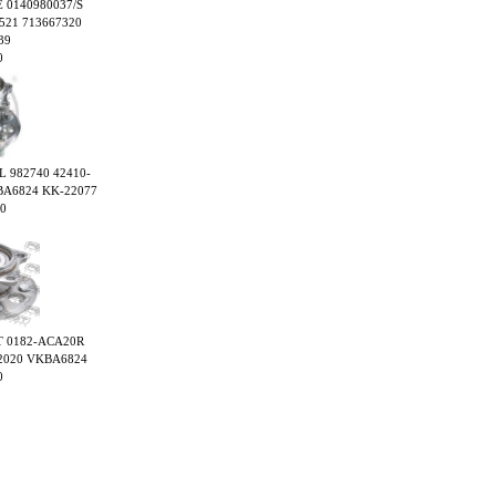
E 0140980037/S
521 713667320
39
0
AL 982740 42410-
BA6824 KK-22077
0
ST 0182-ACA20R
42020 VKBA6824
0