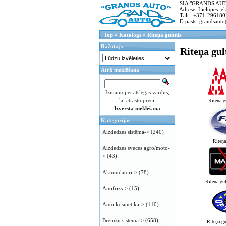
SIA "GRANDS AUTO"
Adrese: Lielupes ielā
Tālr.: +371-296180
E-pasts: grandsauto
Top
»
Katalogs
»
Riteņa gultnis
Ražotājs
Riteņa gul
Ātrā meklēšana
Izmantojiet atslēgas vārdus,
lai atrastu preci.
Riteņa 
Izvērstā meklēšana
Kategorijas
Aizdedzes sistēma->
(240)
Riteņ
Aizdedzes sveces agro/moto-
>
(43)
Akumulatori->
(78)
Riteņa g
Antifrīzs->
(15)
Auto kosmētika->
(110)
Bremžu sistēma->
(658)
Riteņa g