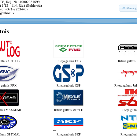
, Reģ. Nr.: 40002081699
 1/13 - 114, Rīgā (Bolderajā)
Mans g
70, +371-22334457
@inbox.lv
tnis
gultnis AUTLOG
Riteņa gultnis FAG
Riteņa gultni
a gultnis FRX
Riteņa gultnis GSP
Riteņa gultnis 
ultnis MAXGEAR
Riteņa gultnis MEYLE
Riteņa gult
ultnis OPTIMAL
Riteņa gultnis SKF
Riteņa gultn