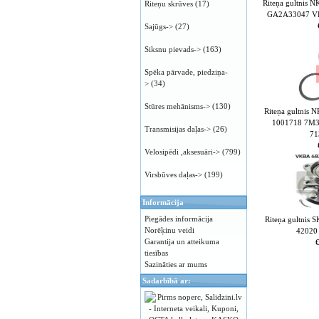
Riteņa gultnis
Riteņu skrūves
(17)
GA2A33047 V
Sajūgs->
(27)
Siksnu pievads->
(163)
Spēka pārvade, piedziņa-
>
(34)
Stūres mehānisms->
(130)
Riteņa gultnis
1001718 7M
Transmisijas daļas->
(26)
71
Velosipēdi ,aksesuāri->
(799)
Virsbūves daļas->
(199)
Informācija
Piegādes informācija
Riteņa gultnis
Norēķinu veidi
42020
Garantija un atteikuma
tiesības
Sazināties ar mums
Sadarbībā ar: