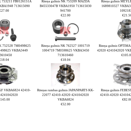
 NK 753211 FB0126151A
Riteņa gultnis NK 753209 MAZDA
Riteņa gultnis MEYL
KBA1948 713615090
B45533047B VKBA1950 713615030
1689810327 VKBA3
€27.00
941700
109218
€22.00
€21.5
 NK 752528 7M0498625
Riteņa gultnis NK 762527 1001719
Riteņa gultnis OPTIM
3498625 VKBA3449
1004719 7M0598625 VKBA3450
42020 4241042020 VK
3610450
713610460
€105.0
€18.04
€18.04
 SKF VKBA6824 42410-
Riteņas rumbas gultnis JAPANPARTS KK-
Riteņa gultnis FEBE
 4241042020
22077 42410-42020 4241042020
42410-42020 42410
€145.00
VKBA6824
€82.0
€52.00