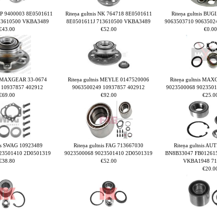
GSP 9400003 8E0501611
Riteņa gultnis NK 764718 8E0501611
Riteņa gultnis BU
13610500 VKBA3489
8E0501611J 713610500 VKBA3489
9063503710 9063502
€43.00
€52.00
€0.00
is MAXGEAR 33-0674
Riteņa gultnis MEYLE 0147520006
Riteņa gultnis M
 10937857 402912
9063500249 10937857 402912
9023500068 902350
€69.00
€92.00
€25.0
nis SWAG 10923489
Riteņa gultnis FAG 713667030
Riteņa gultnis A
23501410 2D0501319
9023500068 9023501410 2D0501319
BN8B33047 FB01261
€38.80
€52.00
VKBA1948 71
€20.0