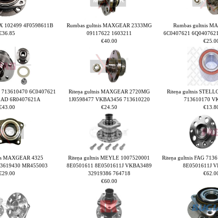
FRX 102499 4F0598611B
Rumbas gultnis MAXGEAR 2333MG
Rumbas gultnis 
€36.85
09117622 1603211
6C0407621 6Q040762
€40.00
€25.0
AG 713610470 6C0407621
Riteņa gultnis MAXGEAR 2720MG
Riteņa gultnis STEL
1AD 6R0407621A
1J0598477 VKBA3456 713610220
713610170 V
€43.00
€24.50
€13.8
tnis MAXGEAR 4325
Riteņa gultnis MEYLE 1007520001
Riteņa gultnis FAG 71
3619430 MR455003
8E0501611 8E0501611J VKBA3489
8E0501611J 
€29.00
32919386 764718
€62.0
€60.00