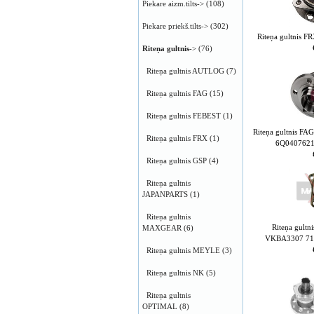
Piekare aizm.tilts->
(108)
Piekare priekš.tilts->
(302)
Riteņa gultnis 
Riteņa gultnis
->
(76)
Riteņa gultnis AUTLOG
(7)
Riteņa gultnis FAG
(15)
Riteņa gultnis FEBEST
(1)
Riteņa gultnis F
Riteņa gultnis FRX
(1)
6Q040762
Riteņa gultnis GSP
(4)
Riteņa gultnis
JAPANPARTS
(1)
Riteņa gultnis
Riteņa gul
MAXGEAR
(6)
VKBA3307 71
Riteņa gultnis MEYLE
(3)
Riteņa gultnis NK
(5)
Riteņa gultnis
OPTIMAL
(8)