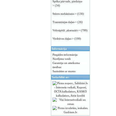
Spēka pārvade, piedziņa-
>
(34)
Stūres mehānisms->
(130)
Transmisijas daļas->
(26)
Velosipēdi ,aksesuāri->
(799)
Virsbūves daļas->
(199)
Informācija
Piegādes informācija
Norēķinu veidi
Garantija un atteikuma
tiesības
Sazināties ar mums
Sadarbībā ar: