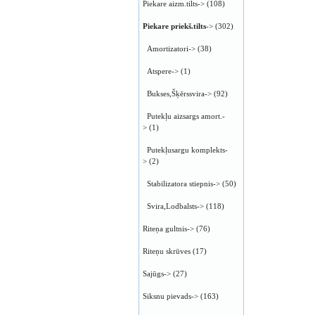
Piekare aizm.tilts->
(108)
Piekare priekš.tilts
->
(302)
Amortizatori->
(38)
Atspere->
(1)
Bukses,Šķērssvira->
(92)
Putekļu aizsargs amort.-
>
(1)
Putekļusargu komplekts-
>
(2)
Stabilizatora stiepnis->
(50)
Svira,Lodbalsts->
(118)
Riteņa gultnis->
(76)
Riteņu skrūves
(17)
Sajūgs->
(27)
Siksnu pievads->
(163)