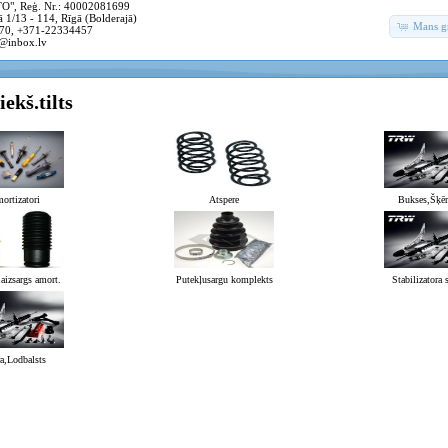
, Reģ. Nr.: 40002081699
 1/13 - 114, Rīgā (Bolderajā)
Mans g
70, +371-22334457
@inbox.lv
ekš.tilts
ortizatori
Atspere
Bukses,Šķēr
aizsargs amort.
Putekļusargu komplekts
Stabilizatora 
a,Lodbalsts