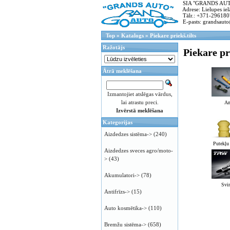
SIA "GRANDS AUTO"
Adrese: Lielupes ielā
Tālr.: +371-296180
E-pasts: grandsauto
Top
»
Katalogs
»
Piekare priekš.tilts
Ražotājs
Piekare pri
Ātrā meklēšana
Izmantojiet atslēgas vārdus,
lai atrastu preci.
Am
Izvērstā meklēšana
Kategorijas
Aizdedzes sistēma->
(240)
Putekļu 
Aizdedzes sveces agro/moto-
>
(43)
Akumulatori->
(78)
Svir
Antifrīzs->
(15)
Auto kosmētika->
(110)
Bremžu sistēma->
(658)