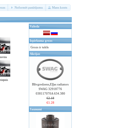
rozs
Noformēt pasūtījumu
Mans konts
Valoda
Iepirkuma grozs
Grozs ir tukšs
Akcijas
ssvira
stiepnis
Blīvgredzens,Eļļas radiators
SWAG 32918776
038117070A 634.380
€2.18
€1.28
Jaunumi