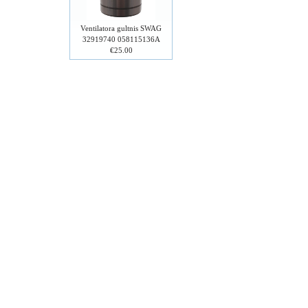
Ventilatora gultnis SWAG
32919740 058115136A
€25.00