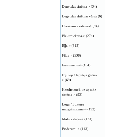
Degvielas sistēma->
(34)
Degvielas sistēmas vārsts
(6)
Dzesēšanas sistēma->
(94)
Elektroiekārta->
(274)
Eļļa->
(312)
Filtrs->
(538)
Instruments->
(104)
Izpūtējs / Izpūtēja gofra-
>
(69)
Kondicionēš. un apsilde
sistēma->
(93)
Logu / Lukturu
mazgaš.sistema->
(192)
Motora daļas->
(123)
Piederumi->
(113)