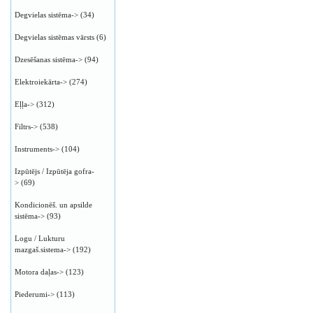
Degvielas sistēma->
(34)
Degvielas sistēmas vārsts
(6)
Dzesēšanas sistēma->
(94)
Elektroiekārta->
(274)
Eļļa->
(312)
Filtrs->
(538)
Instruments->
(104)
Izpūtējs / Izpūtēja gofra-
>
(69)
Kondicionēš. un apsilde
sistēma->
(93)
Logu / Lukturu
mazgaš.sistema->
(192)
Motora daļas->
(123)
Piederumi->
(113)