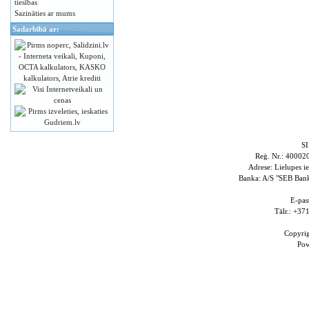
tiesības
Sazināties ar mums
Sadarbībā ar:
S
Reģ. Nr.: 4000
Adrese: Lielupes i
Banka: A/S "SEB Ba
E-pas
Tālr.: +3
Copyri
Po