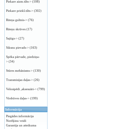
Piekare aizm.tilts->
(108)
Piekare priekš.tilts->
(302)
Riteņa gultnis->
(76)
Riteņu skrūves
(17)
Sajūgs->
(27)
Siksnu pievads->
(163)
Spēka pārvade, piedziņa-
>
(34)
Stūres mehānisms->
(130)
Transmisijas daļas->
(26)
Velosipēdi ,aksesuāri->
(799)
Virsbūves daļas->
(199)
Informācija
Piegādes informācija
Norēķinu veidi
Garantija un atteikuma