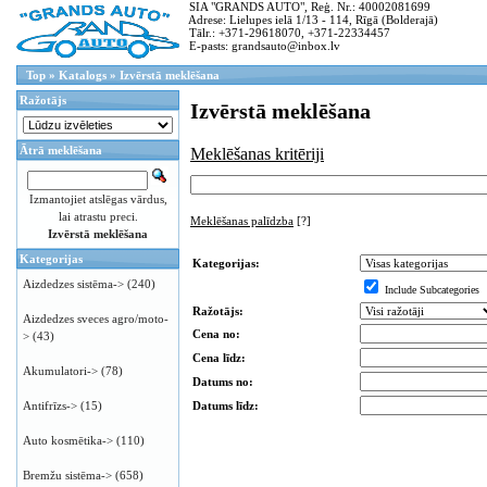
SIA "GRANDS AUTO", Reģ. Nr.: 40002081699
Adrese: Lielupes ielā 1/13 - 114, Rīgā (Bolderajā)
Tālr.: +371-29618070, +371-22334457
E-pasts: grandsauto@inbox.lv
Top
»
Katalogs
»
Izvērstā meklēšana
Ražotājs
Izvērstā meklēšana
Ātrā meklēšana
Meklēšanas kritēriji
Izmantojiet atslēgas vārdus,
lai atrastu preci.
Meklēšanas palīdzba
[?]
Izvērstā meklēšana
Kategorijas
Kategorijas:
Aizdedzes sistēma->
(240)
Include Subcategories
Ražotājs:
Aizdedzes sveces agro/moto-
Cena no:
>
(43)
Cena līdz:
Akumulatori->
(78)
Datums no:
Datums līdz:
Antifrīzs->
(15)
Auto kosmētika->
(110)
Bremžu sistēma->
(658)