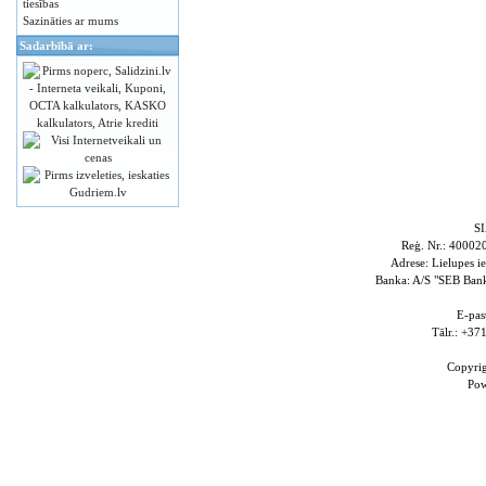
tiesības
Sazināties ar mums
Sadarbībā ar:
S
Reģ. Nr.: 4000
Adrese: Lielupes i
Banka: A/S "SEB Ba
E-pas
Tālr.: +3
Copyri
Po