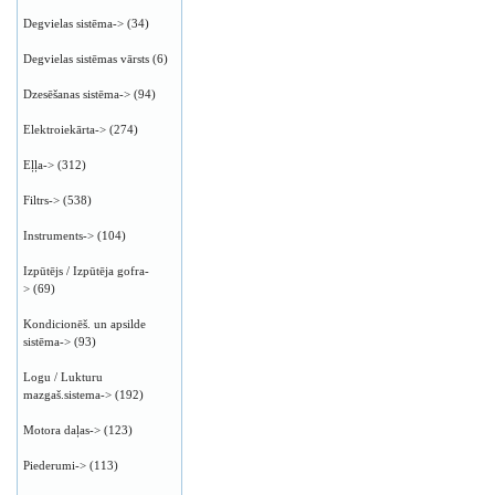
Degvielas sistēma->
(34)
Degvielas sistēmas vārsts
(6)
Dzesēšanas sistēma->
(94)
Elektroiekārta->
(274)
Eļļa->
(312)
Filtrs->
(538)
Instruments->
(104)
Izpūtējs / Izpūtēja gofra-
>
(69)
Kondicionēš. un apsilde
sistēma->
(93)
Logu / Lukturu
mazgaš.sistema->
(192)
Motora daļas->
(123)
Piederumi->
(113)