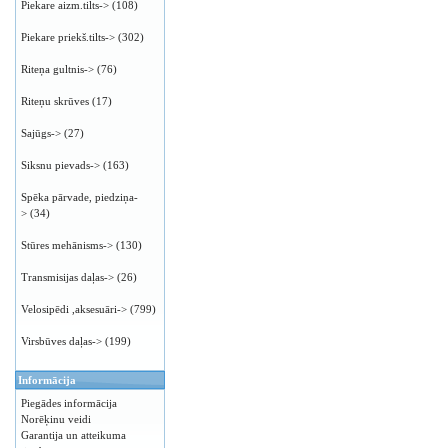
Piekare aizm.tilts->
(108)
Piekare priekš.tilts->
(302)
Riteņa gultnis->
(76)
Riteņu skrūves
(17)
Sajūgs->
(27)
Siksnu pievads->
(163)
Spēka pārvade, piedziņa-
>
(34)
Stūres mehānisms->
(130)
Transmisijas daļas->
(26)
Velosipēdi ,aksesuāri->
(799)
Virsbūves daļas->
(199)
Informācija
Piegādes informācija
Norēķinu veidi
Garantija un atteikuma