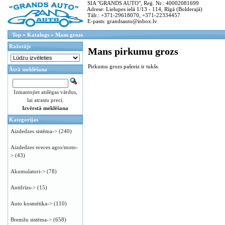
SIA "GRANDS AUTO", Reģ. Nr.: 40002081699
Adrese: Lielupes ielā 1/13 - 114, Rīgā (Bolderajā)
Tālr.: +371-29618070, +371-22334457
E-pasts: grandsauto@inbox.lv
Top
»
Katalogs
»
Mans grozs
Ražotājs
Mans pirkumu grozs
Pirkumu grozs pašreiz ir tukšs.
Ātrā meklēšana
Izmantojiet atslēgas vārdus,
lai atrastu preci.
Izvērstā meklēšana
Kategorijas
Aizdedzes sistēma->
(240)
Aizdedzes sveces agro/moto-
>
(43)
Akumulatori->
(78)
Antifrīzs->
(15)
Auto kosmētika->
(110)
Bremžu sistēma->
(658)