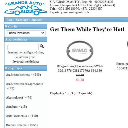
SIA "GRANDS AUTO", Reģ. Nr.: 40002081699
Adrese: Lielupes ielā 1/13 - 114, Rīgā (Bolderajā)
Tālr.: +371-29618070, +371-22334457
E-pasts: grandsauto@inbox.lv
Top
»
Katalogs
»
Specials
Ražotājs
Get Them While They're Hot!
Ātrā meklēšana
Izmantojiet atslēgas vārdus,
lai atrastu preci.
Izvērstā meklēšana
Riteņa 
Blīvgredzens,Eļļas radiators SWAG
Kategorijas
100471
32918776 038117070A 634.380
Aizdedzes sistēma->
(240)
€2.18
€1.28
Aizdedzes sveces agro/moto-
>
(43)
Displaying
1
to
3
(of
3
specials)
Akumulatori->
(78)
Antifrīzs->
(15)
Auto kosmētika->
(110)
Bremžu sistēma->
(658)