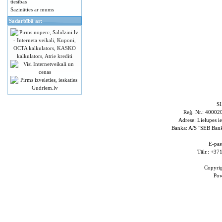
tiesības
Sazināties ar mums
Sadarbībā ar:
S
Reģ. Nr.: 4000
Adrese: Lielupes i
Banka: A/S "SEB Ba
E-pas
Tālr.: +3
Copyri
Po