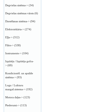
Degvielas sistēma->
(34)
Degvielas sistēmas vārsts
(6)
Dzesēšanas sistēma->
(94)
Elektroiekārta->
(274)
Eļļa->
(312)
Filtrs->
(538)
Instruments->
(104)
Izpūtējs / Izpūtēja gofra-
>
(69)
Kondicionēš. un apsilde
sistēma->
(93)
Logu / Lukturu
mazgaš.sistema->
(192)
Motora daļas->
(123)
Piederumi->
(113)