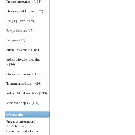
Piekare aizm.tilts->
(108)
Piekare priekš.tilts->
(302)
Riteņa gultnis->
(76)
Riteņu skrūves
(17)
Sajūgs->
(27)
Siksnu pievads->
(163)
Spēka pārvade, piedziņa-
>
(34)
Stūres mehānisms->
(130)
Transmisijas daļas->
(26)
Velosipēdi ,aksesuāri->
(799)
Virsbūves daļas->
(199)
Informācija
Piegādes informācija
Norēķinu veidi
Garantija un atteikuma