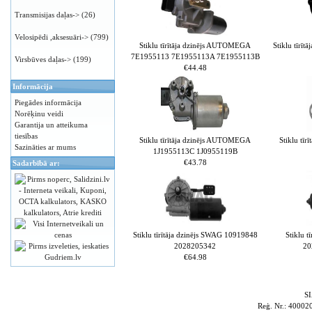
Transmisijas daļas->
(26)
Velosipēdi ,aksesuāri->
(799)
Stiklu tīrītāja dzinējs AUTOMEGA
Stiklu tīrī
7E1955113 7E1955113A 7E1955113B
Virsbūves daļas->
(199)
€44.48
Informācija
Piegādes informācija
Norēķinu veidi
Garantija un atteikuma
tiesības
Stiklu tīrītāja dzinējs AUTOMEGA
Stiklu tī
Sazināties ar mums
1J1955113C 1J0955119B
€43.78
Sadarbībā ar:
Stiklu tīrītāja dzinējs SWAG 10919848
Stiklu 
2028205342
20
€64.98
S
Reģ. Nr.: 4000