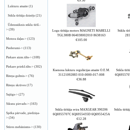
€9.50
Lukturu atsaite
(1)
Stikla tīrītāja dzinējs
(21)
Ūdenssūknis stiklu tīrīš.-
>
(39)
Logu tīrītāja motors MAGNETI MARELLI
Stiklu t
TGL380B 064038002010 8638163
2E
Motora daļas->
(123)
€105.00
Piederumi->
(113)
Piekare aizm.tilts->
(108)
Piekare priekš.tilts->
(302)
Ksenona lukturu regulācijas atsaite O.E.M.
Stikla tī
31121092883 010-0000-017-008
6Q695570
Riteņa gultnis->
(76)
€36.88
Riteņu skrūves
(17)
Sajūgs->
(27)
Siksnu pievads->
(163)
Stikla tīrītāja svira MAXGEAR 390206
Stiklu tīrī
Spēka pārvade, piedziņa-
6Q6955707C 6Q6955435D 6Q6955425A
>
(34)
€12.28
Stūres mehānisms->
(130)