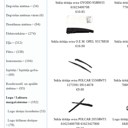
Stikla tīrītāja svira OYODO 95B9033
Stikla tī
Degvielas sistēma->
(34)
61623400708
770
€10.85
Degvielas sistēmas vārsts
(6)
Dzesēšanas sistēma->
(94)
Elektroiekārta->
(274)
Stikla tīrītāja svira O.E.M. OPEL 93178858
Stikla tī
Eļļa->
(312)
€16.00
Filtrs->
(538)
Instruments->
(104)
Izpūtējs / Izpūtēja gofra-
>
(69)
Stikla tīrītāja svira POLCAR 5556RWT1
Stikla tīr
Kondicionēš. un apsilde
1273391 09114678
7H0
sistēma->
(93)
€9.00
Logu / Lukturu
mazgaš.sistema
->
(192)
Logu slotiņu kronšteins
(53)
Stikla tīrītāja svira POLCAR 2055RWT1
Logu tīrīt
Logu tīrīšanas slotiņas-
61623400708 61623427800
1K6
>
(78)