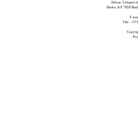
Adrese: Lielupes i
Banka: A/S "SEB Ba
E-pas
Tālr.: +3
Copyri
Po