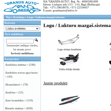
SIA "GRANDS AUTO", Reģ. Nr.: 40002081699
Adrese: Lielupes ielā 1/13 - 114, Rīgā (Bolderajā)
Tālr.: +371-29618070, +371-22334457
E-pasts: grandsauto@inbox.lv
Top
»
Katalogs
»
Logu / Lukturu mazgaš.sistema
Ražotājs
Logu / Lukturu mazgaš.sistema
Ātrā meklēšana
Izmantojiet atslēgas vārdus,
lai atrastu preci.
Logu slotiņu kronšteins
Izvērstā meklēšana
Kategorijas
Aizdedzes sistēma->
(240)
Stikla tīrītāja dzinējs
Ū
Aizdedzes sveces agro/moto-
>
(43)
Jaunie produkti
Akumulatori->
(78)
Antifrīzs->
(15)
Auto kosmētika->
(110)
Bremžu sistēma->
(658)