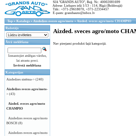
SIA "GRANDS AUTO", Reģ. Nr.: 40002081699
Adrese: Lielupes ielā 1/13 - 114, Rīgā (Bolderajā)
Tālr.: +371-29618070, +371-22334457
E-pasts: grandsauto@inbox.lv
Top
»
Katalogs
»
Aizdedzes sveces agro/moto
»
Aizded. sveces agro/moto CHAMPIO
Ražotājs
Aizded. sveces agro/moto CH
Ātrā meklēšana
Nav pieejami produkti šajā kategorijā.
Izmantojiet atslēgas vārdus,
lai atrastu preci.
Izvērstā meklēšana
Kategorijas
Aizdedzes sistēma->
(240)
Aizdedzes sveces agro/moto
-
>
(43)
Aizded. sveces agro/moto
CHAMPIO
Aizdedzes sveces agro/moto
BOSCH
(8)
Aizdedzes sveces agro/moto