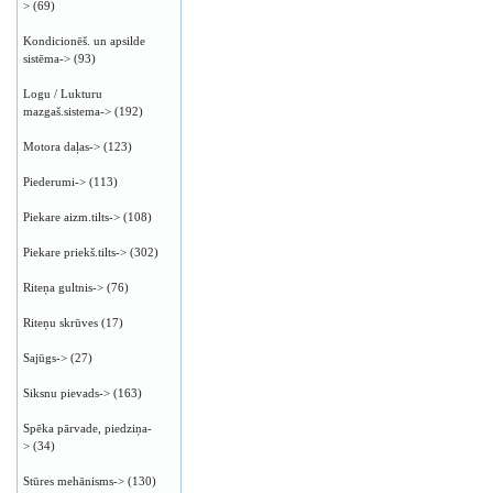
>
(69)
Kondicionēš. un apsilde
sistēma->
(93)
Logu / Lukturu
mazgaš.sistema->
(192)
Motora daļas->
(123)
Piederumi->
(113)
Piekare aizm.tilts->
(108)
Piekare priekš.tilts->
(302)
Riteņa gultnis->
(76)
Riteņu skrūves
(17)
Sajūgs->
(27)
Siksnu pievads->
(163)
Spēka pārvade, piedziņa-
>
(34)
Stūres mehānisms->
(130)