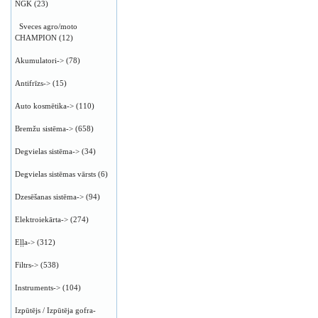
NGK
(23)
Sveces agro/moto
CHAMPION
(12)
Akumulatori->
(78)
Antifrīzs->
(15)
Auto kosmētika->
(110)
Bremžu sistēma->
(658)
Degvielas sistēma->
(34)
Degvielas sistēmas vārsts
(6)
Dzesēšanas sistēma->
(94)
Elektroiekārta->
(274)
Eļļa->
(312)
Filtrs->
(538)
Instruments->
(104)
Izpūtējs / Izpūtēja gofra-