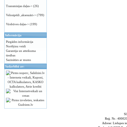
Transmisijas daļas->
(26)
Velosipēdi ,aksesuāri->
(799)
Virsbūves daļas->
(199)
Informācija
Piegādes informācija
Norēķinu veidi
Garantija un atteikuma
tiesības
Sazināties ar mums
Sadarbībā ar:
S
Reģ. Nr.: 4000
Adrese: Lielupes i