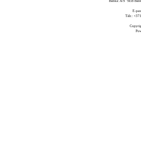
Banka: A/S "SEB Ba
E-pas
Tālr.: +3
Copyri
Po