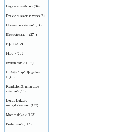
Degvielas sistēma->
(34)
Degvielas sistēmas vārsts
(6)
Dzesēšanas sistēma->
(94)
Elektroiekārta->
(274)
Eļļa->
(312)
Filtrs->
(538)
Instruments->
(104)
Izpūtējs / Izpūtēja gofra-
>
(69)
Kondicionēš. un apsilde
sistēma->
(93)
Logu / Lukturu
mazgaš.sistema->
(192)
Motora daļas->
(123)
Piederumi->
(113)