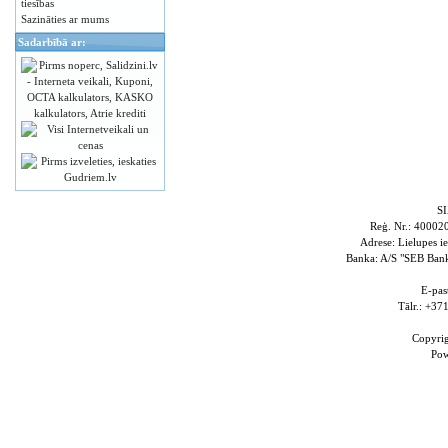
tiesības
Sazināties ar mums
Sadarbībā ar:
S
Reģ. Nr.: 4000
Adrese: Lielupes i
Banka: A/S "SEB Ba
E-pas
Tālr.: +3
Copyri
Po