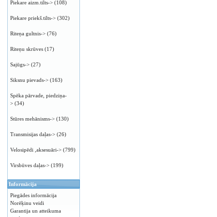
Piekare aizm.tilts->
(108)
Piekare priekš.tilts->
(302)
Riteņa gultnis->
(76)
Riteņu skrūves
(17)
Sajūgs->
(27)
Siksnu pievads->
(163)
Spēka pārvade, piedziņa-
>
(34)
Stūres mehānisms->
(130)
Transmisijas daļas->
(26)
Velosipēdi ,aksesuāri->
(799)
Virsbūves daļas->
(199)
Informācija
Piegādes informācija
Norēķinu veidi
Garantija un atteikuma