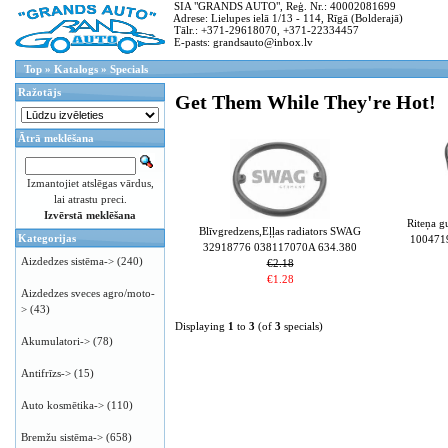
SIA "GRANDS AUTO", Reģ. Nr.: 40002081699
Adrese: Lielupes ielā 1/13 - 114, Rīgā (Bolderajā)
Tālr.: +371-29618070, +371-22334457
E-pasts: grandsauto@inbox.lv
Top
»
Katalogs
»
Specials
Ražotājs
Get Them While They're Hot!
Ātrā meklēšana
Izmantojiet atslēgas vārdus,
lai atrastu preci.
Izvērstā meklēšana
Riteņa 
Blīvgredzens,Eļļas radiators SWAG
Kategorijas
100471
32918776 038117070A 634.380
Aizdedzes sistēma->
(240)
€2.18
€1.28
Aizdedzes sveces agro/moto-
>
(43)
Displaying
1
to
3
(of
3
specials)
Akumulatori->
(78)
Antifrīzs->
(15)
Auto kosmētika->
(110)
Bremžu sistēma->
(658)