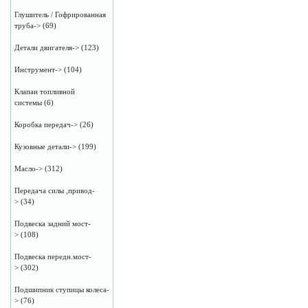
Глушитель / Гофрированная
труба->
(69)
Детали двигателя->
(123)
Инструмент->
(104)
Клапан топливной
системы
(6)
Коробка передач->
(26)
Кузовные детали->
(199)
Масло->
(312)
Передача силы ,привод-
>
(34)
Подвеска задний мост-
>
(108)
Подвеска передн.мост-
>
(302)
Подшипник ступицы колеса-
>
(76)