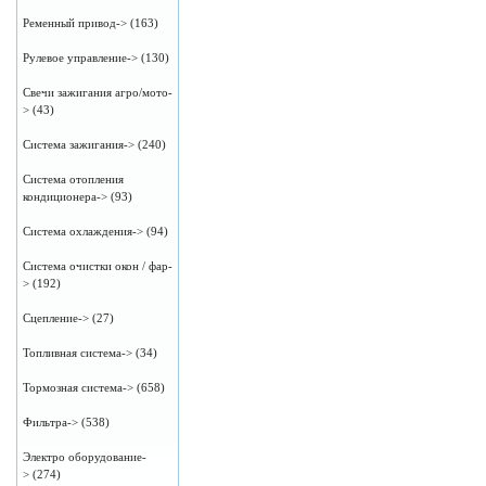
Ременный привод->
(163)
Рулевое управление->
(130)
Свечи зажигания агро/мото-
>
(43)
Система зажигания->
(240)
Система отопления
кондиционера->
(93)
Система охлаждения->
(94)
Система очистки окон / фар-
>
(192)
Сцепление->
(27)
Топливная система->
(34)
Тормозная система->
(658)
Фильтра->
(538)
Электро оборудование-
>
(274)