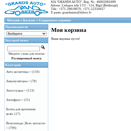
SIA "GRANDS AUTO", Reģ. Nr.: 40002081699
Adrese: Lielupes ielā 1/13 - 114, Rīgā (Bolderajā)
Tālr.: +371-29618070, +371-22334457
E-pasts: grandsauto@inbox.lv
Магазин
»
Каталог
»
Содержимое корзины
Производители
Моя корзина
Ваша корзина пуста!
Быстрый поиск
Введите слова для поиска
Расширенный поиск
Категории
Авто косметика->
(110)
Аккумуляторы->
(78)
Аксессуары->
(113)
Антифриз->
(15)
Болты для крепления
колёс
(17)
Велосипеды ,Вело запчасти-
>
(799)