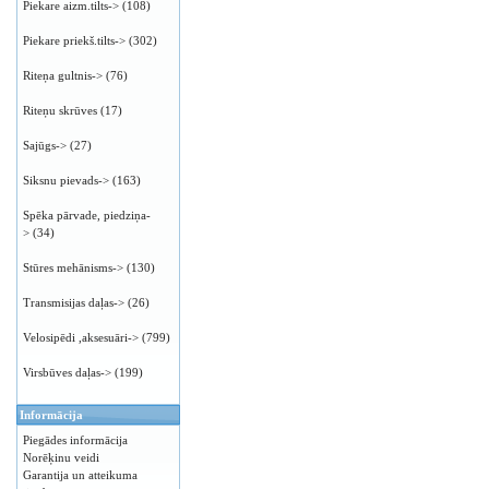
Piekare aizm.tilts->
(108)
Piekare priekš.tilts->
(302)
Riteņa gultnis->
(76)
Riteņu skrūves
(17)
Sajūgs->
(27)
Siksnu pievads->
(163)
Spēka pārvade, piedziņa-
>
(34)
Stūres mehānisms->
(130)
Transmisijas daļas->
(26)
Velosipēdi ,aksesuāri->
(799)
Virsbūves daļas->
(199)
Informācija
Piegādes informācija
Norēķinu veidi
Garantija un atteikuma