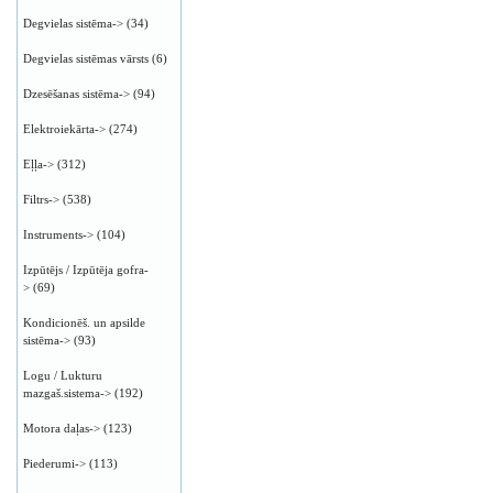
Degvielas sistēma->
(34)
Degvielas sistēmas vārsts
(6)
Dzesēšanas sistēma->
(94)
Elektroiekārta->
(274)
Eļļa->
(312)
Filtrs->
(538)
Instruments->
(104)
Izpūtējs / Izpūtēja gofra-
>
(69)
Kondicionēš. un apsilde
sistēma->
(93)
Logu / Lukturu
mazgaš.sistema->
(192)
Motora daļas->
(123)
Piederumi->
(113)