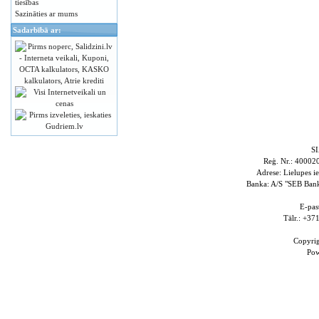
tiesības
Sazināties ar mums
Sadarbībā ar:
S
Reģ. Nr.: 4000
Adrese: Lielupes i
Banka: A/S "SEB Ba
E-pas
Tālr.: +3
Copyri
Po