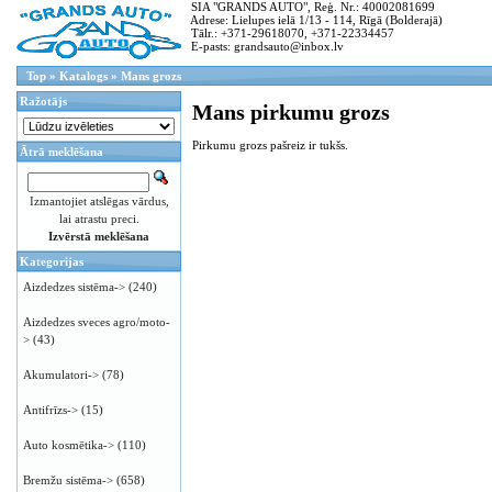
SIA "GRANDS AUTO", Reģ. Nr.: 40002081699
Adrese: Lielupes ielā 1/13 - 114, Rīgā (Bolderajā)
Tālr.: +371-29618070, +371-22334457
E-pasts: grandsauto@inbox.lv
Top
»
Katalogs
»
Mans grozs
Ražotājs
Mans pirkumu grozs
Pirkumu grozs pašreiz ir tukšs.
Ātrā meklēšana
Izmantojiet atslēgas vārdus,
lai atrastu preci.
Izvērstā meklēšana
Kategorijas
Aizdedzes sistēma->
(240)
Aizdedzes sveces agro/moto-
>
(43)
Akumulatori->
(78)
Antifrīzs->
(15)
Auto kosmētika->
(110)
Bremžu sistēma->
(658)