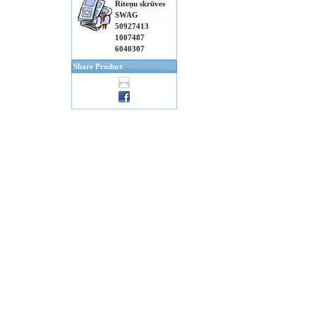
Riteņu skrūves
SWAG
50927413
1007487
6040307
Share Product