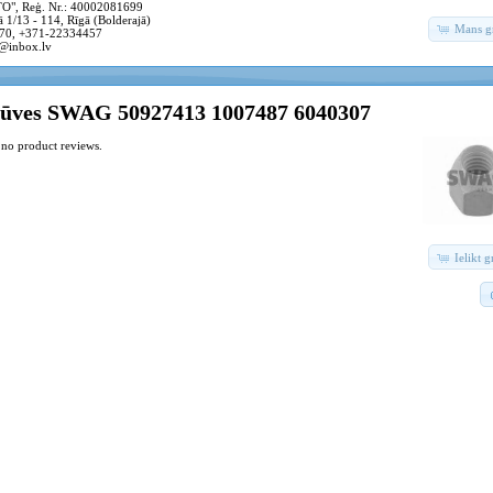
, Reģ. Nr.: 40002081699
 1/13 - 114, Rīgā (Bolderajā)
Mans g
70, +371-22334457
@inbox.lv
rūves SWAG 50927413 1007487 6040307
 no product reviews.
Ielikt 