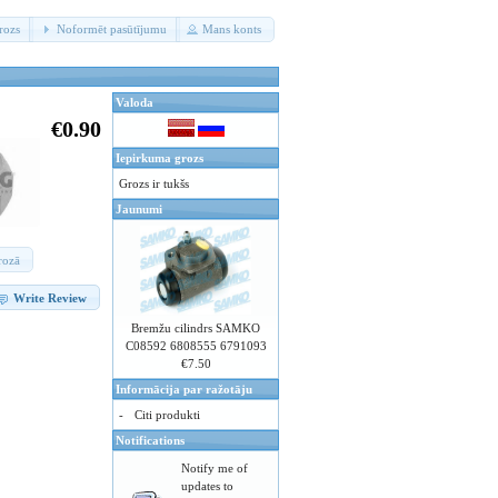
rozs
Noformēt pasūtījumu
Mans konts
Valoda
€0.90
Iepirkuma grozs
Grozs ir tukšs
Jaunumi
grozā
Write Review
Bremžu cilindrs SAMKO
C08592 6808555 6791093
€7.50
Informācija par ražotāju
-
Citi produkti
Notifications
Notify me of
updates to