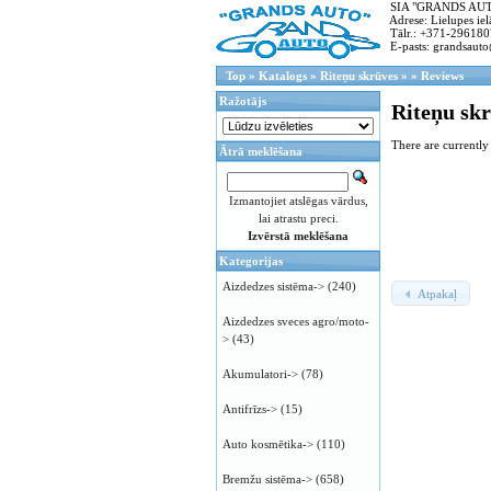
SIA "GRANDS AUTO"
Adrese: Lielupes ielā
Tālr.: +371-296180
E-pasts: grandsauto
Top
»
Katalogs
»
Riteņu skrūves
»
»
Reviews
Ražotājs
Riteņu sk
There are currently
Ātrā meklēšana
Izmantojiet atslēgas vārdus,
lai atrastu preci.
Izvērstā meklēšana
Kategorijas
Aizdedzes sistēma->
(240)
Atpakaļ
Aizdedzes sveces agro/moto-
>
(43)
Akumulatori->
(78)
Antifrīzs->
(15)
Auto kosmētika->
(110)
Bremžu sistēma->
(658)