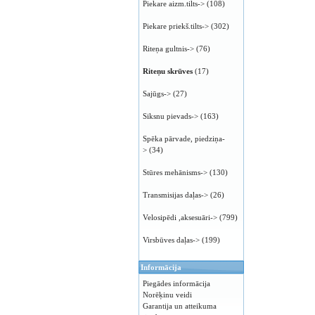
Piekare aizm.tilts->
(108)
Piekare priekš.tilts->
(302)
Riteņa gultnis->
(76)
Riteņu skrūves
(17)
Sajūgs->
(27)
Siksnu pievads->
(163)
Spēka pārvade, piedziņa-
>
(34)
Stūres mehānisms->
(130)
Transmisijas daļas->
(26)
Velosipēdi ,aksesuāri->
(799)
Virsbūves daļas->
(199)
Informācija
Piegādes informācija
Norēķinu veidi
Garantija un atteikuma