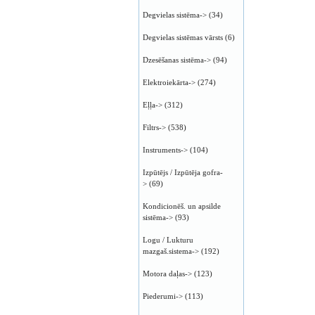
Degvielas sistēma->
(34)
Degvielas sistēmas vārsts
(6)
Dzesēšanas sistēma->
(94)
Elektroiekārta->
(274)
Eļļa->
(312)
Filtrs->
(538)
Instruments->
(104)
Izpūtējs / Izpūtēja gofra-
>
(69)
Kondicionēš. un apsilde
sistēma->
(93)
Logu / Lukturu
mazgaš.sistema->
(192)
Motora daļas->
(123)
Piederumi->
(113)