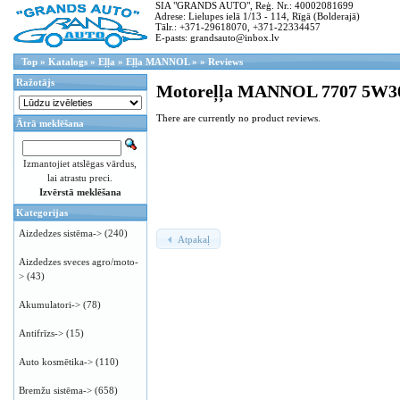
SIA "GRANDS AUTO", Reģ. Nr.: 40002081699
Adrese: Lielupes ielā 1/13 - 114, Rīgā (Bolderajā)
Tālr.: +371-29618070, +371-22334457
E-pasts: grandsauto@inbox.lv
Top
»
Katalogs
»
Eļļa
»
Eļļa MANNOL
»
»
Reviews
Ražotājs
Motoreļļa MANNOL 7707 5W30
There are currently no product reviews.
Ātrā meklēšana
Izmantojiet atslēgas vārdus,
lai atrastu preci.
Izvērstā meklēšana
Kategorijas
Aizdedzes sistēma->
(240)
Atpakaļ
Aizdedzes sveces agro/moto-
>
(43)
Akumulatori->
(78)
Antifrīzs->
(15)
Auto kosmētika->
(110)
Bremžu sistēma->
(658)