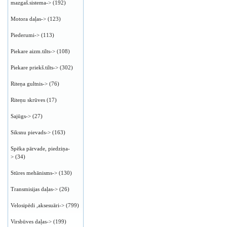
mazgaš.sistema->
(192)
Motora daļas->
(123)
Piederumi->
(113)
Piekare aizm.tilts->
(108)
Piekare priekš.tilts->
(302)
Riteņa gultnis->
(76)
Riteņu skrūves
(17)
Sajūgs->
(27)
Siksnu pievads->
(163)
Spēka pārvade, piedziņa-
>
(34)
Stūres mehānisms->
(130)
Transmisijas daļas->
(26)
Velosipēdi ,aksesuāri->
(799)
Virsbūves daļas->
(199)