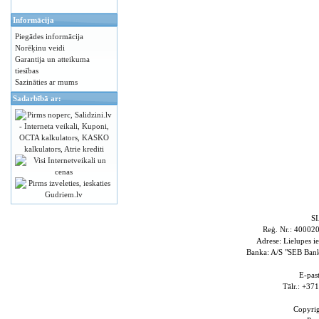
Informācija
Piegādes informācija
Norēķinu veidi
Garantija un atteikuma
tiesības
Sazināties ar mums
Sadarbībā ar:
S
Reģ. Nr.: 4000
Adrese: Lielupes i
Banka: A/S "SEB Ba
E-pas
Tālr.: +3
Copyri