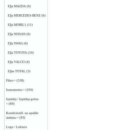
Eļļa MAZDA
(6)
Eļļa MERCEDES-BENZ
(6)
Eļļa MOBIL1
(11)
Eļļa NISSAN
(6)
Eļļa SWAG
(6)
Eļļa TOYOTA
(10)
Eļļa VALCO
(4)
Eļļas TOTAL
(3)
Filtrs->
(538)
Instruments->
(104)
Izpūtējs / Izpūtēja gofra-
>
(69)
Kondicionēš. un apsilde
sistēma->
(93)
Logu / Lukturu