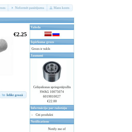
rozs
Noformēt pasūtījumu
Mans konts
Valoda
€2.25
Iepirkuma grozs
Grozs ir tukšs
Jaunumi
Celiņsiksnas spriegotājrullis
SWAG 10075074
Ielikt grozā
6019810027
€22.00
Informācija par ražotāju
-
Citi produkti
Notifications
Notify me of