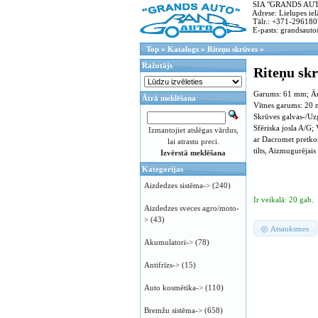
SIA "GRANDS AUTO"
Adrese: Lielupes ielā
Tālr.: +371-296180
E-pasts: grandsauto
Top
»
Katalogs
»
Riteņu skrūves
»
Ražotājs
Riteņu sk
Garums: 61 mm; Ārē
Ātrā meklēšana
Vītnes garums: 20 m
Skrūves galvas-/Uzgr
Sfēriska josla A/G;
Izmantojiet atslēgas vārdus,
ar Dacromet pretkor
lai atrastu preci.
tilts, Aizmugurējais t
Izvērstā meklēšana
Kategorijas
Aizdedzes sistēma->
(240)
Ir veikalā: 20 gab.
Aizdedzes sveces agro/moto-
>
(43)
Atsauksmes
Akumulatori->
(78)
Antifrīzs->
(15)
Auto kosmētika->
(110)
Bremžu sistēma->
(658)