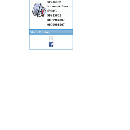
updates to
Riteņu skrūves
SWAG
99915655
0009904807
0009901007
Share Product