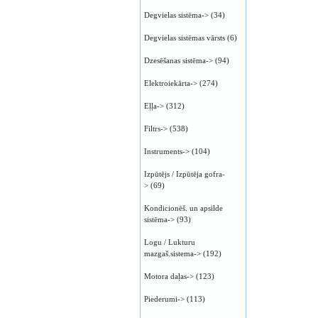
Degvielas sistēma->
(34)
Degvielas sistēmas vārsts
(6)
Dzesēšanas sistēma->
(94)
Elektroiekārta->
(274)
Eļļa->
(312)
Filtrs->
(538)
Instruments->
(104)
Izpūtējs / Izpūtēja gofra-
>
(69)
Kondicionēš. un apsilde
sistēma->
(93)
Logu / Lukturu
mazgaš.sistema->
(192)
Motora daļas->
(123)
Piederumi->
(113)