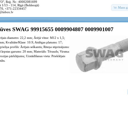
, Reģ. Nr.: 40002081699
 1/13 - 114, Rīgā (Bolderajā)
Mans g
70, +371-22334457
@inbox.lv
rūves SWAG 99915655 0009904807 0009901007
jais diametrs: 22,2 mm; Ārējā vītne: M12 x 1,5;
m; Kvalitāte/Klase: 10.9; Atslēgas platums: 17;
iežņa profils: Ārējais seškantis; Riteņa stiprinājums:
 Vārpstas garums: 20 mm; Materiāls: Tērauds; Virsma:
ozijas pārklājumu; Uzstādīšanas vieta: Priekšējais
ilts.