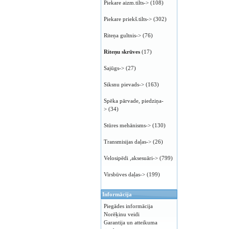
Piekare aizm.tilts->
(108)
Piekare priekš.tilts->
(302)
Riteņa gultnis->
(76)
Riteņu skrūves
(17)
Sajūgs->
(27)
Siksnu pievads->
(163)
Spēka pārvade, piedziņa-
>
(34)
Stūres mehānisms->
(130)
Transmisijas daļas->
(26)
Velosipēdi ,aksesuāri->
(799)
Virsbūves daļas->
(199)
Informācija
Piegādes informācija
Norēķinu veidi
Garantija un atteikuma