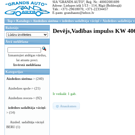
SIA "GRANDS AUTO", Reģ. Nr.: 40002081699
Adrese: Lielupes ielā 1/13 - 114, Rīgā (Bolderajā)
Tālr.: +371-29618070, +371-22334457
E-pasts: grandsauto@inbox.lv
Top
»
Katalogs
»
Aizdedzes sistēma
»
izdedzes sadalītāja vāciņš
»
Aizdedzes sadalītāja v
Ražotājs
Devējs,Vadības impulss KW 40
Ātrā meklēšana
Izmantojiet atslēgas vārdus,
lai atrastu preci.
Izvērstā meklēšana
Kategorijas
Aizdedzes sistēma
->
(240)
Aizdedzes spole->
(21)
Ir veikalā: 1 gab.
Aizdedzes sveces->
(92)
Atsauksmes
izdedzes sadalītāja vāciņš
-
>
(14)
Aizded. sadalītāja vāciņš
BERU
(1)