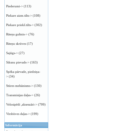
Piederumi->
(113)
Piekare aizm.tilts->
(108)
Piekare priekš.tilts->
(302)
Riteņa gultnis->
(76)
Riteņu skrūves
(17)
Sajūgs->
(27)
Siksnu pievads->
(163)
Spēka pārvade, piedziņa-
>
(34)
Stūres mehānisms->
(130)
Transmisijas daļas->
(26)
Velosipēdi ,aksesuāri->
(799)
Virsbūves daļas->
(199)
Informācija