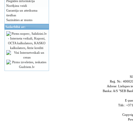
Piegādes informācija
Norēķinu veidi
Garantija un atteikuma
tiesības
Sazināties ar mums
Sadarbībā ar:
S
Reģ. Nr.: 4000
Adrese: Lielupes i
Banka: A/S "SEB Ba
E-pas
Tālr.: +3
Copyri
Po