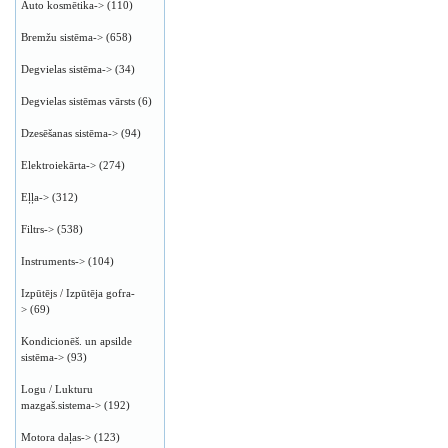
Auto kosmētika->
(110)
Bremžu sistēma->
(658)
Degvielas sistēma->
(34)
Degvielas sistēmas vārsts
(6)
Dzesēšanas sistēma->
(94)
Elektroiekārta->
(274)
Eļļa->
(312)
Filtrs->
(538)
Instruments->
(104)
Izpūtējs / Izpūtēja gofra-
>
(69)
Kondicionēš. un apsilde
sistēma->
(93)
Logu / Lukturu
mazgaš.sistema->
(192)
Motora daļas->
(123)