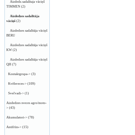
Aizdedz.sadalītaja vāciņš
TIMMEN
(2)
Aizdedzes sadalītāja
vāciņš
(2)
Aizdedzes sadalītāja vāciņš
BERU
Aizdedzes sadalītāja vāciņš
KW
(2)
Aizdedzes sadalītāja vāciņš
QH
(7)
Kontaktgrupa->
(3)
Kvēlsveces->
(109)
Svečvadi->
(1)
Aizdedzes sveces agro/moto-
>
(43)
Akumulatori->
(78)
Antifrīzs->
(15)