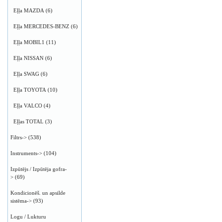
Eļļa MAZDA
(6)
Eļļa MERCEDES-BENZ
(6)
Eļļa MOBIL1
(11)
Eļļa NISSAN
(6)
Eļļa SWAG
(6)
Eļļa TOYOTA
(10)
Eļļa VALCO
(4)
Eļļas TOTAL
(3)
Filtrs->
(538)
Instruments->
(104)
Izpūtējs / Izpūtēja gofra-
>
(69)
Kondicionēš. un apsilde
sistēma->
(93)
Logu / Lukturu