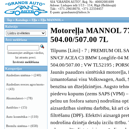
SIA "GRANDS AUTO", Reģ. Nr.: 40002081699
Adrese: Lielupes ielā 1/13 - 114, Rīgā (Bolderajā)
Tālr.: +371-29618070, +371-22334457
E-pasts: grandsauto@inbox.lv
Top
»
Katalogs
»
Eļļa
»
Eļļa MANNOL
»
Ražotājs
Motoreļļa MANNOL 
504.00/507.00 7L
Ātrā meklēšana
Tilpums [Litri] - 7 ; PREMIUM OIL S
Izmantojiet atslēgas vārdus,
SN/CF ACEA C3 BMW Longlife-04 M
lai atrastu preci.
Izvērstā meklēšana
504.00/507.00 ; VW TL52195 ; PORS
Kategorijas
Jaunās paaudzes sintētiskā motoreļļa, ī
Aizdedzes sistēma->
(240)
izmantošanai visu Volkswagen, Audi, 
Aizdedzes sveces agro/moto-
benzīna un dīzeļdzinējos. Augsto tehn
>
(43)
piedevu kopums (zems SAPS (VPM) – 
Akumulatori->
(78)
pelnu un fosfora saturs) nodrošina op
aizsardzības sistēmu darbību, kā arī ci
Antifrīzs->
(15)
filtrēšanu (DPF). Efektīvi aizsargā pr
Auto kosmētika->
(110)
nodrošina dzinēja detaļu izcilu tīrību.
Bremžu sistēma->
(658)