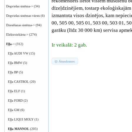
rekomendēts lietot visiem mūsdienu b
Degvielas sistēma->
(34)
dīzeļdzinējiem, tostarp ekoloģiskajām
izmantota visos dzinējos, kam nepieci
Degvielas sistēmas vārsts
(6)
00, 505 00, 505 01, 503 00, 503 01, 50
Dzesēšanas sistēma->
(94)
garāku (līdz 30 000 km) servisa apmek
Elektroiekārta->
(274)
Eļļa
->
(312)
Ir veikalā: 2 gab.
Eļļa AUDI VW
(15)
Atsauksmes
Eļļa BMW
(5)
Eļļa BP
(5)
Eļļa CASTROL
(20)
Eļļa ELF
(1)
Eļļa FORD
(2)
Eļļa GM
(6)
Eļļa LIQUI MOLY
(1)
Eļļa MANNOL
(205)