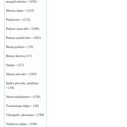
mazgaš.sistema->
(192)
Motora daļas->
(123)
Piederumi->
(113)
Piekare aizm.tilts->
(108)
Piekare priekš.tilts->
(302)
Riteņa gultnis->
(76)
Riteņu skrūves
(17)
Sajūgs->
(27)
Siksnu pievads->
(163)
Spēka pārvade, piedziņa-
>
(34)
Stūres mehānisms->
(130)
Transmisijas daļas->
(26)
Velosipēdi ,aksesuāri->
(799)
Virsbūves daļas->
(199)