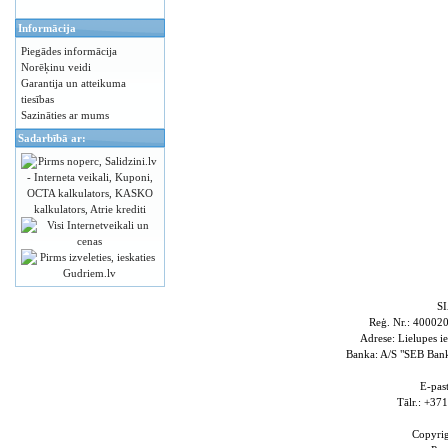
Informācija
Piegādes informācija
Norēķinu veidi
Garantija un atteikuma
tiesības
Sazināties ar mums
Sadarbībā ar:
S
Reģ. Nr.: 4000
Adrese: Lielupes i
Banka: A/S "SEB Ba
E-pas
Tālr.: +3
Copyri