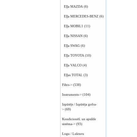
Eļļa MAZDA
(6)
Eļļa MERCEDES-BENZ
(6)
Eļļa MOBIL1
(11)
Eļļa NISSAN
(6)
Eļļa SWAG
(6)
Eļļa TOYOTA
(10)
Eļļa VALCO
(4)
Eļļas TOTAL
(3)
Filtrs->
(538)
Instruments->
(104)
Izpūtējs / Izpūtēja gofra-
>
(69)
Kondicionēš. un apsilde
sistēma->
(93)
Logu / Lukturu