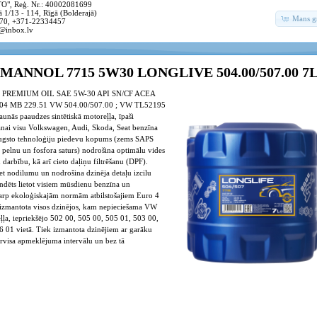
, Reģ. Nr.: 40002081699
 1/13 - 114, Rīgā (Bolderajā)
Mans g
70, +371-22334457
@inbox.lv
a MANNOL 7715 5W30 LONGLIVE 504.00/507.00 7
 7 ; PREMIUM OIL SAE 5W-30 API SN/CF ACEA
04 MB 229.51 VW 504.00/507.00 ; VW TL52195
nās paaudzes sintētiskā motoreļļa, īpaši
anai visu Volkswagen, Audi, Skoda, Seat benzīna
Augsto tehnoloģiju piedevu kopums (zems SAPS
pelnu un fosfora saturs) nodrošina optimālu vides
 darbību, kā arī cieto daļiņu filtrēšanu (DPF).
ret nodilumu un nodrošina dzinēja detaļu izcilu
ndēts lietot visiem mūsdienu benzīna un
tarp ekoloģiskajām normām atbilstošajiem Euro 4
t izmantota visos dzinējos, kam nepieciešama VW
ļļa, iepriekšējo 502 00, 505 00, 505 01, 503 00,
 01 vietā. Tiek izmantota dzinējiem ar garāku
rvisa apmeklējuma intervālu un bez tā