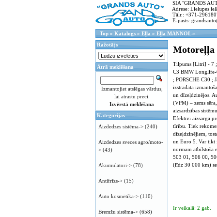
SIA "GRANDS AUTO"
Adrese: Lielupes ielā
Tālr.: +371-296180
E-pasts: grandsauto
Top
»
Katalogs
»
Eļļa
»
Eļļa MANNOL
»
Ražotājs
Motoreļļ
Tilpums [Litri] -
Ātrā meklēšana
C3 BMW Longlife-
; PORSCHE C30 ; Jau
izstrādāta izmantoš
Izmantojiet atslēgas vārdus,
un dīzeļdzinējos. 
lai atrastu preci.
(VPM) – zems sēra, 
Izvērstā meklēšana
aizsardzības sistēmu
Kategorijas
Efektīvi aizsargā p
tīrību. Tiek rekome
Aizdedzes sistēma->
(240)
dīzeļdzinējiem, tos
un Euro 5. Var tik
Aizdedzes sveces agro/moto-
normām atbilstoša e
>
(43)
503 01, 506 00, 506
(līdz 30 000 km) se
Akumulatori->
(78)
Antifrīzs->
(15)
Auto kosmētika->
(110)
Ir veikalā: 2 gab.
Bremžu sistēma->
(658)