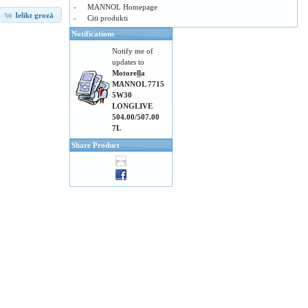
-
MANNOL Homepage
Ielikt grozā
-
Citi produkti
Notifications
Notify me of
updates to
Motoreļļa
MANNOL 7715
5W30
LONGLIVE
504.00/507.00
7L
Share Product