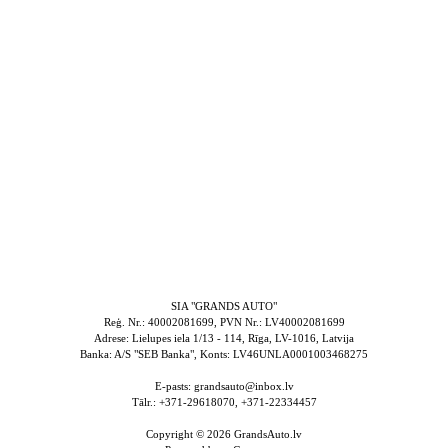
SIA "GRANDS AUTO"
Reģ. Nr.: 40002081699, PVN Nr.: LV40002081699
Adrese: Lielupes iela 1/13 - 114, Rīga, LV-1016, Latvija
Banka: A/S "SEB Banka", Konts: LV46UNLA0001003468275
E-pasts: grandsauto@inbox.lv
Tālr.: +371-29618070, +371-22334457
Copyright © 2026
GrandsAuto.lv