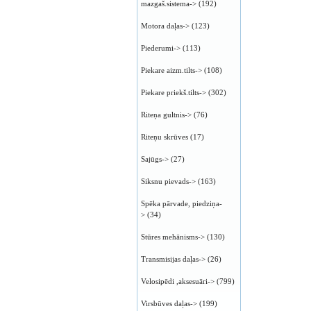
mazgaš.sistema->
(192)
Motora daļas->
(123)
Piederumi->
(113)
Piekare aizm.tilts->
(108)
Piekare priekš.tilts->
(302)
Riteņa gultnis->
(76)
Riteņu skrūves
(17)
Sajūgs->
(27)
Siksnu pievads->
(163)
Spēka pārvade, piedziņa-
>
(34)
Stūres mehānisms->
(130)
Transmisijas daļas->
(26)
Velosipēdi ,aksesuāri->
(799)
Virsbūves daļas->
(199)