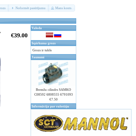
rozs
Noformēt pasūtījumu
Mans konts
Valoda
L
€39.00
Iepirkuma grozs
Grozs ir tukšs
Jaunumi
Bremžu cilindrs SAMKO
C08592 6808555 6791093
€7.50
Informācija par ražotāju