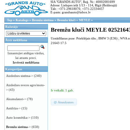
SIA "GRANDS AUTO", Reģ. Nr.: 40002081699
Adrese: Lielupes ielā 1/13 - 114, Rīgā (Bolderajā)
Tālr.: +371-29618070, +371-22334457
E-pasts: grandsauto@inbox.lv
Top
»
Katalogs
»
Bremžu sistēma
»
Bremžu kluči
»
MEYLE
»
Ražotājs
Bremžu kluči MEYLE 02521643
Uzstādīšanas puse: Priekšējais tilts ; BMW 3 (E36) ; WVA 
Ātrā meklēšana
21643 17.5
Izmantojiet atslēgas vārdus,
lai atrastu preci.
Izvērstā meklēšana
Kategorijas
Aizdedzes sistēma->
(240)
Aizdedzes sveces agro/moto-
>
(43)
Ir veikalā: 1 gab.
Akumulatori->
(78)
Atsauksmes
Antifrīzs->
(15)
Auto kosmētika->
(110)
Bremžu sistēma
->
(658)