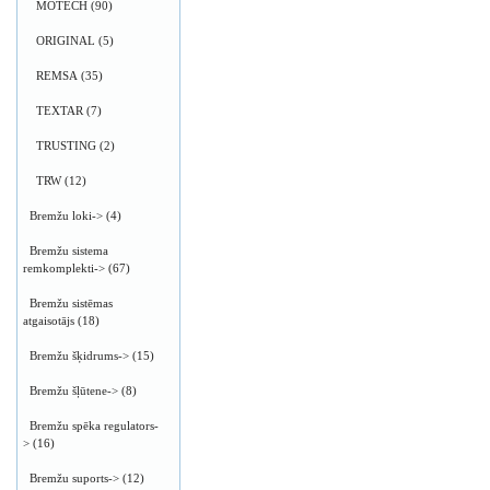
MOTECH
(90)
ORIGINAL
(5)
REMSA
(35)
TEXTAR
(7)
TRUSTING
(2)
TRW
(12)
Bremžu loki->
(4)
Bremžu sistema
remkomplekti->
(67)
Bremžu sistēmas
atgaisotājs
(18)
Bremžu šķidrums->
(15)
Bremžu šļūtene->
(8)
Bremžu spēka regulators-
>
(16)
Bremžu suports->
(12)