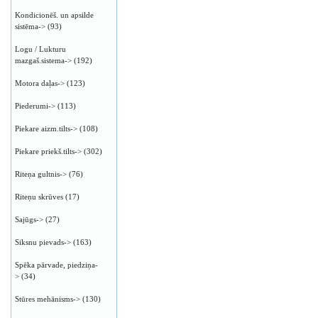
Kondicionēš. un apsilde
sistēma->
(93)
Logu / Lukturu
mazgaš.sistema->
(192)
Motora daļas->
(123)
Piederumi->
(113)
Piekare aizm.tilts->
(108)
Piekare priekš.tilts->
(302)
Riteņa gultnis->
(76)
Riteņu skrūves
(17)
Sajūgs->
(27)
Siksnu pievads->
(163)
Spēka pārvade, piedziņa-
>
(34)
Stūres mehānisms->
(130)