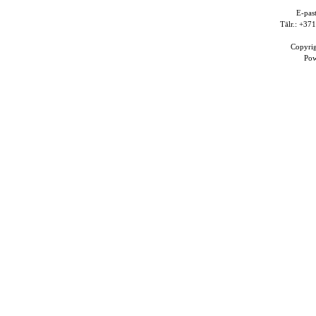
E-pas
Tālr.: +3
Copyri
Po