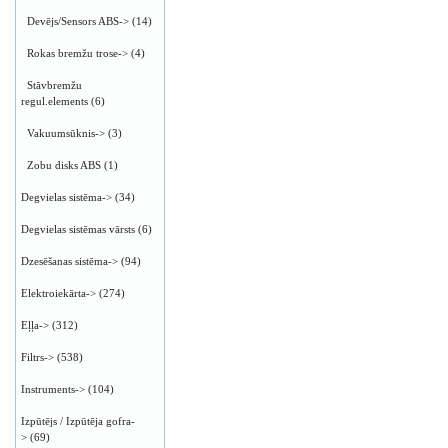
Devējs/Sensors ABS->
(14)
Rokas bremžu trose->
(4)
Stāvbremžu
regul.elements
(6)
Vakuumsūknis->
(3)
Zobu disks ABS
(1)
Degvielas sistēma->
(34)
Degvielas sistēmas vārsts
(6)
Dzesēšanas sistēma->
(94)
Elektroiekārta->
(274)
Eļļa->
(312)
Filtrs->
(538)
Instruments->
(104)
Izpūtējs / Izpūtēja gofra-
>
(69)