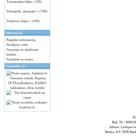
Transmisijas daļas->
(26)
Velosipēdi ,aksesuāri->
(799)
Virsbūves daļas->
(199)
Informācija
Piegādes informācija
Norēķinu veidi
Garantija un atteikuma
tiesības
Sazināties ar mums
Sadarbībā ar:
S
Reģ. Nr.: 4000
Adrese: Lielupes i
Banka: A/S "SEB Ba