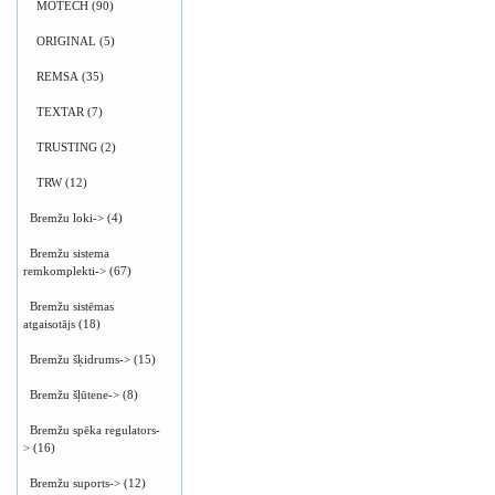
MOTECH
(90)
ORIGINAL
(5)
REMSA
(35)
TEXTAR
(7)
TRUSTING
(2)
TRW
(12)
Bremžu loki->
(4)
Bremžu sistema
remkomplekti->
(67)
Bremžu sistēmas
atgaisotājs
(18)
Bremžu šķidrums->
(15)
Bremžu šļūtene->
(8)
Bremžu spēka regulators-
>
(16)
Bremžu suports->
(12)