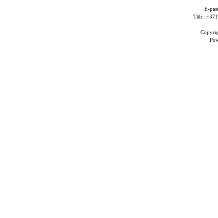
E-pas
Tālr.: +3
Copyri
Po