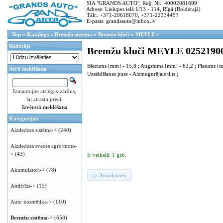
SIA "GRANDS AUTO", Reģ. Nr.: 40002081699
Adrese: Lielupes ielā 1/13 - 114, Rīgā (Bolderajā)
Tālr.: +371-29618070, +371-22334457
E-pasts: grandsauto@inbox.lv
Top
»
Katalogs
»
Bremžu sistēma
»
Bremžu kluči
»
MEYLE
»
Ražotājs
Bremžu kluči MEYLE 02521900
Biezums [mm] - 15,8 ; Augstums [mm] - 63,2 ; Platums [m
Ātrā meklēšana
Uzstādīšanas puse - Aizmugurējais tilts ;
Izmantojiet atslēgas vārdus,
lai atrastu preci.
Izvērstā meklēšana
Kategorijas
Aizdedzes sistēma->
(240)
Aizdedzes sveces agro/moto-
>
(43)
Ir veikalā: 1 gab.
Akumulatori->
(78)
Atsauksmes
Antifrīzs->
(15)
Auto kosmētika->
(110)
Bremžu sistēma
->
(658)