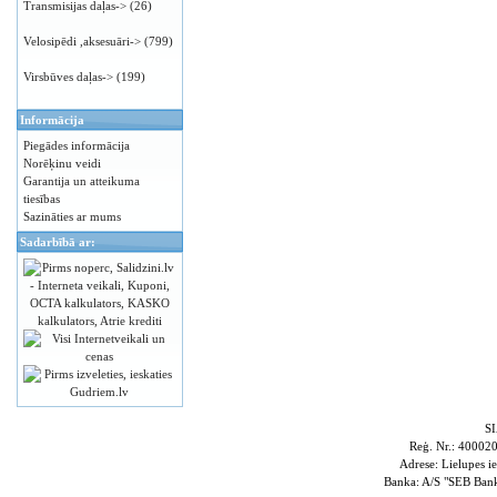
Transmisijas daļas->
(26)
Velosipēdi ,aksesuāri->
(799)
Virsbūves daļas->
(199)
Informācija
Piegādes informācija
Norēķinu veidi
Garantija un atteikuma
tiesības
Sazināties ar mums
Sadarbībā ar:
S
Reģ. Nr.: 4000
Adrese: Lielupes i
Banka: A/S "SEB Ba