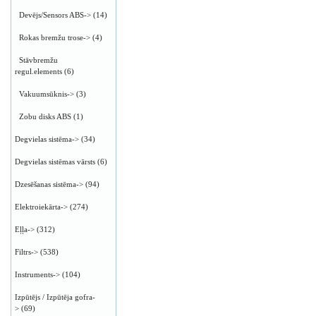
Devējs/Sensors ABS->
(14)
Rokas bremžu trose->
(4)
Stāvbremžu
regul.elements
(6)
Vakuumsūknis->
(3)
Zobu disks ABS
(1)
Degvielas sistēma->
(34)
Degvielas sistēmas vārsts
(6)
Dzesēšanas sistēma->
(94)
Elektroiekārta->
(274)
Eļļa->
(312)
Filtrs->
(538)
Instruments->
(104)
Izpūtējs / Izpūtēja gofra-
>
(69)