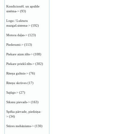
Kondicionēš. un apsilde
sistēma->
(93)
Logu / Lukturu
mazgaš.sistema->
(192)
Motora daļas->
(123)
Piederumi->
(113)
Piekare aizm.tilts->
(108)
Piekare priekš.tilts->
(302)
Riteņa gultnis->
(76)
Riteņu skrūves
(17)
Sajūgs->
(27)
Siksnu pievads->
(163)
Spēka pārvade, piedziņa-
>
(34)
Stūres mehānisms->
(130)