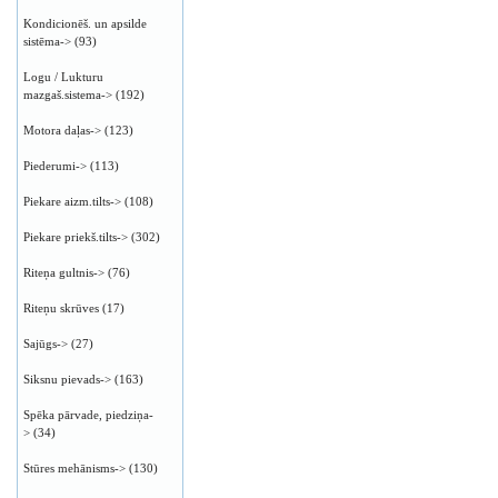
Kondicionēš. un apsilde
sistēma->
(93)
Logu / Lukturu
mazgaš.sistema->
(192)
Motora daļas->
(123)
Piederumi->
(113)
Piekare aizm.tilts->
(108)
Piekare priekš.tilts->
(302)
Riteņa gultnis->
(76)
Riteņu skrūves
(17)
Sajūgs->
(27)
Siksnu pievads->
(163)
Spēka pārvade, piedziņa-
>
(34)
Stūres mehānisms->
(130)