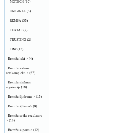
MOTECH
(90)
ORIGINAL
(5)
REMSA
(35)
TEXTAR
(7)
TRUSTING
(2)
TRW
(12)
Bremžu loki->
(4)
Bremžu sistema
remkomplekti->
(67)
Bremžu sistēmas
atgaisotājs
(18)
Bremžu šķidrums->
(15)
Bremžu šļūtene->
(8)
Bremžu spēka regulators-
>
(16)
Bremžu suports->
(12)