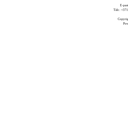
E-pas
Tālr.: +3
Copyri
Po