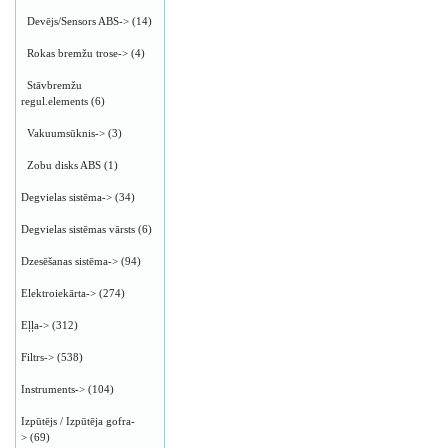
Devējs/Sensors ABS->
(14)
Rokas bremžu trose->
(4)
Stāvbremžu
regul.elements
(6)
Vakuumsūknis->
(3)
Zobu disks ABS
(1)
Degvielas sistēma->
(34)
Degvielas sistēmas vārsts
(6)
Dzesēšanas sistēma->
(94)
Elektroiekārta->
(274)
Eļļa->
(312)
Filtrs->
(538)
Instruments->
(104)
Izpūtējs / Izpūtēja gofra-
>
(69)