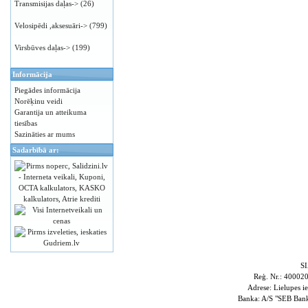
Transmisijas daļas->
(26)
Velosipēdi ,aksesuāri->
(799)
Virsbūves daļas->
(199)
Informācija
Piegādes informācija
Norēķinu veidi
Garantija un atteikuma
tiesības
Sazināties ar mums
Sadarbībā ar:
S
Reģ. Nr.: 4000
Adrese: Lielupes i
Banka: A/S "SEB Ba