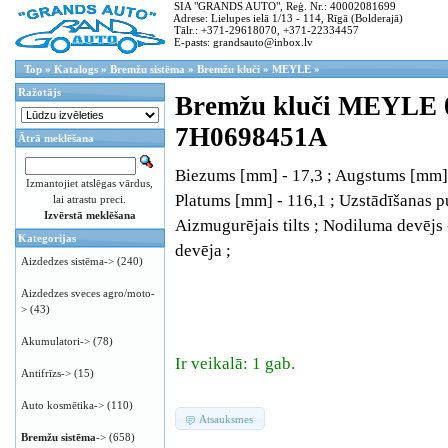
SIA "GRANDS AUTO", Reģ. Nr.: 40002081699
Adrese: Lielupes ielā 1/13 - 114, Rīgā (Bolderajā)
Tālr.: +371-29618070, +371-22334457
E-pasts: grandsauto@inbox.lv
Top
»
Katalogs
»
Bremžu sistēma
»
Bremžu kluči
»
MEYLE
»
Ražotājs
Bremžu kluči MEYLE 
7H0698451A
Ātrā meklēšana
Biezums [mm] - 17,3 ; Augstums [mm] 
Izmantojiet atslēgas vārdus,
Platums [mm] - 116,1 ; Uzstādīšanas p
lai atrastu preci.
Izvērstā meklēšana
Aizmugurējais tilts ; Nodiluma devējs
Kategorijas
devēja ;
Aizdedzes sistēma->
(240)
Aizdedzes sveces agro/moto-
>
(43)
Akumulatori->
(78)
Ir veikalā: 1 gab.
Antifrīzs->
(15)
Auto kosmētika->
(110)
Atsauksmes
Bremžu sistēma
->
(658)