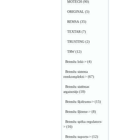
MOTECH
(90)
ORIGINAL
(5)
REMSA
(35)
TEXTAR
(7)
TRUSTING
(2)
TRW
(12)
Bremžu loki->
(4)
Bremžu sistema
remkomplekti->
(67)
Bremžu sistēmas
atgaisotājs
(18)
Bremžu šķidrums->
(15)
Bremžu šļūtene->
(8)
Bremžu spēka regulators-
>
(16)
Bremžu suports->
(12)