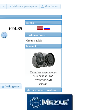
rozs
Noformēt pasūtījumu
Mans konts
Valoda
€24.85
Iepirkuma grozs
Grozs ir tukšs
Jaunumi
Celiņsiksnas spriegotājs
SWAG 30921905
078903133AB
€45.00
Ielikt grozā
Informācija par ražotāju