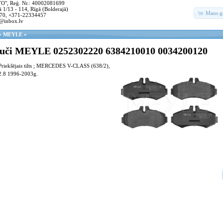
, Reģ. Nr.: 40002081699
 1/13 - 114, Rīgā (Bolderajā)
Mans g
70, +371-22334457
@inbox.lv
»
MEYLE
»
uči MEYLE 0252302220 6384210010 0034200120
 Priekšējais tilts ; MERCEDES V-CLASS (638/2),
2.8 1996-2003g.