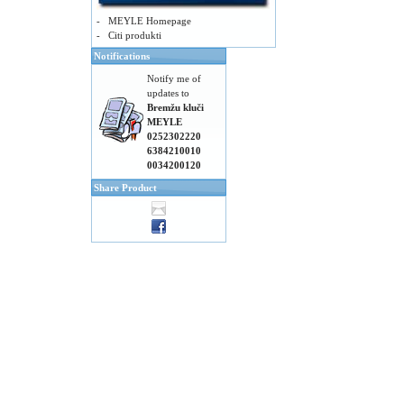
-
MEYLE Homepage
-
Citi produkti
Notifications
Notify me of
updates to
Bremžu kluči
MEYLE
0252302220
6384210010
0034200120
Share Product