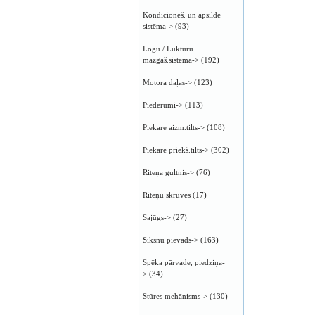
Kondicionēš. un apsilde
sistēma->
(93)
Logu / Lukturu
mazgaš.sistema->
(192)
Motora daļas->
(123)
Piederumi->
(113)
Piekare aizm.tilts->
(108)
Piekare priekš.tilts->
(302)
Riteņa gultnis->
(76)
Riteņu skrūves
(17)
Sajūgs->
(27)
Siksnu pievads->
(163)
Spēka pārvade, piedziņa-
>
(34)
Stūres mehānisms->
(130)