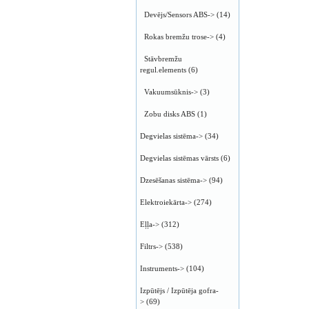
Devējs/Sensors ABS->
(14)
Rokas bremžu trose->
(4)
Stāvbremžu
regul.elements
(6)
Vakuumsūknis->
(3)
Zobu disks ABS
(1)
Degvielas sistēma->
(34)
Degvielas sistēmas vārsts
(6)
Dzesēšanas sistēma->
(94)
Elektroiekārta->
(274)
Eļļa->
(312)
Filtrs->
(538)
Instruments->
(104)
Izpūtējs / Izpūtēja gofra-
>
(69)