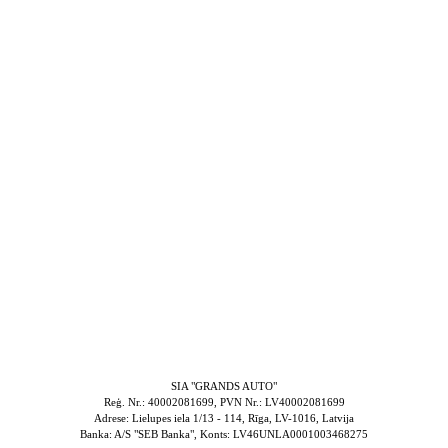
SIA "GRANDS AUTO"
Reģ. Nr.: 40002081699, PVN Nr.: LV40002081699
Adrese: Lielupes iela 1/13 - 114, Rīga, LV-1016, Latvija
Banka: A/S "SEB Banka", Konts: LV46UNLA0001003468275