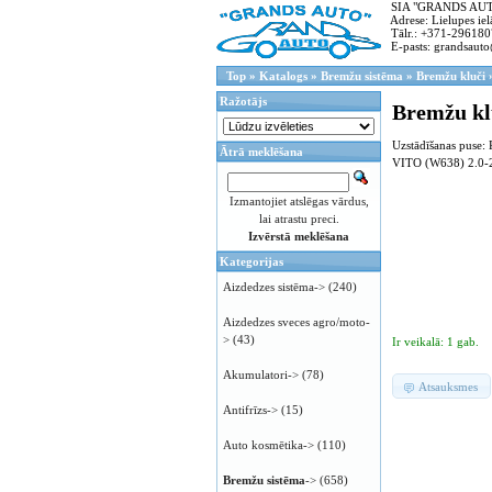
SIA "GRANDS AUTO"
Adrese: Lielupes ielā
Tālr.: +371-296180
E-pasts: grandsauto
Top
»
Katalogs
»
Bremžu sistēma
»
Bremžu kluči
Ražotājs
Bremžu kl
Uzstādīšanas puse:
Ātrā meklēšana
VITO (W638) 2.0-
Izmantojiet atslēgas vārdus,
lai atrastu preci.
Izvērstā meklēšana
Kategorijas
Aizdedzes sistēma->
(240)
Aizdedzes sveces agro/moto-
>
(43)
Ir veikalā: 1 gab.
Akumulatori->
(78)
Atsauksmes
Antifrīzs->
(15)
Auto kosmētika->
(110)
Bremžu sistēma
->
(658)