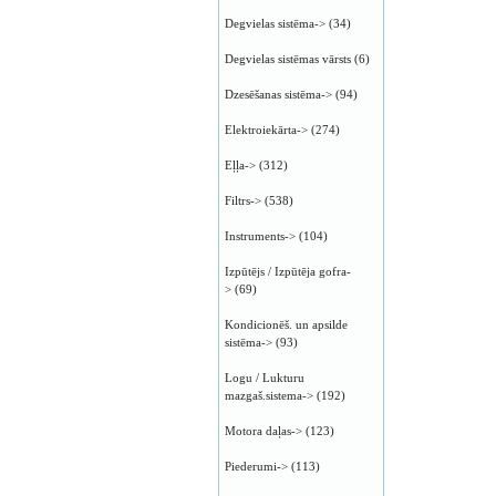
Degvielas sistēma->
(34)
Degvielas sistēmas vārsts
(6)
Dzesēšanas sistēma->
(94)
Elektroiekārta->
(274)
Eļļa->
(312)
Filtrs->
(538)
Instruments->
(104)
Izpūtējs / Izpūtēja gofra-
>
(69)
Kondicionēš. un apsilde
sistēma->
(93)
Logu / Lukturu
mazgaš.sistema->
(192)
Motora daļas->
(123)
Piederumi->
(113)