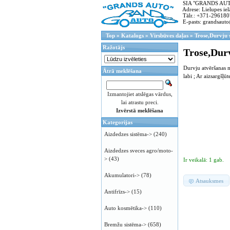
SIA "GRANDS AUTO"
Adrese: Lielupes ielā
Tālr.: +371-296180
E-pasts: grandsauto
Top
»
Katalogs
»
Virsbūves daļas
»
Trose,Durvju 
Ražotājs
Trose,Dur
Durvju atvēršanas m
Ātrā meklēšana
labi ; Ar aizsargšļ
Izmantojiet atslēgas vārdus,
lai atrastu preci.
Izvērstā meklēšana
Kategorijas
Aizdedzes sistēma->
(240)
Aizdedzes sveces agro/moto-
>
(43)
Ir veikalā: 1 gab.
Akumulatori->
(78)
Atsauksmes
Antifrīzs->
(15)
Auto kosmētika->
(110)
Bremžu sistēma->
(658)