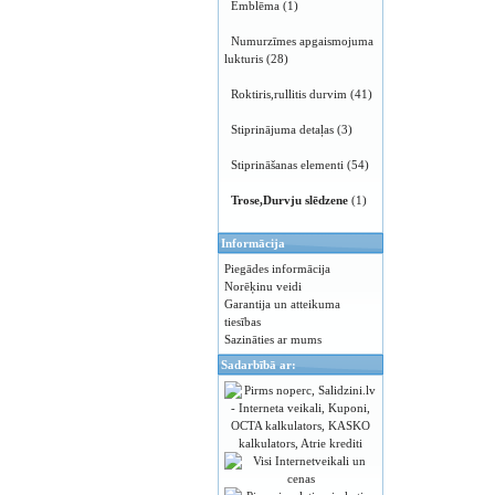
Emblēma
(1)
Numurzīmes apgaismojuma
lukturis
(28)
Roktiris,rullitis durvim
(41)
Stiprinājuma detaļas
(3)
Stiprināšanas elementi
(54)
Trose,Durvju slēdzene
(1)
Informācija
Piegādes informācija
Norēķinu veidi
Garantija un atteikuma
tiesības
Sazināties ar mums
Sadarbībā ar: