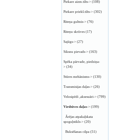
Piekare aizm.tilts->
(108)
Piekare priekš.tilts->
(302)
Riteņa gultnis->
(76)
Riteņu skrūves
(17)
Sajūgs->
(27)
Siksnu pievads->
(163)
Spēka pārvade, piedziņa-
>
(34)
Stūres mehānisms->
(130)
Transmisijas daļas->
(26)
Velosipēdi ,aksesuāri->
(799)
Virsbūves daļas
->
(199)
Ārējas atpakaļskata
spoguļstikls->
(20)
Buksēšanas cilpa
(51)