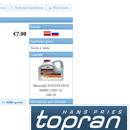
rozs
Noformēt pasūtījumu
Mans konts
Valoda
€7.00
Iepirkuma grozs
Grozs ir tukšs
Jaunumi
Motoreļļa TOYOTA 0W16
08880-11005 5L
€68.50
Informācija par ražotāju
Ielikt grozā