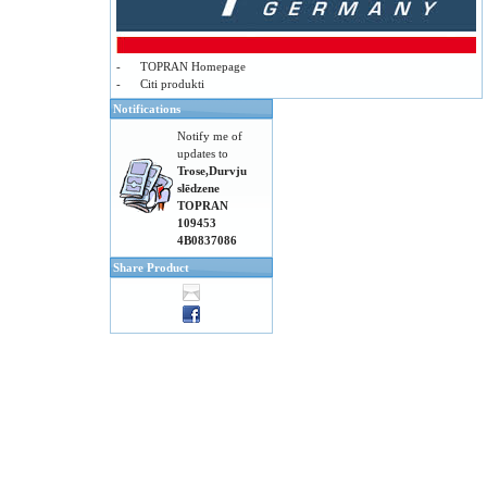
-
TOPRAN Homepage
-
Citi produkti
Notifications
Notify me of
updates to
Trose,Durvju
slēdzene
TOPRAN
109453
4B0837086
Share Product