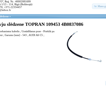
, Reģ. Nr.: 40002081699
 1/13 - 114, Rīgā (Bolderajā)
Mans g
70, +371-22334457
@inbox.lv
slēdzene
»
vju slēdzene TOPRAN 109453 4B0837086
ehanisma kabelis ; Uzstādīšanas puse - Priekšā pa
ūteni ; Garums [mm] - 543 ; AUDI A6 C5 ;