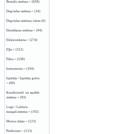
Bremžu sistēma->
(658)
Degvielas sistēma->
(34)
Degvielas sistēmas vārsts
(6)
Dzesēšanas sistēma->
(94)
Elektroiekārta->
(274)
Eļļa->
(312)
Filtrs->
(538)
Instruments->
(104)
Izpūtējs / Izpūtēja gofra-
>
(69)
Kondicionēš. un apsilde
sistēma->
(93)
Logu / Lukturu
mazgaš.sistema->
(192)
Motora daļas->
(123)
Piederumi->
(113)