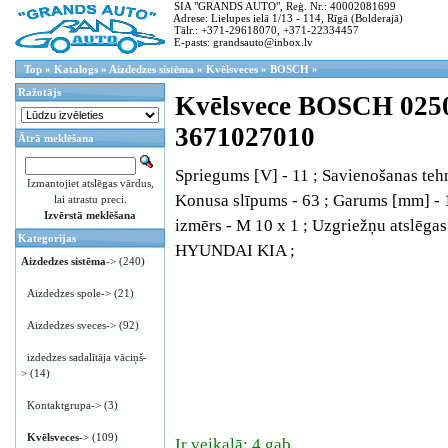
SIA "GRANDS AUTO", Reģ. Nr.: 40002081699
Adrese: Lielupes ielā 1/13 - 114, Rīgā (Bolderajā)
Tālr.: +371-29618070, +371-22334457
E-pasts: grandsauto@inbox.lv
Top
»
Katalogs
»
Aizdedzes sistēma
»
Kvēlsveces
»
BOSCH
»
Ražotājs
Kvēlsvece BOSCH 025
3671027010
Ātrā meklēšana
Spriegums [V] - 11 ; Savienošanas tehn
Izmantojiet atslēgas vārdus,
Konusa slīpums - 63 ; Garums [mm] - 1
lai atrastu preci.
Izvērstā meklēšana
izmērs - M 10 x 1 ; Uzgriežņu atslēgas 
Kategorijas
HYUNDAI KIA ;
Aizdedzes sistēma
->
(240)
Aizdedzes spole->
(21)
Aizdedzes sveces->
(92)
izdedzes sadalītāja vāciņš-
>
(14)
Kontaktgrupa->
(3)
Kvēlsveces
->
(109)
Ir veikalā: 4 gab.