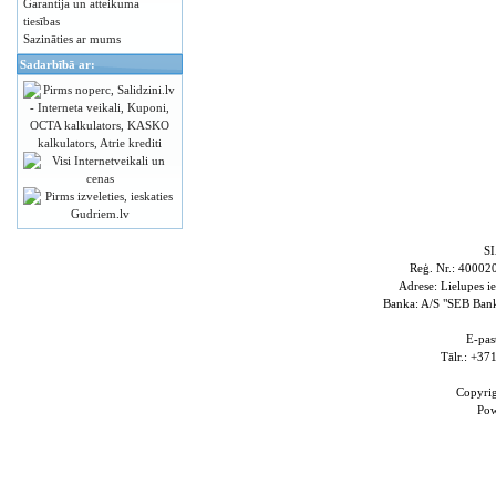
Garantija un atteikuma
tiesības
Sazināties ar mums
Sadarbībā ar:
S
Reģ. Nr.: 4000
Adrese: Lielupes i
Banka: A/S "SEB Ba
E-pas
Tālr.: +3
Copyri
Po