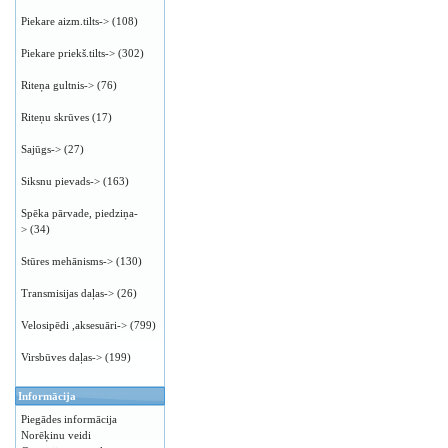
Piekare aizm.tilts->
(108)
Piekare priekš.tilts->
(302)
Riteņa gultnis->
(76)
Riteņu skrūves
(17)
Sajūgs->
(27)
Siksnu pievads->
(163)
Spēka pārvade, piedziņa-
>
(34)
Stūres mehānisms->
(130)
Transmisijas daļas->
(26)
Velosipēdi ,aksesuāri->
(799)
Virsbūves daļas->
(199)
Informācija
Piegādes informācija
Norēķinu veidi