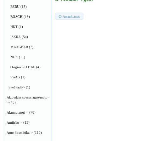
BERU
(13)
Atsauksmes
BOSCH
(18)
HKT
(1)
ISKRA
(54)
MAXGEAR
(7)
NGK
(11)
Originals O.E.M.
(4)
SWAG
(1)
Svečvadi->
(1)
Aizdedzes sveces agro/moto-
>
(43)
Akumulatori->
(78)
Antifrīzs->
(15)
Auto kosmētika->
(110)