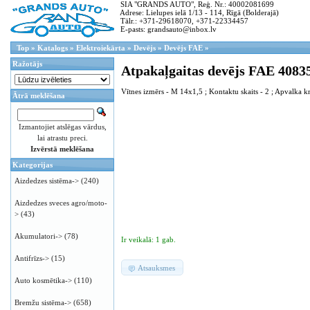
SIA "GRANDS AUTO", Reģ. Nr.: 40002081699
Adrese: Lielupes ielā 1/13 - 114, Rīgā (Bolderajā)
Tālr.: +371-29618070, +371-22334457
E-pasts: grandsauto@inbox.lv
Top
»
Katalogs
»
Elektroiekārta
»
Devējs
»
Devējs FAE
»
Ražotājs
Atpakaļgaitas devējs FAE 4083
Vītnes izmērs - M 14x1,5 ; Kontaktu skaits - 2 ; Apvalka kr
Ātrā meklēšana
Izmantojiet atslēgas vārdus,
lai atrastu preci.
Izvērstā meklēšana
Kategorijas
Aizdedzes sistēma->
(240)
Aizdedzes sveces agro/moto-
>
(43)
Akumulatori->
(78)
Ir veikalā: 1 gab.
Antifrīzs->
(15)
Atsauksmes
Auto kosmētika->
(110)
Bremžu sistēma->
(658)