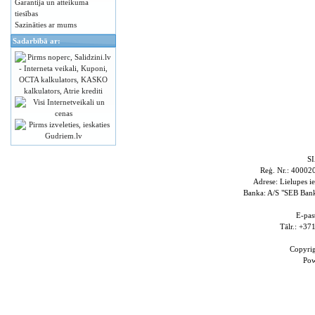
Garantija un atteikuma
tiesības
Sazināties ar mums
Sadarbībā ar:
S
Reģ. Nr.: 4000
Adrese: Lielupes i
Banka: A/S "SEB Ba
E-pas
Tālr.: +3
Copyri
Po