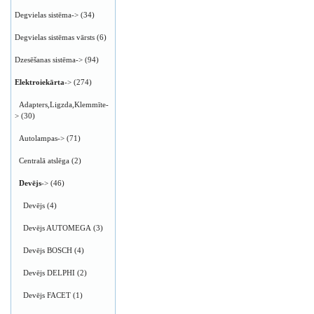
Degvielas sistēma->
(34)
Degvielas sistēmas vārsts
(6)
Dzesēšanas sistēma->
(94)
Elektroiekārta
->
(274)
Adapters,Ligzda,Klemmīte-
>
(30)
Autolampas->
(71)
Centralā atslēga
(2)
Devējs
->
(46)
Devējs
(4)
Devējs AUTOMEGA
(3)
Devējs BOSCH
(4)
Devējs DELPHI
(2)
Devējs FACET
(1)