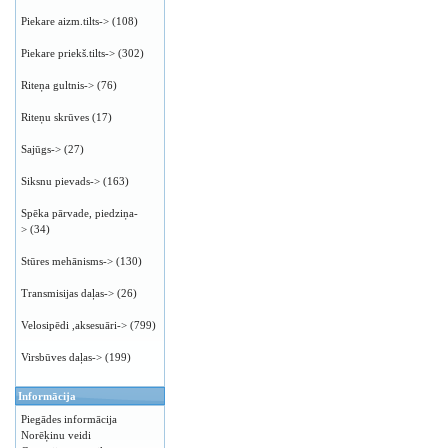
Piekare aizm.tilts->
(108)
Piekare priekš.tilts->
(302)
Riteņa gultnis->
(76)
Riteņu skrūves
(17)
Sajūgs->
(27)
Siksnu pievads->
(163)
Spēka pārvade, piedziņa-
>
(34)
Stūres mehānisms->
(130)
Transmisijas daļas->
(26)
Velosipēdi ,aksesuāri->
(799)
Virsbūves daļas->
(199)
Informācija
Piegādes informācija
Norēķinu veidi