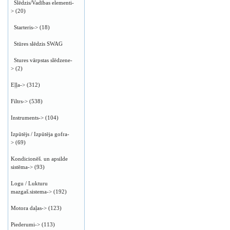
Slēdzis/Vadības elementi-
>
(20)
Starteris->
(18)
Stūres slēdzis SWAG
Stures vārpstas slēdzene-
>
(2)
Eļļa->
(312)
Filtrs->
(538)
Instruments->
(104)
Izpūtējs / Izpūtēja gofra-
>
(69)
Kondicionēš. un apsilde
sistēma->
(93)
Logu / Lukturu
mazgaš.sistema->
(192)
Motora daļas->
(123)
Piederumi->
(113)