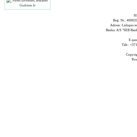
S
Reģ. Nr.: 4000
Adrese: Lielupes i
Banka: A/S "SEB Ba
E-pas
Tālr.: +3
Copyri
Po