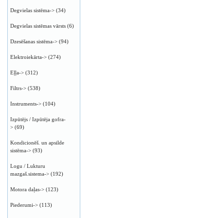
Degvielas sistēma->
(34)
Degvielas sistēmas vārsts
(6)
Dzesēšanas sistēma->
(94)
Elektroiekārta->
(274)
Eļļa->
(312)
Filtrs->
(538)
Instruments->
(104)
Izpūtējs / Izpūtēja gofra-
>
(69)
Kondicionēš. un apsilde
sistēma->
(93)
Logu / Lukturu
mazgaš.sistema->
(192)
Motora daļas->
(123)
Piederumi->
(113)