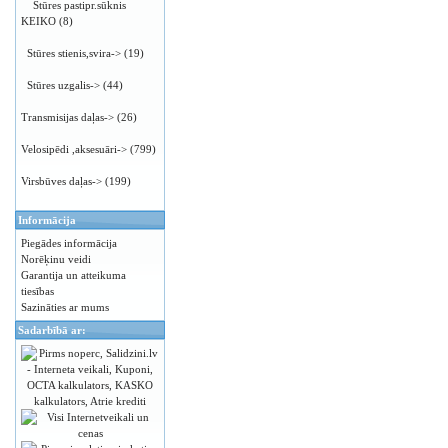
Stūres pastipr.sūknis
KEIKO
(8)
Stūres stienis,svira->
(19)
Stūres uzgalis->
(44)
Transmisijas daļas->
(26)
Velosipēdi ,aksesuāri->
(799)
Virsbūves daļas->
(199)
Informācija
Piegādes informācija
Norēķinu veidi
Garantija un atteikuma
tiesības
Sazināties ar mums
Sadarbībā ar: