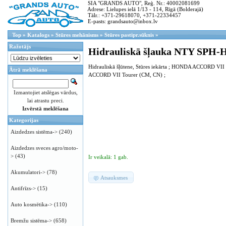
SIA "GRANDS AUTO", Reģ. Nr.: 40002081699
Adrese: Lielupes ielā 1/13 - 114, Rīgā (Bolderajā)
Tālr.: +371-29618070, +371-22334457
E-pasts: grandsauto@inbox.lv
Top
»
Katalogs
»
Stūres mehānisms
»
Stūres pastipr.sūknis
»
Ražotājs
Hidrauliskā šļauka NTY SPH-
Hidrauliskā šļūtene, Stūres iekārta ; HONDA ACCORD VII 
Ātrā meklēšana
ACCORD VII Tourer (CM, CN) ;
Izmantojiet atslēgas vārdus,
lai atrastu preci.
Izvērstā meklēšana
Kategorijas
Aizdedzes sistēma->
(240)
Aizdedzes sveces agro/moto-
>
(43)
Ir veikalā: 1 gab.
Akumulatori->
(78)
Atsauksmes
Antifrīzs->
(15)
Auto kosmētika->
(110)
Bremžu sistēma->
(658)