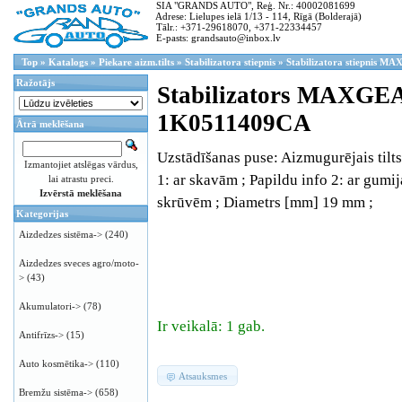
SIA "GRANDS AUTO", Reģ. Nr.: 40002081699
Adrese: Lielupes ielā 1/13 - 114, Rīgā (Bolderajā)
Tālr.: +371-29618070, +371-22334457
E-pasts: grandsauto@inbox.lv
Top
»
Katalogs
»
Piekare aizm.tilts
»
Stabilizatora stiepnis
»
Stabilizatora stiepnis 
Ražotājs
Stabilizators MAXGE
1K0511409CA
Ātrā meklēšana
Uzstādīšanas puse: Aizmugurējais tilts
Izmantojiet atslēgas vārdus,
1: ar skavām ; Papildu info 2: ar gumij
lai atrastu preci.
Izvērstā meklēšana
skrūvēm ; Diametrs [mm] 19 mm ;
Kategorijas
Aizdedzes sistēma->
(240)
Aizdedzes sveces agro/moto-
>
(43)
Akumulatori->
(78)
Ir veikalā: 1 gab.
Antifrīzs->
(15)
Auto kosmētika->
(110)
Atsauksmes
Bremžu sistēma->
(658)