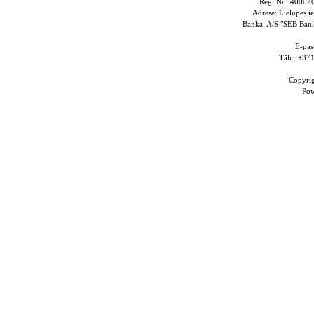
Reģ. Nr.: 4000
Adrese: Lielupes i
Banka: A/S "SEB Ba
E-pas
Tālr.: +3
Copyri
Po