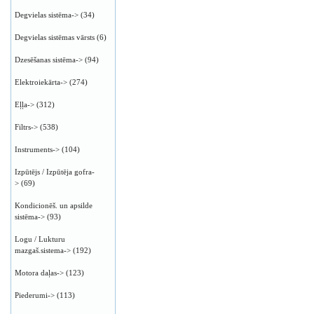
Degvielas sistēma->
(34)
Degvielas sistēmas vārsts
(6)
Dzesēšanas sistēma->
(94)
Elektroiekārta->
(274)
Eļļa->
(312)
Filtrs->
(538)
Instruments->
(104)
Izpūtējs / Izpūtēja gofra-
>
(69)
Kondicionēš. un apsilde
sistēma->
(93)
Logu / Lukturu
mazgaš.sistema->
(192)
Motora daļas->
(123)
Piederumi->
(113)