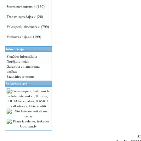
Stūres mehānisms->
(130)
Transmisijas daļas->
(26)
Velosipēdi ,aksesuāri->
(799)
Virsbūves daļas->
(199)
Informācija
Piegādes informācija
Norēķinu veidi
Garantija un atteikuma
tiesības
Sazināties ar mums
Sadarbībā ar:
S