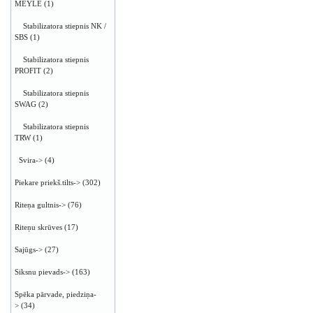
MEYLE
(1)
Stabilizatora stiepnis NK /
SBS
(1)
Stabilizatora stiepnis
PROFIT
(2)
Stabilizatora stiepnis
SWAG
(2)
Stabilizatora stiepnis
TRW
(1)
Svira->
(4)
Piekare priekš.tilts->
(302)
Riteņa gultnis->
(76)
Riteņu skrūves
(17)
Sajūgs->
(27)
Siksnu pievads->
(163)
Spēka pārvade, piedziņa-
>
(34)