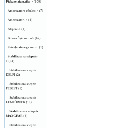
Piekare aizm.tilts
->
(108)
Amortizatora atbalsts->
(7)
Amortizatori->
(4)
Atspere->
(1)
Bukses Šķērssvira->
(67)
Putekļu aizsargs amort.
(1)
Stabilizatora stiepnis
-
>
(24)
Stabilizatora stiepnis
DELFI
(2)
Stabilizatora stiepnis
FEBEST
(1)
Stabilizatora stiepnis
LEMFÖRDER
(10)
Stabilizatora stiepnis
MAXGEAR
(4)
Stabilizatora stiepnis