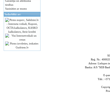
Garantija un atteikuma
tiesības
Sazināties ar mums
Sadarbībā ar:
S
Reģ. Nr.: 4000
Adrese: Lielupes i
Banka: A/S "SEB Ba
E-pas
Tālr.: +3
Copyri
Po