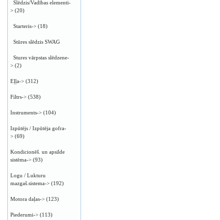
Slēdzis/Vadības elementi-
>
(20)
Starteris->
(18)
Stūres slēdzis SWAG
Stures vārpstas slēdzene-
>
(2)
Eļļa->
(312)
Filtrs->
(538)
Instruments->
(104)
Izpūtējs / Izpūtēja gofra-
>
(69)
Kondicionēš. un apsilde
sistēma->
(93)
Logu / Lukturu
mazgaš.sistema->
(192)
Motora daļas->
(123)
Piederumi->
(113)