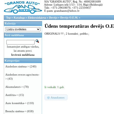
SIA "GRANDS AUTO", Reģ. Nr.: 40002081699
Adrese: Lielupes ielā 1/13 - 114, Rīgā (Bolderajā)
Tālr.: +371-29618070, +371-22334457
E-pasts: grandsauto@inbox.lv
Top
»
Katalogs
»
Elektroiekārta
»
Devējs
»
Devējs O.E.M.
»
Ražotājs
Ūdens temperatūras devējs O.
ORIGINALS !!! ; 2 kontakti ; pelēks ;
Ātrā meklēšana
Izmantojiet atslēgas vārdus,
lai atrastu preci.
Izvērstā meklēšana
Kategorijas
Aizdedzes sistēma->
(240)
Aizdedzes sveces agro/moto-
>
(43)
Akumulatori->
(78)
Ir veikalā: 1 gab.
Antifrīzs->
(15)
Atsauksmes
Auto kosmētika->
(110)
Bremžu sistēma->
(658)