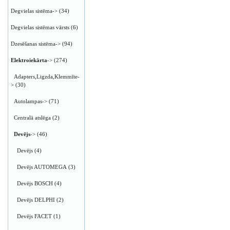
Degvielas sistēma->
(34)
Degvielas sistēmas vārsts
(6)
Dzesēšanas sistēma->
(94)
Elektroiekārta
->
(274)
Adapters,Ligzda,Klemmīte-
>
(30)
Autolampas->
(71)
Centralā atslēga
(2)
Devējs
->
(46)
Devējs
(4)
Devējs AUTOMEGA
(3)
Devējs BOSCH
(4)
Devējs DELPHI
(2)
Devējs FACET
(1)