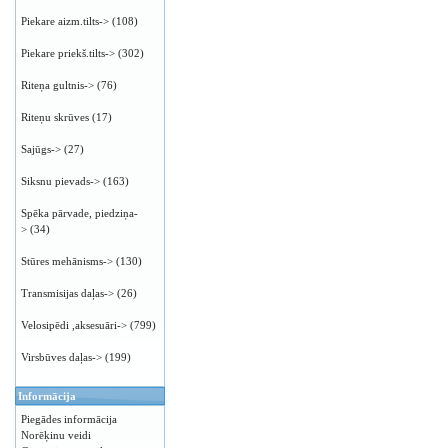
Piekare aizm.tilts->
(108)
Piekare priekš.tilts->
(302)
Riteņa gultnis->
(76)
Riteņu skrūves
(17)
Sajūgs->
(27)
Siksnu pievads->
(163)
Spēka pārvade, piedziņa-
>
(34)
Stūres mehānisms->
(130)
Transmisijas daļas->
(26)
Velosipēdi ,aksesuāri->
(799)
Virsbūves daļas->
(199)
Informācija
Piegādes informācija
Norēķinu veidi