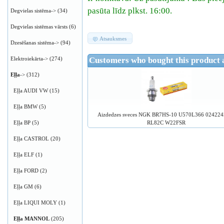
pasūta līdz plkst. 16:00.
Degvielas sistēma->
(34)
Degvielas sistēmas vārsts
(6)
Atsauksmes
Dzesēšanas sistēma->
(94)
Elektroiekārta->
(274)
Customers who bought this product 
Eļļa
->
(312)
Eļļa AUDI VW
(15)
Eļļa BMW
(5)
Aizdedzes sveces NGK BR7HS-10 U570L366 02422
Eļļa BP
(5)
RL82C W22FSR
Eļļa CASTROL
(20)
Eļļa ELF
(1)
Eļļa FORD
(2)
Eļļa GM
(6)
Eļļa LIQUI MOLY
(1)
Eļļa MANNOL
(205)