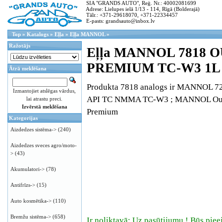
SIA "GRANDS AUTO", Reģ. Nr.: 40002081699
Adrese: Lielupes ielā 1/13 - 114, Rīgā (Bolderajā)
Tālr.: +371-29618070, +371-22334457
E-pasts: grandsauto@inbox.lv
Top
»
Katalogs
»
Eļļa
»
Eļļa MANNOL
»
Ražotājs
Eļļa MANNOL 7818 
PREMIUM TC-W3 1L
Ātrā meklēšana
Produkta 7818 analogs ir MANNOL 72
Izmantojiet atslēgas vārdus,
API TC NMMA TC-W3 ; MANNOL Out
lai atrastu preci.
Izvērstā meklēšana
Premium
Kategorijas
Aizdedzes sistēma->
(240)
Aizdedzes sveces agro/moto-
>
(43)
Akumulatori->
(78)
Antifrīzs->
(15)
Auto kosmētika->
(110)
Bremžu sistēma->
(658)
Ir noliktavā: Uz pasūtijumu ! Būs piee