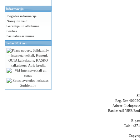
Informācija
Piegādes informācija
Norēķinu veidi
Garantija un atteikuma
tiesības
Sazināties ar mums
Sadarbībā ar:
S
Reģ. Nr.: 4000
Adrese: Lielupes i
Banka: A/S "SEB Ba
E-pas
Tālr.: +3
Copyri