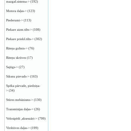
mazgaš.sistema->
(192)
Motora daļas->
(123)
Piederumi->
(113)
Piekare aizm.tilts->
(108)
Piekare priekš.tilts->
(302)
Riteņa gultnis->
(76)
Riteņu skrūves
(17)
Sajūgs->
(27)
Siksnu pievads->
(163)
Spēka pārvade, piedziņa-
>
(34)
Stūres mehānisms->
(130)
Transmisijas daļas->
(26)
Velosipēdi ,aksesuāri->
(799)
Virsbūves daļas->
(199)