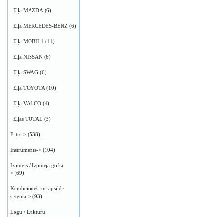
Eļļa MAZDA
(6)
Eļļa MERCEDES-BENZ
(6)
Eļļa MOBIL1
(11)
Eļļa NISSAN
(6)
Eļļa SWAG
(6)
Eļļa TOYOTA
(10)
Eļļa VALCO
(4)
Eļļas TOTAL
(3)
Filtrs->
(538)
Instruments->
(104)
Izpūtējs / Izpūtēja gofra-
>
(69)
Kondicionēš. un apsilde
sistēma->
(93)
Logu / Lukturu