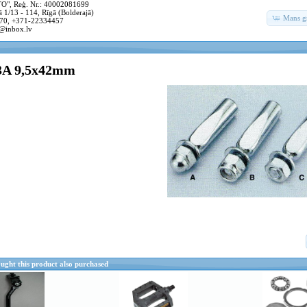
, Reģ. Nr.: 40002081699
 1/13 - 114, Rīgā (Bolderajā)
Mans g
70, +371-22334457
@inbox.lv
3A 9,5x42mm
ght this product also purchased