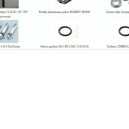
rētājs CLKA5 16"-28"
Pedāļi plastmasas pāris MARWI SP400
Centra šāļu kom
niversal
B11A 9.0x42mm
Stūres gultnis KU-BC130C 5/32X16
Gultnis 20BR41