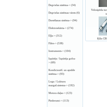
Degvielas sistēma->
(34)
Velosipēda tu
Degvielas sistēmas vārsts
(6)
u
Dzesēšanas sistēma->
(94)
Elektroiekārta->
(274)
Eļļa->
(312)
Ķīlis C
Filtrs->
(538)
Instruments->
(104)
Izpūtējs / Izpūtēja gofra-
>
(69)
Kondicionēš. un apsilde
sistēma->
(93)
Logu / Lukturu
mazgaš.sistema->
(192)
Motora daļas->
(123)
Piederumi->
(113)