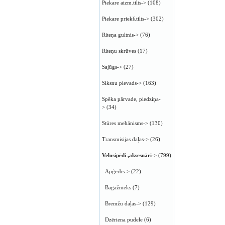
Piekare aizm.tilts->
(108)
Piekare priekš.tilts->
(302)
Riteņa gultnis->
(76)
Riteņu skrūves
(17)
Sajūgs->
(27)
Siksnu pievads->
(163)
Spēka pārvade, piedziņa-
>
(34)
Stūres mehānisms->
(130)
Transmisijas daļas->
(26)
Velosipēdi ,aksesuāri
->
(799)
Apģērbs->
(22)
Bagažnieks
(7)
Bremžu daļas->
(129)
Dzēriena pudele
(6)