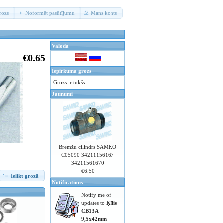
rozs
Noformēt pasūtījumu
Mans konts
Valoda
€0.65
Iepirkuma grozs
Grozs ir tukšs
Jaunumi
Bremžu cilindrs SAMKO
C05090 34211156167
34211561670
€6.50
Ielikt grozā
Notifications
Notify me of
updates to
Ķīlis
CB13A
9,5x42mm