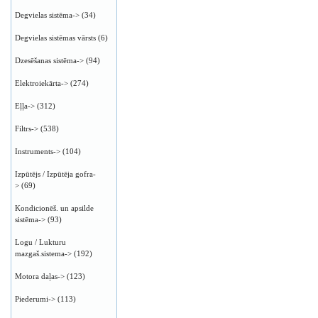
Degvielas sistēma->
(34)
Degvielas sistēmas vārsts
(6)
Dzesēšanas sistēma->
(94)
Elektroiekārta->
(274)
Eļļa->
(312)
Filtrs->
(538)
Instruments->
(104)
Izpūtējs / Izpūtēja gofra-
>
(69)
Kondicionēš. un apsilde
sistēma->
(93)
Logu / Lukturu
mazgaš.sistema->
(192)
Motora daļas->
(123)
Piederumi->
(113)