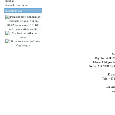
tiesības
Sazināties ar mums
Sadarbībā ar:
S
Reģ. Nr.: 4000
Adrese: Lielupes i
Banka: A/S "SEB Ba
E-pas
Tālr.: +3
Copyri
Po