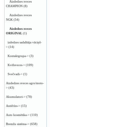
Aizdedzes sveces
CHAMPION
(8)
Aizdedzes sveces
NGK
(54)
Aizdedzes sveces
ORIGINAL
(1)
izdedzes sadalītāja vāciņš-
>
(14)
Kontaktgrupa->
(3)
Kvēlsveces->
(109)
Svečvadi->
(1)
Aizdedzes sveces agro/moto-
>
(43)
Akumulatori->
(78)
Antifrīzs->
(15)
Auto kosmētika->
(110)
Bremžu sistēma->
(658)