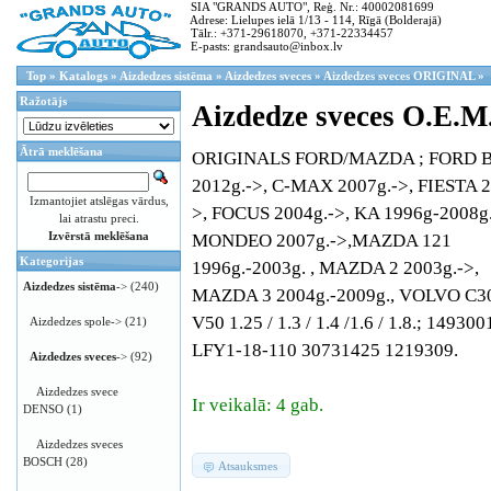
SIA "GRANDS AUTO", Reģ. Nr.: 40002081699
Adrese: Lielupes ielā 1/13 - 114, Rīgā (Bolderajā)
Tālr.: +371-29618070, +371-22334457
E-pasts: grandsauto@inbox.lv
Top
»
Katalogs
»
Aizdedzes sistēma
»
Aizdedzes sveces
»
Aizdedzes sveces ORIGINAL
»
Ražotājs
Aizdedze sveces O.E.M
Ātrā meklēšana
ORIGINALS FORD/MAZDA ; FORD 
2012g.->, C-MAX 2007g.->, FIESTA 2
Izmantojiet atslēgas vārdus,
>, FOCUS 2004g.->, KA 1996g-2008g.
lai atrastu preci.
Izvērstā meklēšana
MONDEO 2007g.->,MAZDA 121
Kategorijas
1996g.-2003g. , MAZDA 2 2003g.->,
Aizdedzes sistēma
->
(240)
MAZDA 3 2004g.-2009g., VOLVO C30,
V50 1.25 / 1.3 / 1.4 /1.6 / 1.8.; 149300
Aizdedzes spole->
(21)
LFY1-18-110 30731425 1219309.
Aizdedzes sveces
->
(92)
Aizdedzes svece
Ir veikalā: 4 gab.
DENSO
(1)
Aizdedzes sveces
BOSCH
(28)
Atsauksmes