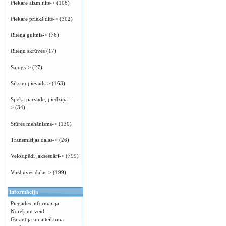
Piekare aizm.tilts->
(108)
Piekare priekš.tilts->
(302)
Riteņa gultnis->
(76)
Riteņu skrūves
(17)
Sajūgs->
(27)
Siksnu pievads->
(163)
Spēka pārvade, piedziņa-
>
(34)
Stūres mehānisms->
(130)
Transmisijas daļas->
(26)
Velosipēdi ,aksesuāri->
(799)
Virsbūves daļas->
(199)
Informācija
Piegādes informācija
Norēķinu veidi
Garantija un atteikuma