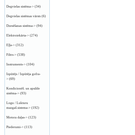
Degvielas sistēma->
(34)
Degvielas sistēmas vārsts
(6)
Dzesēšanas sistēma->
(94)
Elektroiekārta->
(274)
Eļļa->
(312)
Filtrs->
(538)
Instruments->
(104)
Izpūtējs / Izpūtēja gofra-
>
(69)
Kondicionēš. un apsilde
sistēma->
(93)
Logu / Lukturu
mazgaš.sistema->
(192)
Motora daļas->
(123)
Piederumi->
(113)