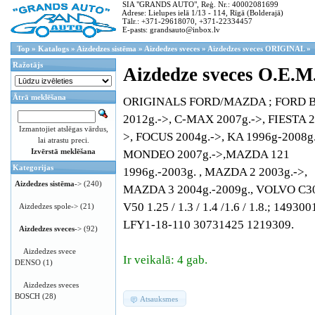
SIA "GRANDS AUTO", Reģ. Nr.: 40002081699
Adrese: Lielupes ielā 1/13 - 114, Rīgā (Bolderajā)
Tālr.: +371-29618070, +371-22334457
E-pasts: grandsauto@inbox.lv
Top
»
Katalogs
»
Aizdedzes sistēma
»
Aizdedzes sveces
»
Aizdedzes sveces ORIGINAL
»
Ražotājs
Aizdedze sveces O.E.M
Ātrā meklēšana
ORIGINALS FORD/MAZDA ; FORD 
2012g.->, C-MAX 2007g.->, FIESTA 2
Izmantojiet atslēgas vārdus,
>, FOCUS 2004g.->, KA 1996g-2008g.
lai atrastu preci.
Izvērstā meklēšana
MONDEO 2007g.->,MAZDA 121
Kategorijas
1996g.-2003g. , MAZDA 2 2003g.->,
Aizdedzes sistēma
->
(240)
MAZDA 3 2004g.-2009g., VOLVO C30,
V50 1.25 / 1.3 / 1.4 /1.6 / 1.8.; 149300
Aizdedzes spole->
(21)
LFY1-18-110 30731425 1219309.
Aizdedzes sveces
->
(92)
Aizdedzes svece
Ir veikalā: 4 gab.
DENSO
(1)
Aizdedzes sveces
BOSCH
(28)
Atsauksmes