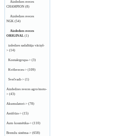
Aizdedzes sveces
CHAMPION
(8)
Aizdedzes sveces
NGK
(54)
Aizdedzes sveces
ORIGINAL
(1)
izdedzes sadalītāja vāciņš-
>
(14)
Kontaktgrupa->
(3)
Kvēlsveces->
(109)
Svečvadi->
(1)
Aizdedzes sveces agro/moto-
>
(43)
Akumulatori->
(78)
Antifrīzs->
(15)
Auto kosmētika->
(110)
Bremžu sistēma->
(658)