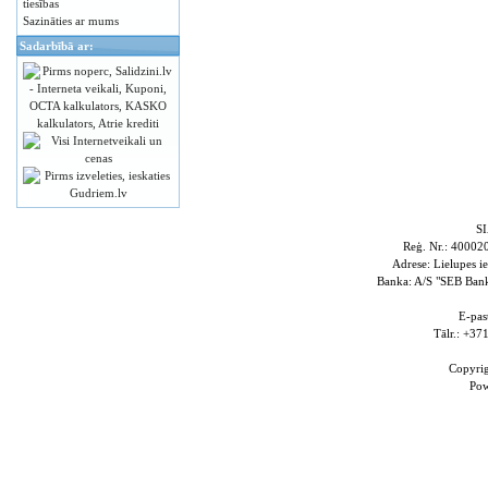
tiesības
Sazināties ar mums
Sadarbībā ar:
S
Reģ. Nr.: 4000
Adrese: Lielupes i
Banka: A/S "SEB Ba
E-pas
Tālr.: +3
Copyri
Po