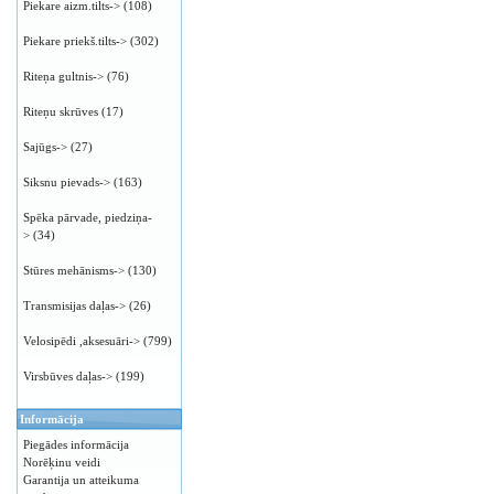
Piekare aizm.tilts->
(108)
Piekare priekš.tilts->
(302)
Riteņa gultnis->
(76)
Riteņu skrūves
(17)
Sajūgs->
(27)
Siksnu pievads->
(163)
Spēka pārvade, piedziņa-
>
(34)
Stūres mehānisms->
(130)
Transmisijas daļas->
(26)
Velosipēdi ,aksesuāri->
(799)
Virsbūves daļas->
(199)
Informācija
Piegādes informācija
Norēķinu veidi
Garantija un atteikuma