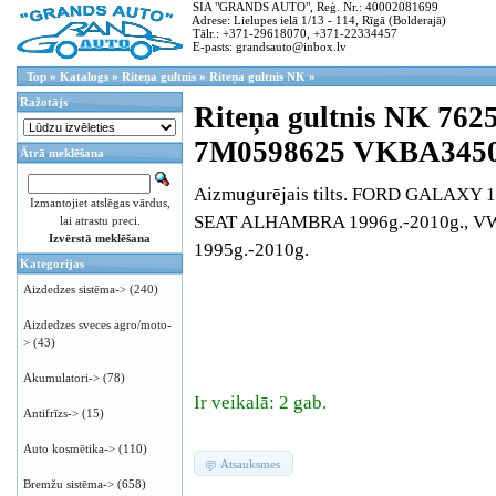
SIA "GRANDS AUTO", Reģ. Nr.: 40002081699
Adrese: Lielupes ielā 1/13 - 114, Rīgā (Bolderajā)
Tālr.: +371-29618070, +371-22334457
E-pasts: grandsauto@inbox.lv
Top
»
Katalogs
»
Riteņa gultnis
»
Riteņa gultnis NK
»
Ražotājs
Riteņa gultnis NK 762
7M0598625 VKBA3450
Ātrā meklēšana
Aizmugurējais tilts. FORD GALAXY 1
Izmantojiet atslēgas vārdus,
SEAT ALHAMBRA 1996g.-2010g., 
lai atrastu preci.
Izvērstā meklēšana
1995g.-2010g.
Kategorijas
Aizdedzes sistēma->
(240)
Aizdedzes sveces agro/moto-
>
(43)
Akumulatori->
(78)
Ir veikalā: 2 gab.
Antifrīzs->
(15)
Auto kosmētika->
(110)
Atsauksmes
Bremžu sistēma->
(658)