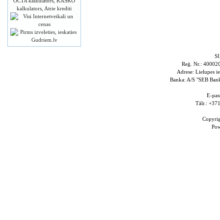
S
Reģ. Nr.: 4000
Adrese: Lielupes i
Banka: A/S "SEB Ba
E-pas
Tālr.: +3
Copyri
Po