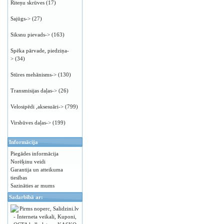
Riteņu skrūves
(17)
Sajūgs->
(27)
Siksnu pievads->
(163)
Spēka pārvade, piedziņa-
>
(34)
Stūres mehānisms->
(130)
Transmisijas daļas->
(26)
Velosipēdi ,aksesuāri->
(799)
Virsbūves daļas->
(199)
Informācija
Piegādes informācija
Norēķinu veidi
Garantija un atteikuma
tiesības
Sazināties ar mums
Sadarbībā ar: