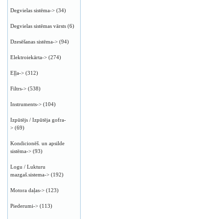
Degvielas sistēma->
(34)
Degvielas sistēmas vārsts
(6)
Dzesēšanas sistēma->
(94)
Elektroiekārta->
(274)
Eļļa->
(312)
Filtrs->
(538)
Instruments->
(104)
Izpūtējs / Izpūtēja gofra-
>
(69)
Kondicionēš. un apsilde
sistēma->
(93)
Logu / Lukturu
mazgaš.sistema->
(192)
Motora daļas->
(123)
Piederumi->
(113)