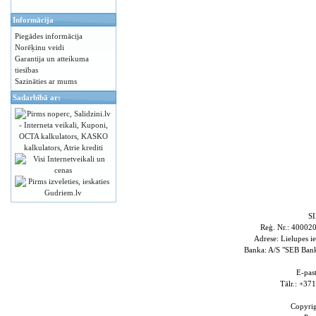
Informācija
Piegādes informācija
Norēķinu veidi
Garantija un atteikuma
tiesības
Sazināties ar mums
Sadarbībā ar:
S
Reģ. Nr.: 4000
Adrese: Lielupes i
Banka: A/S "SEB Ba
E-pas
Tālr.: +3
Copyri