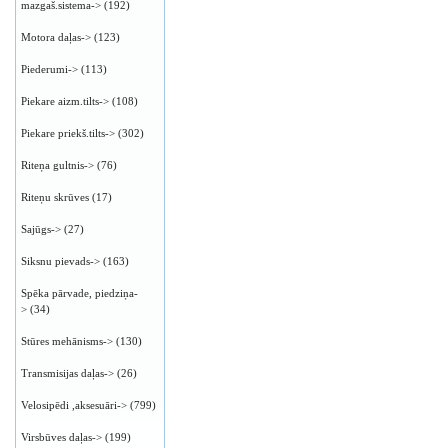
mazgaš.sistema->
(192)
Motora daļas->
(123)
Piederumi->
(113)
Piekare aizm.tilts->
(108)
Piekare priekš.tilts->
(302)
Riteņa gultnis->
(76)
Riteņu skrūves
(17)
Sajūgs->
(27)
Siksnu pievads->
(163)
Spēka pārvade, piedziņa-
>
(34)
Stūres mehānisms->
(130)
Transmisijas daļas->
(26)
Velosipēdi ,aksesuāri->
(799)
Virsbūves daļas->
(199)