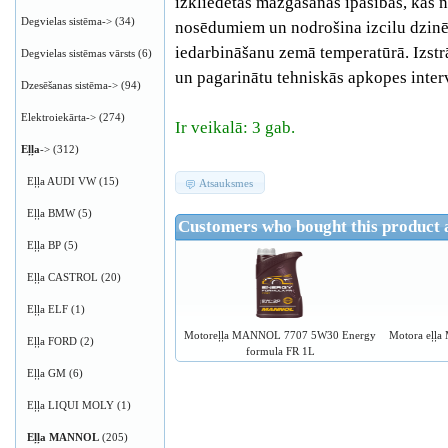
izkliedētās mazgāšanas īpašības, kas n
Degvielas sistēma->
(34)
nosēdumiem un nodrošina izcilu dzinēj
iedarbināšanu zemā temperatūrā. Izstr
Degvielas sistēmas vārsts
(6)
un pagarinātu tehniskās apkopes inter
Dzesēšanas sistēma->
(94)
Elektroiekārta->
(274)
Ir veikalā: 3 gab.
Eļļa
->
(312)
Eļļa AUDI VW
(15)
Atsauksmes
Eļļa BMW
(5)
Customers who bought this product 
Eļļa BP
(5)
Eļļa CASTROL
(20)
Eļļa ELF
(1)
Motoreļļa MANNOL 7707 5W30 Energy
Motora eļļ
Eļļa FORD
(2)
formula FR 1L
Eļļa GM
(6)
Eļļa LIQUI MOLY
(1)
Eļļa MANNOL
(205)