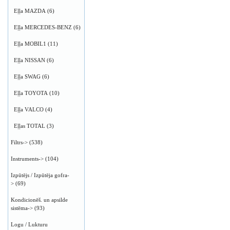
Eļļa MAZDA
(6)
Eļļa MERCEDES-BENZ
(6)
Eļļa MOBIL1
(11)
Eļļa NISSAN
(6)
Eļļa SWAG
(6)
Eļļa TOYOTA
(10)
Eļļa VALCO
(4)
Eļļas TOTAL
(3)
Filtrs->
(538)
Instruments->
(104)
Izpūtējs / Izpūtēja gofra-
>
(69)
Kondicionēš. un apsilde
sistēma->
(93)
Logu / Lukturu