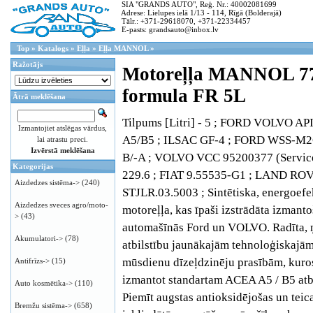
SIA "GRANDS AUTO", Reģ. Nr.: 40002081699
Adrese: Lielupes ielā 1/13 - 114, Rīgā (Bolderajā)
Tālr.: +371-29618070, +371-22334457
E-pasts: grandsauto@inbox.lv
Top
»
Katalogs
»
Eļļa
»
Eļļa MANNOL
»
Ražotājs
Motoreļļa MANNOL 7
formula FR 5L
Ātrā meklēšana
Tilpums [Litri] - 5 ; FORD VOLVO A
Izmantojiet atslēgas vārdus,
A5/B5 ; ILSAC GF-4 ; FORD WSS-M2
lai atrastu preci.
Izvērstā meklēšana
B/-A ; VOLVO VCC 95200377 (Service
Kategorijas
229.6 ; FIAT 9.55535-G1 ; LAND RO
Aizdedzes sistēma->
(240)
STJLR.03.5003 ; Sintētiska, energoefe
Aizdedzes sveces agro/moto-
motoreļļa, kas īpaši izstrādāta izmant
>
(43)
automašīnās Ford un VOLVO. Radīta, 
Akumulatori->
(78)
atbilstību jaunākajām tehnoloģiskajā
mūsdienu dīzeļdzinēju prasībām, kuro
Antifrīzs->
(15)
izmantot standartam ACEA A5 / B5 atbi
Auto kosmētika->
(110)
Piemīt augstas antioksidējošas un tei
Bremžu sistēma->
(658)