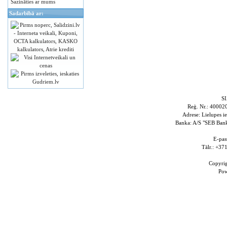
Sazināties ar mums
Sadarbībā ar:
S
Reģ. Nr.: 4000
Adrese: Lielupes i
Banka: A/S "SEB Ba
E-pas
Tālr.: +3
Copyri
Po