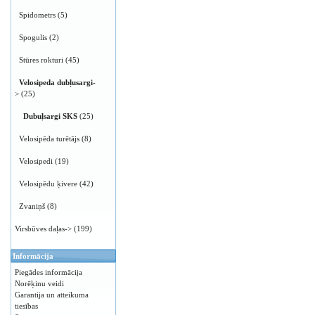
Spidometrs
(5)
Spogulis
(2)
Stūres rokturi
(45)
Velosipeda dubļusargi
-
>
(25)
Dubuļsargi SKS
(25)
Velosipēda turētājs
(8)
Velosipedi
(19)
Velosipēdu ķivere
(42)
Zvaniņš
(8)
Virsbūves daļas->
(199)
Informācija
Piegādes informācija
Norēķinu veidi
Garantija un atteikuma
tiesības