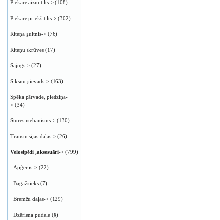
Piekare aizm.tilts->
(108)
Piekare priekš.tilts->
(302)
Riteņa gultnis->
(76)
Riteņu skrūves
(17)
Sajūgs->
(27)
Siksnu pievads->
(163)
Spēka pārvade, piedziņa-
>
(34)
Stūres mehānisms->
(130)
Transmisijas daļas->
(26)
Velosipēdi ,aksesuāri
->
(799)
Apģērbs->
(22)
Bagažnieks
(7)
Bremžu daļas->
(129)
Dzēriena pudele
(6)