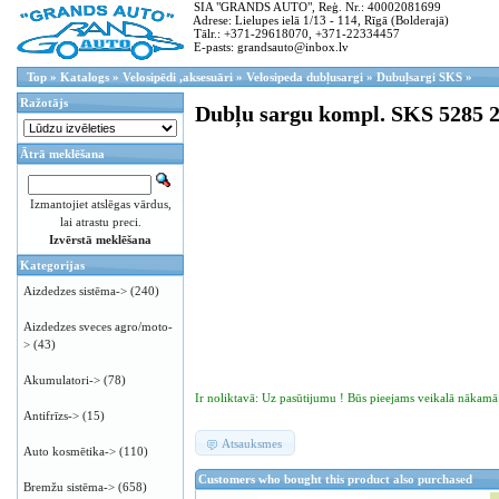
SIA "GRANDS AUTO", Reģ. Nr.: 40002081699
Adrese: Lielupes ielā 1/13 - 114, Rīgā (Bolderajā)
Tālr.: +371-29618070, +371-22334457
E-pasts: grandsauto@inbox.lv
Top
»
Katalogs
»
Velosipēdi ,aksesuāri
»
Velosipeda dubļusargi
»
Dubuļsargi SKS
»
Ražotājs
Dubļu sargu kompl. SKS 5285 
Ātrā meklēšana
Izmantojiet atslēgas vārdus,
lai atrastu preci.
Izvērstā meklēšana
Kategorijas
Aizdedzes sistēma->
(240)
Aizdedzes sveces agro/moto-
>
(43)
Akumulatori->
(78)
Ir noliktavā: Uz pasūtijumu ! Būs pieejams veikalā nākamā d
Antifrīzs->
(15)
Atsauksmes
Auto kosmētika->
(110)
Customers who bought this product also purchased
Bremžu sistēma->
(658)