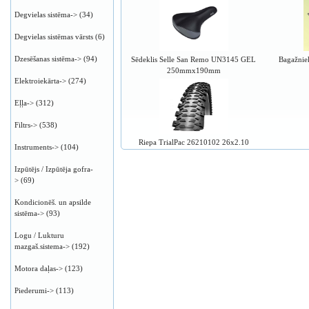
Degvielas sistēma->
(34)
Degvielas sistēmas vārsts
(6)
Dzesēšanas sistēma->
(94)
Sēdeklis Selle San Remo UN3145 GEL
Bagažnie
250mmx190mm
Elektroiekārta->
(274)
Eļļa->
(312)
Filtrs->
(538)
Riepa TrialPac 26210102 26x2.10
Instruments->
(104)
Izpūtējs / Izpūtēja gofra-
>
(69)
Kondicionēš. un apsilde
sistēma->
(93)
Logu / Lukturu
mazgaš.sistema->
(192)
Motora daļas->
(123)
Piederumi->
(113)