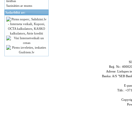
tiesības
Sazināties ar mums
Sadarbībā ar:
S
Reģ. Nr.: 4000
Adrese: Lielupes i
Banka: A/S "SEB Ba
E-pas
Tālr.: +3
Copyri
Po