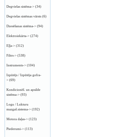
Degvielas sistēma->
(34)
Degvielas sistēmas vārsts
(6)
Dzesēšanas sistēma->
(94)
Elektroiekārta->
(274)
Eļļa->
(312)
Filtrs->
(538)
Instruments->
(104)
Izpūtējs / Izpūtēja gofra-
>
(69)
Kondicionēš. un apsilde
sistēma->
(93)
Logu / Lukturu
mazgaš.sistema->
(192)
Motora daļas->
(123)
Piederumi->
(113)