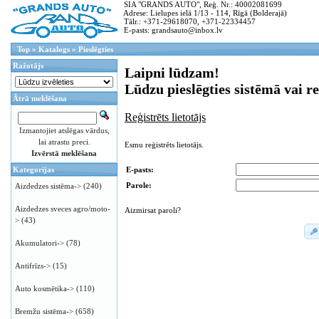
SIA "GRANDS AUTO", Reģ. Nr.: 40002081699
Adrese: Lielupes ielā 1/13 - 114, Rīgā (Bolderajā)
Tālr.: +371-29618070, +371-22334457
E-pasts: grandsauto@inbox.lv
Top
»
Katalogs
»
Pieslēgties
Ražotājs
Laipni lūdzam!
Lūdzu pieslēgties sistēmā vai re
Ātrā meklēšana
Reģistrēts lietotājs
Izmantojiet atslēgas vārdus,
lai atrastu preci.
Esmu reģistrēts lietotājs.
Izvērstā meklēšana
E-pasts:
Kategorijas
Parole:
Aizdedzes sistēma->
(240)
Aizdedzes sveces agro/moto-
Aizmirsat paroli?
>
(43)
Akumulatori->
(78)
Antifrīzs->
(15)
Auto kosmētika->
(110)
Bremžu sistēma->
(658)