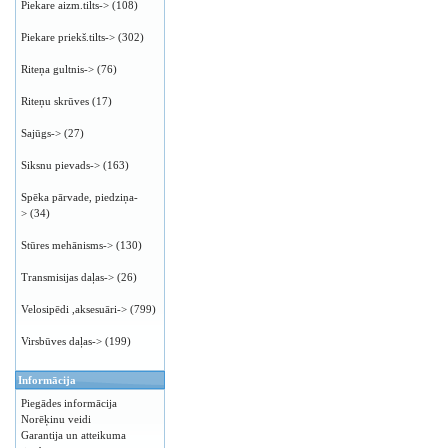
Piekare aizm.tilts->
(108)
Piekare priekš.tilts->
(302)
Riteņa gultnis->
(76)
Riteņu skrūves
(17)
Sajūgs->
(27)
Siksnu pievads->
(163)
Spēka pārvade, piedziņa-
>
(34)
Stūres mehānisms->
(130)
Transmisijas daļas->
(26)
Velosipēdi ,aksesuāri->
(799)
Virsbūves daļas->
(199)
Informācija
Piegādes informācija
Norēķinu veidi
Garantija un atteikuma