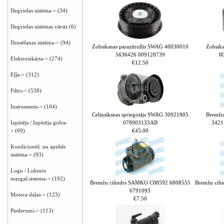
Degvielas sistēma->
(34)
Degvielas sistēmas vārsts
(6)
Dzesēšanas sistēma->
(94)
Zobsiksnas parazītrullis SWAG 40030010
Zobsiks
5636426 009128739
8
Elektroiekārta->
(274)
€12.50
Eļļa->
(312)
Filtrs->
(538)
Instruments->
(104)
Celiņsiksnas spriegotājs SWAG 30921905
Bremžu
078903133AB
3421
Izpūtējs / Izpūtēja gofra-
€45.00
>
(69)
Kondicionēš. un apsilde
sistēma->
(93)
Logu / Lukturu
mazgaš.sistema->
(192)
Bremžu cilindrs SAMKO C08592 6808555
Bremžu cil
6791093
Motora daļas->
(123)
€7.50
Piederumi->
(113)