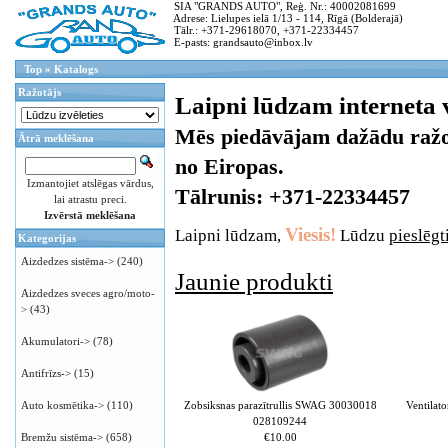
SIA "GRANDS AUTO", Reģ. Nr.: 40002081699
Adrese: Lielupes ielā 1/13 - 114, Rīgā (Bolderajā)
Tālr.: +371-29618070, +371-22334457
E-pasts: grandsauto@inbox.lv
Top
»
Katalogs
Ražotājs
Laipni lūdzam interneta
Mēs piedāvājam dažādu ražot
Ātrā meklēšana
no Eiropas.
Izmantojiet atslēgas vārdus,
Tālrunis: +371-22334457
lai atrastu preci.
Izvērstā meklēšana
Viesis!
Laipni lūdzam,
Lūdzu
pieslēgt
Kategorijas
Aizdedzes sistēma->
(240)
Jaunie produkti
Aizdedzes sveces agro/moto-
>
(43)
Akumulatori->
(78)
Antifrīzs->
(15)
Zobsiksnas parazītrullis SWAG 30030018
Ventilat
Auto kosmētika->
(110)
028109244
€10.00
Bremžu sistēma->
(658)