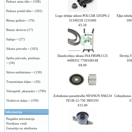
Piekare aizm.tilts->
(108)
Piekare priekš.tilts->
(302)
Logu tīrītāja sūknis POLCAR 3202PS-2
Eļļas ieli
31349228 1231600
100
Riteņa gultnis->
(76)
€5.50
Riteņu skrūves
(17)
Sajūgs->
(27)
Siksnu pievads->
(163)
Daudzceliņu siksna INA FB5PK1125
Devējs,V
Spēka pārvade, piedziņa-
4408352 7700108148
03
>
(34)
€8.00
Stūres mehānisms->
(130)
Transmisijas daļas->
(26)
Velosipēdi ,aksesuāri->
(799)
Zobsiksnas parazītrullis NEWSUN NS6224
Celiņsiksna
FE1H-12-730 3895193
5
Virsbūves daļas->
(199)
€15.00
Informācija
Piegādes informācija
Norēķinu veidi
Garantija un atteikuma