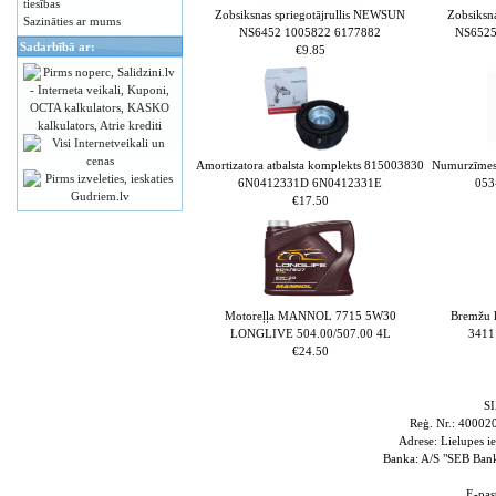
tiesības
Zobsiksnas spriegotājrullis NEWSUN
Zobsiksn
Sazināties ar mums
NS6452 1005822 6177882
NS6525
Sadarbībā ar:
€9.85
Amortizatora atbalsta komplekts 815003830
Numurzīmes
6N0412331D 6N0412331E
053
€17.50
Motoreļļa MANNOL 7715 5W30
Bremžu 
LONGLIVE 504.00/507.00 4L
3411
€24.50
S
Reģ. Nr.: 4000
Adrese: Lielupes i
Banka: A/S "SEB Ba
E-pas