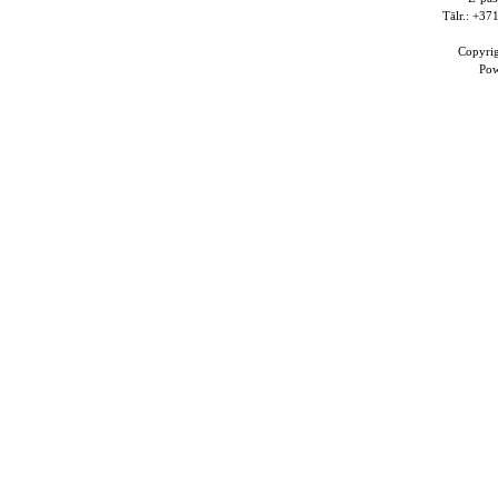
Tālr.: +3
Copyri
Po