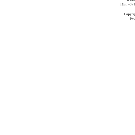
Tālr.: +3
Copyri
Po