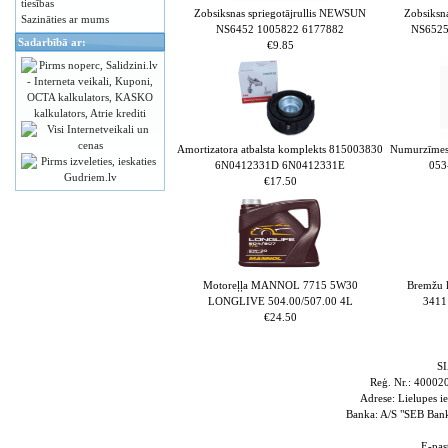
tiesības
Zobsiksnas spriegotājrullis NEWSUN
Zobsiksn
Sazināties ar mums
NS6452 1005822 6177882
NS6525
Sadarbībā ar:
€9.85
Amortizatora atbalsta komplekts 815003830
Numurzīmes
6N0412331D 6N0412331E
053
€17.50
Motoreļļa MANNOL 7715 5W30
Bremžu 
LONGLIVE 504.00/507.00 4L
3411
€24.50
S
Reģ. Nr.: 4000
Adrese: Lielupes i
Banka: A/S "SEB Ba
E-pas