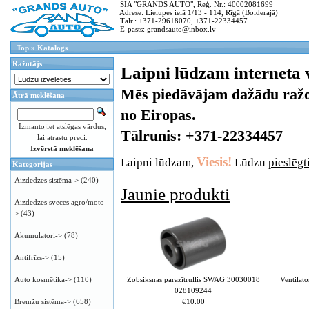
SIA "GRANDS AUTO", Reģ. Nr.: 40002081699
Adrese: Lielupes ielā 1/13 - 114, Rīgā (Bolderajā)
Tālr.: +371-29618070, +371-22334457
E-pasts: grandsauto@inbox.lv
Top
»
Katalogs
Ražotājs
Laipni lūdzam interneta
Mēs piedāvājam dažādu ražot
Ātrā meklēšana
no Eiropas.
Izmantojiet atslēgas vārdus,
Tālrunis: +371-22334457
lai atrastu preci.
Izvērstā meklēšana
Viesis!
Laipni lūdzam,
Lūdzu
pieslēgt
Kategorijas
Aizdedzes sistēma->
(240)
Jaunie produkti
Aizdedzes sveces agro/moto-
>
(43)
Akumulatori->
(78)
Antifrīzs->
(15)
Zobsiksnas parazītrullis SWAG 30030018
Ventilat
Auto kosmētika->
(110)
028109244
€10.00
Bremžu sistēma->
(658)