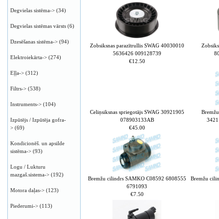
Degvielas sistēma->
(34)
Degvielas sistēmas vārsts
(6)
Dzesēšanas sistēma->
(94)
Zobsiksnas parazītrullis SWAG 40030010
Zobsiks
5636426 009128739
8
Elektroiekārta->
(274)
€12.50
Eļļa->
(312)
Filtrs->
(538)
Instruments->
(104)
Celiņsiksnas spriegotājs SWAG 30921905
Bremžu
078903133AB
3421
Izpūtējs / Izpūtēja gofra-
€45.00
>
(69)
Kondicionēš. un apsilde
sistēma->
(93)
Logu / Lukturu
mazgaš.sistema->
(192)
Bremžu cilindrs SAMKO C08592 6808555
Bremžu cil
6791093
Motora daļas->
(123)
€7.50
Piederumi->
(113)