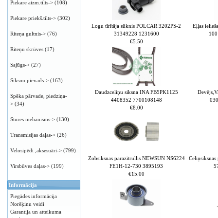
Piekare aizm.tilts->
(108)
Piekare priekš.tilts->
(302)
Logu tīrītāja sūknis POLCAR 3202PS-2
Eļļas ieli
31349228 1231600
100
Riteņa gultnis->
(76)
€5.50
Riteņu skrūves
(17)
Sajūgs->
(27)
Siksnu pievads->
(163)
Daudzceliņu siksna INA FB5PK1125
Devējs,V
Spēka pārvade, piedziņa-
4408352 7700108148
03
>
(34)
€8.00
Stūres mehānisms->
(130)
Transmisijas daļas->
(26)
Velosipēdi ,aksesuāri->
(799)
Zobsiksnas parazītrullis NEWSUN NS6224
Celiņsiksna
FE1H-12-730 3895193
5
Virsbūves daļas->
(199)
€15.00
Informācija
Piegādes informācija
Norēķinu veidi
Garantija un atteikuma