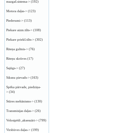
mazgaš.sistema->
(192)
Motora daļas->
(123)
Piederumi->
(113)
Piekare aizm.tilts->
(108)
Piekare priekš.tilts->
(302)
Riteņa gultnis->
(76)
Riteņu skrūves
(17)
Sajūgs->
(27)
Siksnu pievads->
(163)
Spēka pārvade, piedziņa-
>
(34)
Stūres mehānisms->
(130)
Transmisijas daļas->
(26)
Velosipēdi ,aksesuāri->
(799)
Virsbūves daļas->
(199)