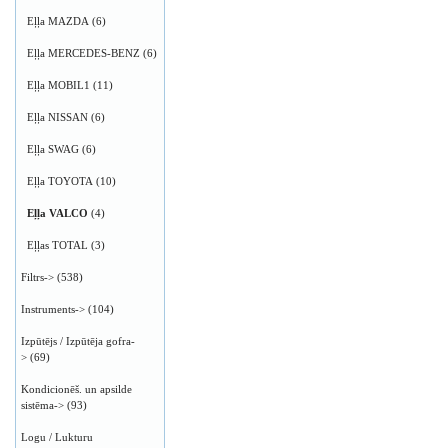
Eļļa MAZDA
(6)
Eļļa MERCEDES-BENZ
(6)
Eļļa MOBIL1
(11)
Eļļa NISSAN
(6)
Eļļa SWAG
(6)
Eļļa TOYOTA
(10)
Eļļa VALCO
(4)
Eļļas TOTAL
(3)
Filtrs->
(538)
Instruments->
(104)
Izpūtējs / Izpūtēja gofra-
>
(69)
Kondicionēš. un apsilde
sistēma->
(93)
Logu / Lukturu