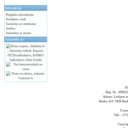
Informācija
Piegādes informācija
Norēķinu veidi
Garantija un atteikuma
tiesības
Sazināties ar mums
Sadarbībā ar:
S
Reģ. Nr.: 4000
Adrese: Lielupes i
Banka: A/S "SEB Ba
E-pas
Tālr.: +3
Copyri