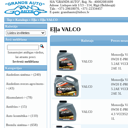
SIA "GRANDS AUTO", Reģ. Nr.: 40002081699
Adrese: Lielupes ielā 1/13 - 114, Rīgā (Bolderajā)
Tālr.: +371-29618070, +371-22334457
E-pasts: grandsauto@inbox.lv
Top
»
Katalogs
»
Eļļa
»
Eļļa VALCO
Ražotājs
Eļļa VALCO
Ātrā meklēšana
Ražotajs
Preces nos
Izmantojiet atslēgas vārdus,
Motoreļļa 
lai atrastu preci.
0W20 E-PR
Izvērstā meklēšana
VALCO
5.2AE VCC
Kategorijas
2AE 1L
Aizdedzes sistēma->
(240)
Motoreļļa 
Aizdedzes sveces agro/moto-
0W20 E-PR
VALCO
>
(43)
5.2AE VCC
2AE 5L
Akumulatori->
(78)
Motoreļļa 
Antifrīzs->
(15)
0W30 E-PR
VALCO
4.3 VCC952
Auto kosmētika->
(110)
1L
Bremžu sistēma->
(658)