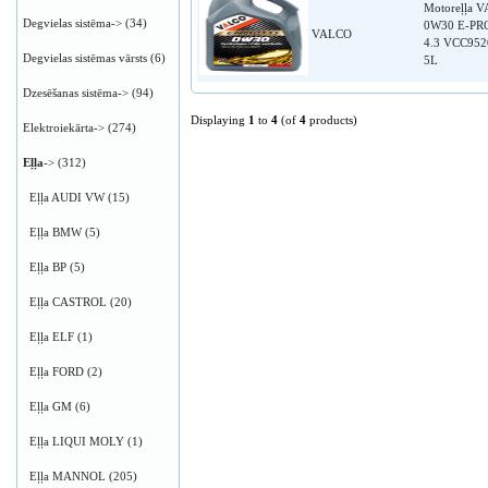
Motoreļļa 
Degvielas sistēma->
(34)
0W30 E-PR
VALCO
4.3 VCC952
Degvielas sistēmas vārsts
(6)
5L
Dzesēšanas sistēma->
(94)
Displaying
1
to
4
(of
4
products)
Elektroiekārta->
(274)
Eļļa
->
(312)
Eļļa AUDI VW
(15)
Eļļa BMW
(5)
Eļļa BP
(5)
Eļļa CASTROL
(20)
Eļļa ELF
(1)
Eļļa FORD
(2)
Eļļa GM
(6)
Eļļa LIQUI MOLY
(1)
Eļļa MANNOL
(205)