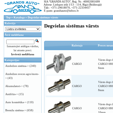
SIA "GRANDS AUTO", Reģ. Nr.: 40002081699
Adrese: Lielupes ielā 1/13 - 114, Rīgā (Bolderajā)
Tālr.: +371-29618070, +371-22334457
E-pasts: grandsauto@inbox.lv
Top
»
Katalogs
»
Degvielas sistēmas vārsts
Ražotājs
Degvielas sistēmas vārsts
Ātrā meklēšana
Ražotajs
Preces nos
Izmantojiet atslēgas vārdus,
lai atrastu preci.
Izvērstā meklēšana
Vārsts degv.
Kategorijas
CARGO
CARGO 080
Aizdedzes sistēma->
(240)
6mm
Aizdedzes sveces agro/moto-
>
(43)
Vārsts degv.
Akumulatori->
(78)
CARGO
CARGO 080
8mm
Antifrīzs->
(15)
Auto kosmētika->
(110)
Vārsts degv.
CARGO
CARGO 080
Bremžu sistēma->
(658)
10mm