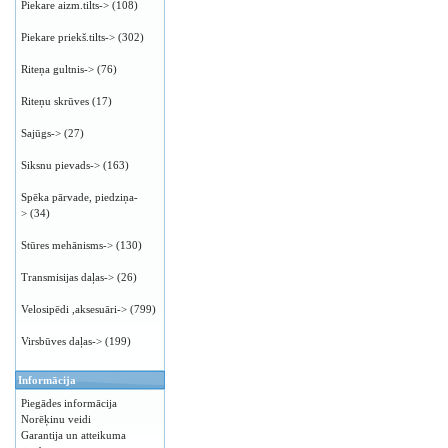
Piekare aizm.tilts->
(108)
Piekare priekš.tilts->
(302)
Riteņa gultnis->
(76)
Riteņu skrūves
(17)
Sajūgs->
(27)
Siksnu pievads->
(163)
Spēka pārvade, piedziņa-
>
(34)
Stūres mehānisms->
(130)
Transmisijas daļas->
(26)
Velosipēdi ,aksesuāri->
(799)
Virsbūves daļas->
(199)
Informācija
Piegādes informācija
Norēķinu veidi
Garantija un atteikuma