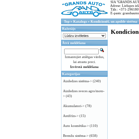
SIA "GRANDS AUTO"
Adrese: Lielupes ielā
Tālr.: +371-296180
E-pasts: grandsauto
Top
»
Katalogs
»
Kondicionēš. un apsilde sistēma
Ražotājs
Kondicionē
Ātrā meklēšana
Izmantojiet atslēgas vārdus,
lai atrastu preci.
Izvērstā meklēšana
Kategorijas
Aizdedzes sistēma->
(240)
Aizdedzes sveces agro/moto-
>
(43)
Akumulatori->
(78)
Antifrīzs->
(15)
Auto kosmētika->
(110)
Bremžu sistēma->
(658)