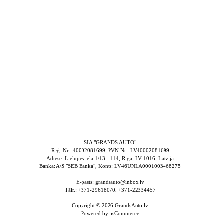
SIA "GRANDS AUTO"
Reģ. Nr.: 40002081699, PVN Nr.: LV40002081699
Adrese: Lielupes iela 1/13 - 114, Rīga, LV-1016, Latvija
Banka: A/S "SEB Banka", Konts: LV46UNLA0001003468275
E-pasts: grandsauto@inbox.lv
Tālr.: +371-29618070, +371-22334457
Copyright © 2026
GrandsAuto.lv
Powered by
osCommerce