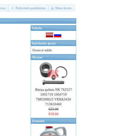
rozs
Noformēt pasūtījumu
Mans konts
Valoda
Iepirkuma grozs
Grozs ir tukšs
Akcijas
Riteņa gultnis NK 762527
1001719 1004719
7M0598625 VKBA3450
713610460
€25.00
€18.04
Jaunumi