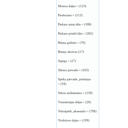
Motora daļas->
(123)
Piederumi->
(113)
Piekare aizm.tilts->
(108)
Piekare priekš.tilts->
(302)
Riteņa gultnis->
(76)
Riteņu skrūves
(17)
Sajūgs->
(27)
Siksnu pievads->
(163)
Spēka pārvade, piedziņa-
>
(34)
Stūres mehānisms->
(130)
Transmisijas daļas->
(26)
Velosipēdi ,aksesuāri->
(799)
Virsbūves daļas->
(199)