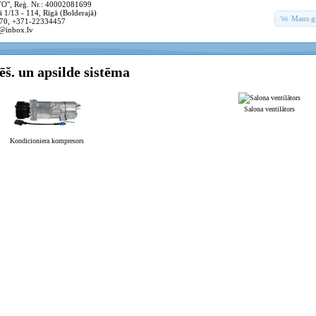
, Reģ. Nr.: 40002081699
 1/13 - 114, Rīgā (Bolderajā)
Mans g
70, +371-22334457
@inbox.lv
š. un apsilde sistēma
Salona ventilātors
Kondicioniera kompresors