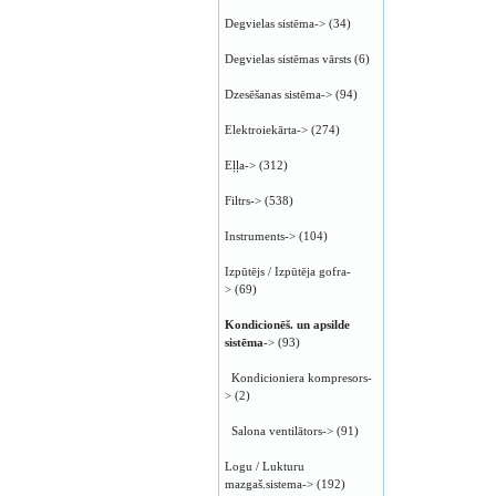
Degvielas sistēma->
(34)
Degvielas sistēmas vārsts
(6)
Dzesēšanas sistēma->
(94)
Elektroiekārta->
(274)
Eļļa->
(312)
Filtrs->
(538)
Instruments->
(104)
Izpūtējs / Izpūtēja gofra-
>
(69)
Kondicionēš. un apsilde
sistēma
->
(93)
Kondicioniera kompresors-
>
(2)
Salona ventilātors->
(91)
Logu / Lukturu
mazgaš.sistema->
(192)