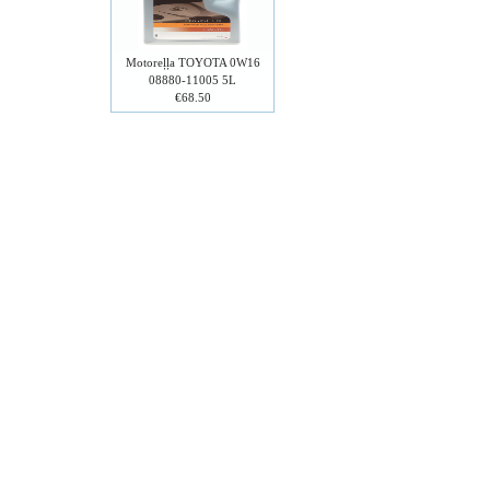
Motoreļļa TOYOTA 0W16
08880-11005 5L
€68.50