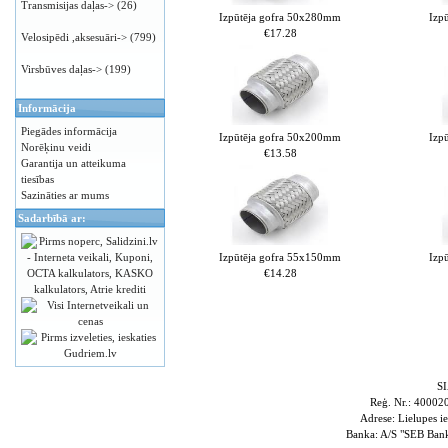
Transmisijas daļas->
(26)
Izpūtēja gofra 50x280mm
Izp
€17.28
Velosipēdi ,aksesuāri->
(799)
Virsbūves daļas->
(199)
Informācija
Piegādes informācija
Izpūtēja gofra 50x200mm
Izp
Norēķinu veidi
€13.58
Garantija un atteikuma
tiesības
Sazināties ar mums
Sadarbībā ar:
Izpūtēja gofra 55x150mm
Izp
€14.28
S
Reģ. Nr.: 4000
Adrese: Lielupes i
Banka: A/S "SEB Ba