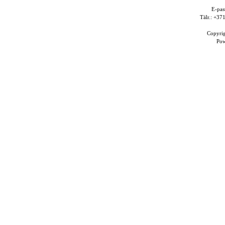
E-pas
Tālr.: +3
Copyri
Po