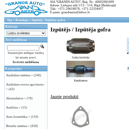
SIA "GRANDS AUTO", Reģ. Nr.: 40002081699
Adrese: Lielupes ielā 1/13 - 114, Rīgā (Bolderajā)
Tālr.: +371-29618070, +371-22334457
E-pasts: grandsauto@inbox.lv
Top
»
Katalogs
»
Izpūtējs / Izpūtēja gofra
Ražotājs
Izpūtējs / Izpūtēja gofra
Ātrā meklēšana
Izmantojiet atslēgas vārdus,
lai atrastu preci.
Gofra.Savilcējs
Izvērstā meklēšana
Kategorijas
Aizdedzes sistēma->
(240)
Katalizators
Aizdedzes sveces agro/moto-
>
(43)
Jaunie produkti
Akumulatori->
(78)
Antifrīzs->
(15)
Auto kosmētika->
(110)
Bremžu sistēma->
(658)