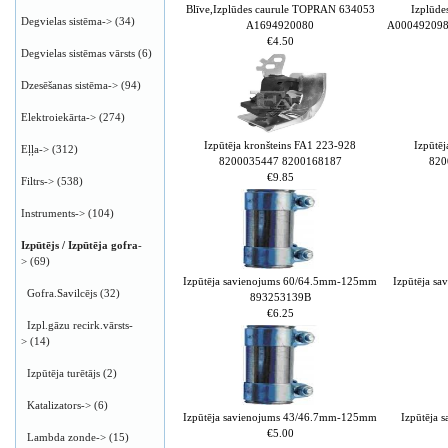
Blīve,Izplūdes caurule TOPRAN 634053
Izplūde
Degvielas sistēma->
(34)
A1694920080
А000492098
€4.50
Degvielas sistēmas vārsts
(6)
Dzesēšanas sistēma->
(94)
Elektroiekārta->
(274)
Izpūtēja kronšteins FA1 223-928
Izpūtē
Eļļa->
(312)
8200035447 8200168187
820
€9.85
Filtrs->
(538)
Instruments->
(104)
Izpūtējs / Izpūtēja gofra
-
>
(69)
Izpūtēja savienojums 60/64.5mm-125mm
Izpūtēja s
Gofra.Savilcējs
(32)
893253139B
€6.25
Izpl.gāzu recirk.vārsts-
>
(14)
Izpūtēja turētājs
(2)
Katalizators->
(6)
Izpūtēja savienojums 43/46.7mm-125mm
Izpūtēja
€5.00
Lambda zonde->
(15)