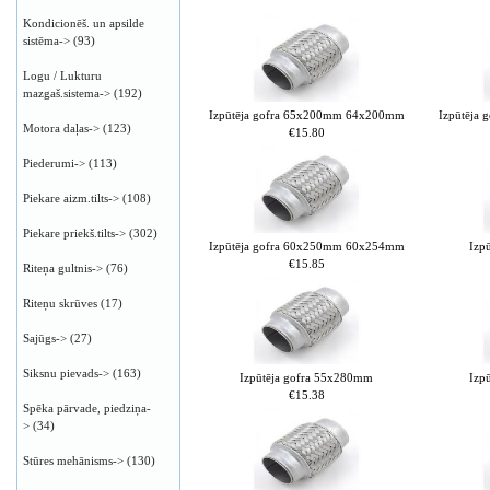
Kondicionēš. un apsilde
sistēma->
(93)
Logu / Lukturu
mazgaš.sistema->
(192)
Izpūtēja gofra 65x200mm 64x200mm
Izpūtēja
Motora daļas->
(123)
€15.80
Piederumi->
(113)
Piekare aizm.tilts->
(108)
Piekare priekš.tilts->
(302)
Izpūtēja gofra 60x250mm 60x254mm
Izp
€15.85
Riteņa gultnis->
(76)
Riteņu skrūves
(17)
Sajūgs->
(27)
Siksnu pievads->
(163)
Izpūtēja gofra 55x280mm
Izp
€15.38
Spēka pārvade, piedziņa-
>
(34)
Stūres mehānisms->
(130)