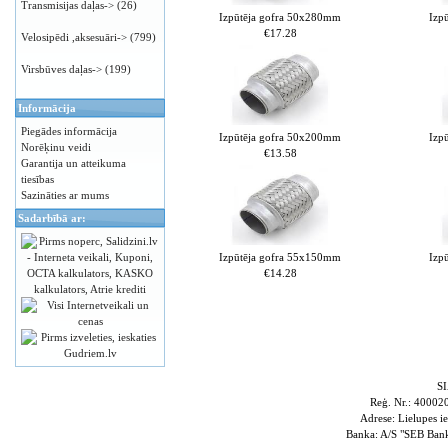
Transmisijas daļas->
(26)
Izpūtēja gofra 50x280mm
Izp
€17.28
Velosipēdi ,aksesuāri->
(799)
Virsbūves daļas->
(199)
Informācija
Piegādes informācija
Izpūtēja gofra 50x200mm
Izp
Norēķinu veidi
€13.58
Garantija un atteikuma
tiesības
Sazināties ar mums
Sadarbībā ar:
Izpūtēja gofra 55x150mm
Izp
€14.28
S
Reģ. Nr.: 4000
Adrese: Lielupes i
Banka: A/S "SEB Ba