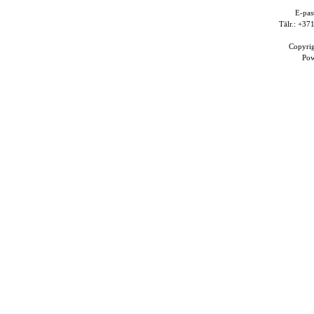
E-pas
Tālr.: +3
Copyri
Po