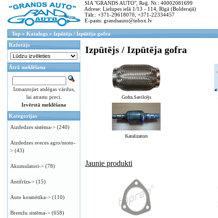
SIA "GRANDS AUTO", Reģ. Nr.: 40002081699
Adrese: Lielupes ielā 1/13 - 114, Rīgā (Bolderajā)
Tālr.: +371-29618070, +371-22334457
E-pasts: grandsauto@inbox.lv
Top
»
Katalogs
»
Izpūtējs / Izpūtēja gofra
Ražotājs
Izpūtējs / Izpūtēja gofra
Ātrā meklēšana
Izmantojiet atslēgas vārdus,
lai atrastu preci.
Gofra.Savilcējs
Izvērstā meklēšana
Kategorijas
Aizdedzes sistēma->
(240)
Katalizators
Aizdedzes sveces agro/moto-
>
(43)
Jaunie produkti
Akumulatori->
(78)
Antifrīzs->
(15)
Auto kosmētika->
(110)
Bremžu sistēma->
(658)