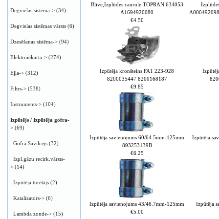
Blīve,Izplūdes caurule TOPRAN 634053
Izplūde
Degvielas sistēma->
(34)
A1694920080
А000492098
€4.50
Degvielas sistēmas vārsts
(6)
Dzesēšanas sistēma->
(94)
Elektroiekārta->
(274)
Izpūtēja kronšteins FA1 223-928
Izpūtē
Eļļa->
(312)
8200035447 8200168187
820
€9.85
Filtrs->
(538)
Instruments->
(104)
Izpūtējs / Izpūtēja gofra
-
>
(69)
Izpūtēja savienojums 60/64.5mm-125mm
Izpūtēja s
Gofra.Savilcējs
(32)
893253139B
€6.25
Izpl.gāzu recirk.vārsts-
>
(14)
Izpūtēja turētājs
(2)
Katalizators->
(6)
Izpūtēja savienojums 43/46.7mm-125mm
Izpūtēja
€5.00
Lambda zonde->
(15)