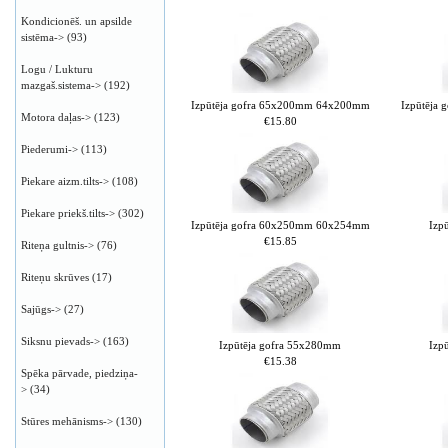
Kondicionēš. un apsilde
sistēma->
(93)
Logu / Lukturu
mazgaš.sistema->
(192)
Izpūtēja gofra 65x200mm 64x200mm
Izpūtēja
Motora daļas->
(123)
€15.80
Piederumi->
(113)
Piekare aizm.tilts->
(108)
Piekare priekš.tilts->
(302)
Izpūtēja gofra 60x250mm 60x254mm
Izp
€15.85
Riteņa gultnis->
(76)
Riteņu skrūves
(17)
Sajūgs->
(27)
Siksnu pievads->
(163)
Izpūtēja gofra 55x280mm
Izp
€15.38
Spēka pārvade, piedziņa-
>
(34)
Stūres mehānisms->
(130)