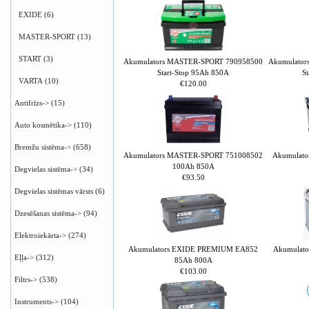
EXIDE
(6)
MASTER-SPORT
(13)
START
(3)
Akumulators MASTER-SPORT 790958500
Akumulato
Start-Stop 95Ah 850A
S
VARTA
(10)
€120.00
Antifrīzs->
(15)
Auto kosmētika->
(110)
Bremžu sistēma->
(658)
Akumulators MASTER-SPORT 751008502
Akumulat
100Ah 850A
Degvielas sistēma->
(34)
€93.50
Degvielas sistēmas vārsts
(6)
Dzesēšanas sistēma->
(94)
Elektroiekārta->
(274)
Akumulators EXIDE PREMIUM EA852
Akumulat
Eļļa->
(312)
85Ah 800A
€103.00
Filtrs->
(538)
Instruments->
(104)