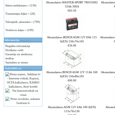
Akumulators MASTER-SPORT 780555002
Akumulato
Stūres mehānisms->
(130)
55Ah 500A
€63.50
Transmisijas daļas->
(26)
Velosipēdi ,aksesuāri->
(799)
Virsbūves daļas->
(199)
Akumulators BOSCH AGM 12V 8Ah 115
Akumulato
Informācija
A(EN) 150x70x105
€50.00
Piegādes informācija
Norēķinu veidi
Garantija un atteikuma
tiesības
Sazināties ar mums
Sadarbībā ar:
Akumulators BOSCH AGM 12V 11Ah 160
Akumulato
A(EN) 150x88x105
€60.00
Akumulators AGM 12V 6Ah 100 A(EN)
Akumul
113x70x130