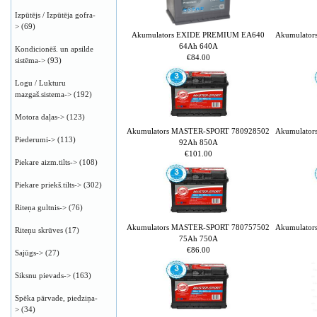
Izpūtējs / Izpūtēja gofra-
>
(69)
Akumulators EXIDE PREMIUM EA640
Akumulato
64Ah 640A
Kondicionēš. un apsilde
€84.00
sistēma->
(93)
Logu / Lukturu
mazgaš.sistema->
(192)
Motora daļas->
(123)
Akumulators MASTER-SPORT 780928502
Akumulato
Piederumi->
(113)
92Ah 850A
€101.00
Piekare aizm.tilts->
(108)
Piekare priekš.tilts->
(302)
Riteņa gultnis->
(76)
Akumulators MASTER-SPORT 780757502
Akumulato
Riteņu skrūves
(17)
75Ah 750A
€86.00
Sajūgs->
(27)
Siksnu pievads->
(163)
Spēka pārvade, piedziņa-
>
(34)