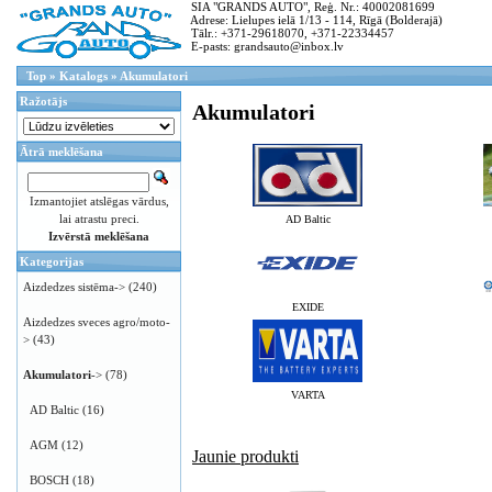
SIA "GRANDS AUTO", Reģ. Nr.: 40002081699
Adrese: Lielupes ielā 1/13 - 114, Rīgā (Bolderajā)
Tālr.: +371-29618070, +371-22334457
E-pasts: grandsauto@inbox.lv
Top
»
Katalogs
»
Akumulatori
Ražotājs
Akumulatori
Ātrā meklēšana
Izmantojiet atslēgas vārdus,
lai atrastu preci.
AD Baltic
Izvērstā meklēšana
Kategorijas
Aizdedzes sistēma->
(240)
EXIDE
Aizdedzes sveces agro/moto-
>
(43)
Akumulatori
->
(78)
VARTA
AD Baltic
(16)
AGM
(12)
Jaunie produkti
BOSCH
(18)