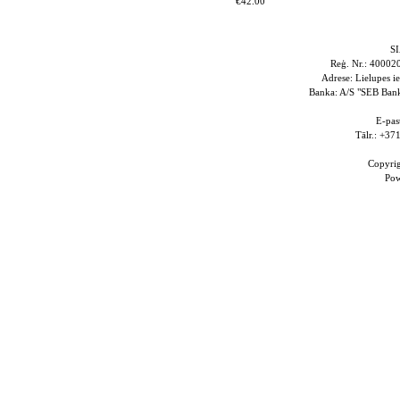
€42.00
S
Reģ. Nr.: 4000
Adrese: Lielupes i
Banka: A/S "SEB Ba
E-pas
Tālr.: +3
Copyri
Po