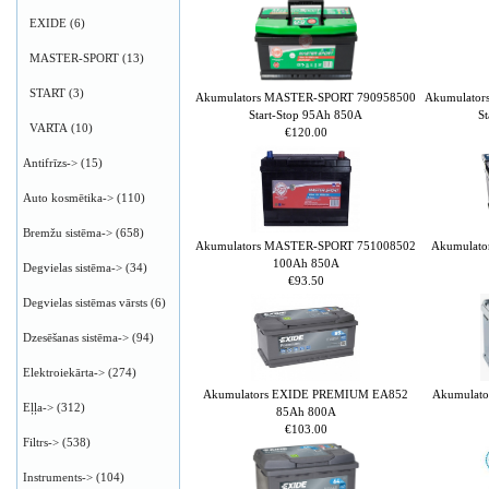
EXIDE
(6)
MASTER-SPORT
(13)
START
(3)
Akumulators MASTER-SPORT 790958500
Akumulato
Start-Stop 95Ah 850A
S
VARTA
(10)
€120.00
Antifrīzs->
(15)
Auto kosmētika->
(110)
Bremžu sistēma->
(658)
Akumulators MASTER-SPORT 751008502
Akumulat
100Ah 850A
Degvielas sistēma->
(34)
€93.50
Degvielas sistēmas vārsts
(6)
Dzesēšanas sistēma->
(94)
Elektroiekārta->
(274)
Akumulators EXIDE PREMIUM EA852
Akumulat
Eļļa->
(312)
85Ah 800A
€103.00
Filtrs->
(538)
Instruments->
(104)