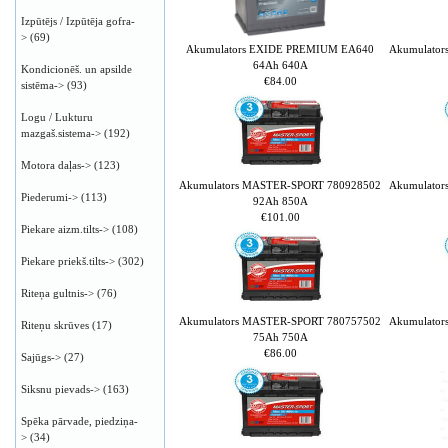
Izpūtējs / Izpūtēja gofra-
>
(69)
Akumulators EXIDE PREMIUM EA640
Akumulato
64Ah 640A
Kondicionēš. un apsilde
€84.00
sistēma->
(93)
Logu / Lukturu
mazgaš.sistema->
(192)
Motora daļas->
(123)
Akumulators MASTER-SPORT 780928502
Akumulato
Piederumi->
(113)
92Ah 850A
€101.00
Piekare aizm.tilts->
(108)
Piekare priekš.tilts->
(302)
Riteņa gultnis->
(76)
Akumulators MASTER-SPORT 780757502
Akumulato
Riteņu skrūves
(17)
75Ah 750A
€86.00
Sajūgs->
(27)
Siksnu pievads->
(163)
Spēka pārvade, piedziņa-
>
(34)