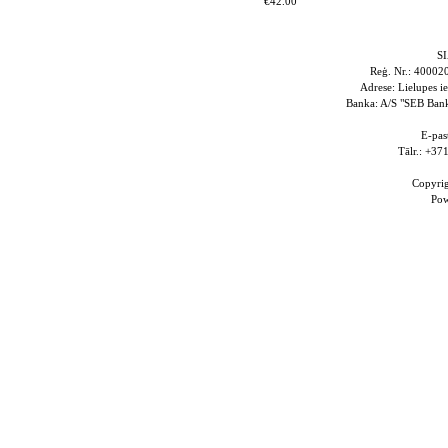
€42.00
S
Reģ. Nr.: 4000
Adrese: Lielupes i
Banka: A/S "SEB Ba
E-pas
Tālr.: +3
Copyri
Po