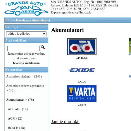
SIA "GRANDS AUTO", Reģ. Nr.: 40002081699
Adrese: Lielupes ielā 1/13 - 114, Rīgā (Bolderajā)
Tālr.: +371-29618070, +371-22334457
E-pasts: grandsauto@inbox.lv
Top
»
Katalogs
»
Akumulatori
Ražotājs
Akumulatori
Ātrā meklēšana
Izmantojiet atslēgas vārdus,
lai atrastu preci.
AD Baltic
Izvērstā meklēšana
Kategorijas
Aizdedzes sistēma->
(240)
EXIDE
Aizdedzes sveces agro/moto-
>
(43)
Akumulatori
->
(78)
VARTA
AD Baltic
(16)
AGM
(12)
Jaunie produkti
BOSCH
(18)