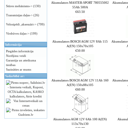
Akumulators MASTER-SPORT 780555002
Akumulato
Stūres mehānisms->
(130)
55Ah 500A
€63.50
Transmisijas daļas->
(26)
Velosipēdi ,aksesuāri->
(799)
Virsbūves daļas->
(199)
Akumulators BOSCH AGM 12V 8Ah 115
Akumulato
Informācija
A(EN) 150x70x105
€50.00
Piegādes informācija
Norēķinu veidi
Garantija un atteikuma
tiesības
Sazināties ar mums
Sadarbībā ar:
Akumulators BOSCH AGM 12V 11Ah 160
Akumulato
A(EN) 150x88x105
€60.00
Akumulators AGM 12V 6Ah 100 A(EN)
Akumul
113x70x130