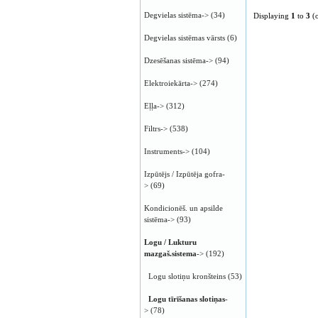
Degvielas sistēma->
(34)
Displaying
1
to
3
(
Degvielas sistēmas vārsts
(6)
Dzesēšanas sistēma->
(94)
Elektroiekārta->
(274)
Eļļa->
(312)
Filtrs->
(538)
Instruments->
(104)
Izpūtējs / Izpūtēja gofra-
>
(69)
Kondicionēš. un apsilde
sistēma->
(93)
Logu / Lukturu
mazgaš.sistema
->
(192)
Logu slotiņu kronšteins
(53)
Logu tīrīšanas slotiņas
-
>
(78)