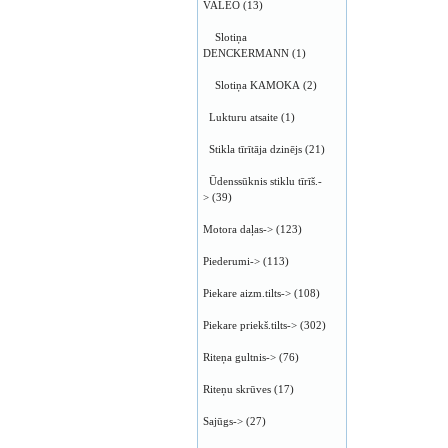
VALEO
(13)
Slotiņa
DENCKERMANN
(1)
Slotiņa KAMOKA
(2)
Lukturu atsaite
(1)
Stikla tīrītāja dzinējs
(21)
Ūdenssūknis stiklu tīrīš.-
>
(39)
Motora daļas->
(123)
Piederumi->
(113)
Piekare aizm.tilts->
(108)
Piekare priekš.tilts->
(302)
Riteņa gultnis->
(76)
Riteņu skrūves
(17)
Sajūgs->
(27)