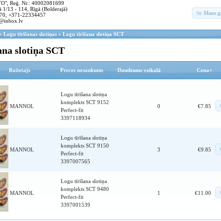
, Reģ. Nr.: 40002081699
 1/13 - 114, Rīgā (Bolderajā)
Mans g
70, +371-22334457
@inbox.lv
»
Logu tīrīšanas slotiņas
»
Logu tīrīšana slotiņa SCT
ana slotiņa SCT
Ražotajs
Preces nosaukums
Daudzums veikalā
Cena+
Logu tīrīšana slotiņa
komplekts SCT 9152
MANNOL
0
€7.85
Perfect-fit
3397118934
Logu tīrīšana slotiņa
komplekts SCT 9150
MANNOL
3
€9.85
Perfect-fit
3397007565
Logu tīrīšana slotiņa
komplekts SCT 9480
MANNOL
1
€11.00
Perfect-fit
3397001539