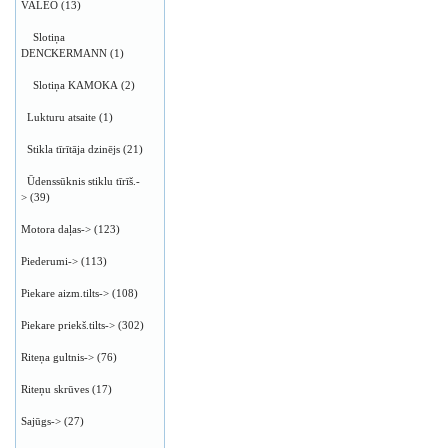
VALEO
(13)
Slotiņa
DENCKERMANN
(1)
Slotiņa KAMOKA
(2)
Lukturu atsaite
(1)
Stikla tīrītāja dzinējs
(21)
Ūdenssūknis stiklu tīrīš.-
>
(39)
Motora daļas->
(123)
Piederumi->
(113)
Piekare aizm.tilts->
(108)
Piekare priekš.tilts->
(302)
Riteņa gultnis->
(76)
Riteņu skrūves
(17)
Sajūgs->
(27)