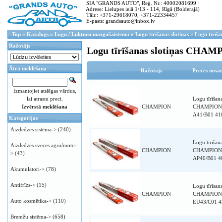
SIA "GRANDS AUTO", Reģ. Nr.: 40002081699
Adrese: Lielupes ielā 1/13 - 114, Rīgā (Bolderajā)
Tālr.: +371-29618070, +371-22334457
E-pasts: grandsauto@inbox.lv
Top
»
Katalogs
»
Logu / Lukturu mazgaš.sistema
»
Logu tīrīšanas slotiņas
»
Logu tīrīš
Ražotājs
Logu tīrīšanas slotiņas CHA
Ātrā meklēšana
Ražotajs
Preces nos
Izmantojiet atslēgas vārdus,
lai atrastu preci.
Logu tīrīšana
Izvērstā meklēšana
CHAMPION
CHAMPION
A41/B01 4
Kategorijas
Aizdedzes sistēma->
(240)
Logu tīrīšana
Aizdedzes sveces agro/moto-
CHAMPION
CHAMPION
>
(43)
AP40/B01 
Akumulatori->
(78)
Antifrīzs->
(15)
Logu tīrīsana
CHAMPION
CHAMPION
Auto kosmētika->
(110)
EU43/C01 
Bremžu sistēma->
(658)