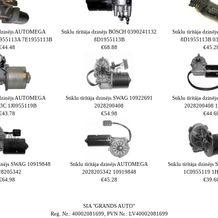
ja dzinējs AUTOMEGA
Stiklu tīrītāja dzinējs BOSCH 0390241132
Stiklu tīrītāja dz
955113A 7E1955113B
8D1955113B
8D1955113B 0
€44.48
€68.88
€45.2
ja dzinējs AUTOMEGA
Stiklu tīrītāja dzinējs SWAG 10922691
Stiklu tīrītāja dz
3C 1J0955119B
2028200408
2028200408 
€43.78
€54.98
€44.6
 dzinējs SWAG 10919848
Stiklu tīrītāja dzinējs AUTOMEGA
Stiklu tīrītāja dzinē
28205342
2028205342 10919848
1C0955119 1
€64.98
€45.28
€39.6
SIA "GRANDS AUTO"
Reģ. Nr.: 40002081699, PVN Nr.: LV40002081699