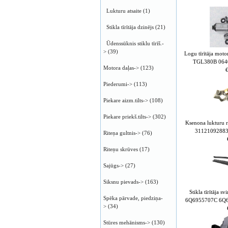
Lukturu atsaite
(1)
Stikla tīrītāja dzinējs
(21)
Ūdenssūknis stiklu tīrīš.-
>
(39)
Logu tīrītāja m
TGL380B 064
Motora daļas->
(123)
Piederumi->
(113)
Piekare aizm.tilts->
(108)
Piekare priekš.tilts->
(302)
Ksenona lukturu re
31121092883
Riteņa gultnis->
(76)
Riteņu skrūves
(17)
Sajūgs->
(27)
Siksnu pievads->
(163)
Stikla tīrītāja
Spēka pārvade, piedziņa-
6Q6955707C 6Q
>
(34)
Stūres mehānisms->
(130)