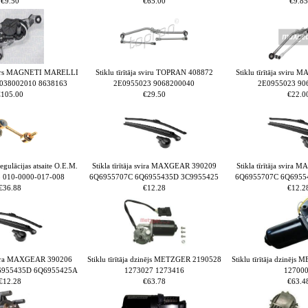
€9.50
€65.00
€9.85
otors MAGNETI MARELLI
Stiklu tīrītāja sviru TOPRAN 408872
Stiklu tīrītāja svir
038002010 8638163
2E0955023 9068200040
2E0955023 90
€105.00
€29.50
€22.0
gulācijas atsaite O.E.M.
Stikla tīrītāja svira MAXGEAR 390209
Stikla tīrītāja svir
 010-0000-017-008
6Q6955707C 6Q6955435D 3C9955425
6Q6955707C 6Q6955
€36.88
€12.28
€12.2
 svira MAXGEAR 390206
Stiklu tīrītāja dzinējs METZGER 2190528
Stiklu tīrītāja dzinēj
6955435D 6Q6955425A
1273027 1273416
12700
€12.28
€63.78
€63.4