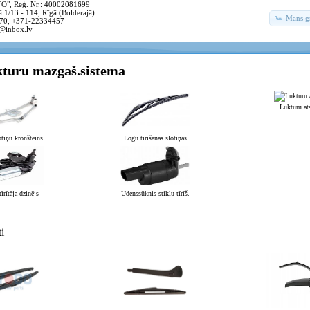
, Reģ. Nr.: 40002081699
 1/13 - 114, Rīgā (Bolderajā)
Mans g
70, +371-22334457
@inbox.lv
kturu mazgaš.sistema
Lukturu ats
tiņu kronšteins
Logu tīrīšanas slotiņas
tīrītāja dzinējs
Ūdenssūknis stiklu tīrīš.
i