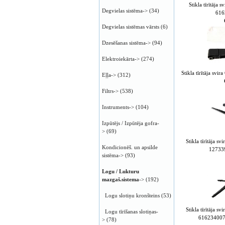
Stikla tīrītāj
Degvielas sistēma->
(34)
616
Degvielas sistēmas vārsts
(6)
Dzesēšanas sistēma->
(94)
Elektroiekārta->
(274)
Stikla tīrītāja sv
Eļļa->
(312)
Filtrs->
(538)
Instruments->
(104)
Izpūtējs / Izpūtēja gofra-
>
(69)
Stikla tīrītāja
Kondicionēš. un apsilde
12733
sistēma->
(93)
Logu / Lukturu
mazgaš.sistema
->
(192)
Logu slotiņu kronšteins
(53)
Stikla tīrītāja
Logu tīrīšanas slotiņas-
616234007
>
(78)