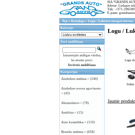
SIA "GRANDS AUTO"
Adrese: Lielupes ielā
Tālr.: +371-296180
E-pasts: grandsauto
Top
»
Katalogs
»
Logu / Lukturu mazgaš.sistema
Ražotājs
Logu / Lu
Ātrā meklēšana
Izmantojiet atslēgas vārdus,
lai atrastu preci.
Logu slo
Izvērstā meklēšana
Kategorijas
Aizdedzes sistēma->
(240)
Stikla 
Aizdedzes sveces agro/moto-
>
(43)
Jaunie produkt
Akumulatori->
(78)
Antifrīzs->
(15)
Auto kosmētika->
(110)
Bremžu sistēma->
(658)