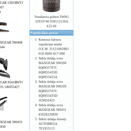
 POLCAR 13D1RWT1
407
0
Ventilatora gultnis SWAG
32919740 058115136A
€25.00
Populārākās preces
Ksenona lukturu
a MAXGEAR 390408
regulācijas atsaite
644
O.E.M. 31121092883
010-0000-017-008
Stikla tīrītāja svira
MAXGEAR 390206
6Q6955707C
6Q6955435D
6Q6955425A
Stikla tīrītāja svira
 POLCAR 9541RWT1
MAXGEAR 390209
35 1J6955427
6Q6955707C
6Q6955435D
3C9955425
Stikla tīrītāja svira
MAXGEAR 390431
61628220830
Stiklu tīrītāja dzinējs
a MAXGEAR 390431
AUTOMEGA
0830
7E1955113