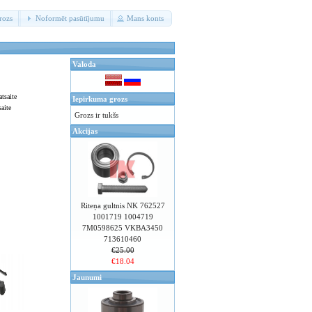
rozs
Noformēt pasūtījumu
Mans konts
Valoda
Iepirkuma grozs
aite
Grozs ir tukšs
Akcijas
Riteņa gultnis NK 762527
1001719 1004719
7M0598625 VKBA3450
713610460
€25.00
€18.04
Jaunumi