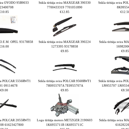
a svira OYODO 95B9033
Stikla tīrītāja svira MAXGEAR 390330
Stikla tīrītāja svira
23400708
7700433319 7701051890
8K9955
€10.85
€12.85
€12.5
ira O.E.M. OPEL 93178858
Stikla tīrītāja svira MAXGEAR 390224
Stikla tīrītāja svir
€16.00
1273395 93178858
1698200
€9.85
€9.85
 svira POLCAR 5556RWT1
Stikla tīrītāja svira POLCAR 9568RWT1
Stikla tīrītāja svira
91 09114678
7H0955707A 7E0955707A
1J9955707 1J69554
€9.00
€9.85
€8.50
 svira POLCAR 2055RWT1
Logu tīrītāja motors METZGER 2190603
Stikla tīrītāja svir
08 61623427800
1K6955711B 1K6955711C
6162822