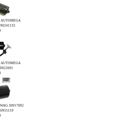
inējs AUTOMEGA
390241132
8
inējs AUTOMEGA
10922691
8
js SWAG 30917092
H0955119
8