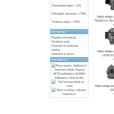
Transmisijas daļas->
(26)
Velosipēdi ,aksesuāri->
(799)
Stiklu tīrītā
7E1955113 7E1
Virsbūves daļas->
(199)
Informācija
Piegādes informācija
Norēķinu veidi
Garantija un atteikuma
tiesības
Stiklu tīrītā
Sazināties ar mums
1J195511
Sadarbībā ar:
Stiklu tīrītāja
20