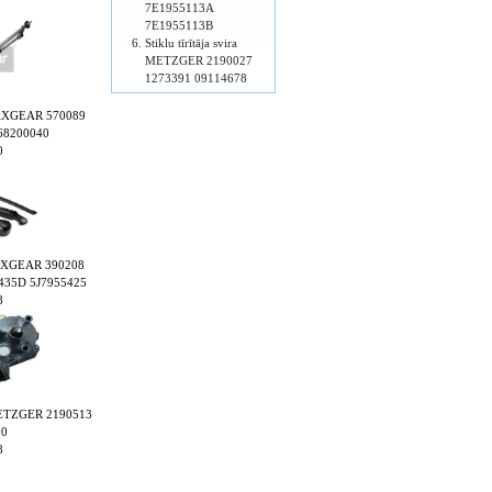
7E1955113A
7E1955113B
Stiklu tīrītāja svira
METZGER 2190027
1273391 09114678
u MAXGEAR 570089
68200040
0
a MAXGEAR 390208
435D 5J7955425
8
s METZGER 2190513
00
8