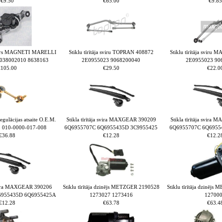
€9.50
€65.00
€9.85
otors MAGNETI MARELLI
Stiklu tīrītāja sviru TOPRAN 408872
Stiklu tīrītāja svir
038002010 8638163
2E0955023 9068200040
2E0955023 90
€105.00
€29.50
€22.0
gulācijas atsaite O.E.M.
Stikla tīrītāja svira MAXGEAR 390209
Stikla tīrītāja svir
 010-0000-017-008
6Q6955707C 6Q6955435D 3C9955425
6Q6955707C 6Q6955
€36.88
€12.28
€12.2
 svira MAXGEAR 390206
Stiklu tīrītāja dzinējs METZGER 2190528
Stiklu tīrītāja dzinēj
6955435D 6Q6955425A
1273027 1273416
12700
€12.28
€63.78
€63.4