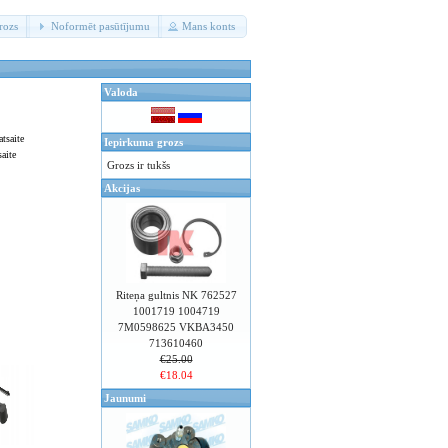
rozs
Noformēt pasūtījumu
Mans konts
Valoda
Iepirkuma grozs
aite
Grozs ir tukšs
Akcijas
Riteņa gultnis NK 762527
1001719 1004719
7M0598625 VKBA3450
713610460
€25.00
€18.04
Jaunumi