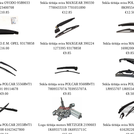
a svira OYODO 95B9033
Stikla tīrītāja svira MAXGEAR 390330
Stikla tīrītāja svira
23400708
7700433319 7701051890
8K9955
€10.85
€12.85
€12.5
ira O.E.M. OPEL 93178858
Stikla tīrītāja svira MAXGEAR 390224
Stikla tīrītāja svir
€16.00
1273395 93178858
1698200
€9.85
€9.85
 svira POLCAR 5556RWT1
Stikla tīrītāja svira POLCAR 9568RWT1
Stikla tīrītāja svira
91 09114678
7H0955707A 7E0955707A
1J9955707 1J69554
€9.00
€9.85
€8.50
 svira POLCAR 2055RWT1
Logu tīrītāja motors METZGER 2190603
Stikla tīrītāja svir
08 61623427800
1K6955711B 1K6955711C
6162822