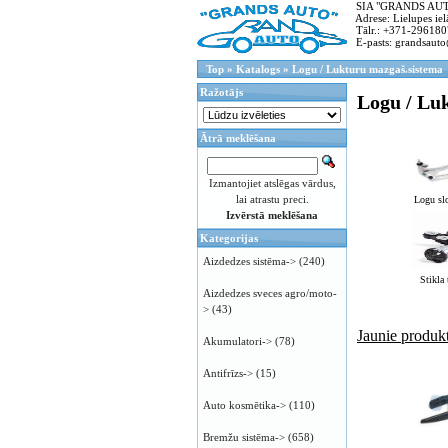
SIA "GRANDS AUTO"
Adrese: Lielupes ielā
Tālr.: +371-296180
E-pasts: grandsauto
Top
»
Katalogs
»
Logu / Lukturu mazgaš.sistema
Ražotājs
Logu / Lu
Ātrā meklēšana
Izmantojiet atslēgas vārdus,
lai atrastu preci.
Logu slo
Izvērstā meklēšana
Kategorijas
Aizdedzes sistēma->
(240)
Stikla 
Aizdedzes sveces agro/moto-
>
(43)
Jaunie produkt
Akumulatori->
(78)
Antifrīzs->
(15)
Auto kosmētika->
(110)
Bremžu sistēma->
(658)