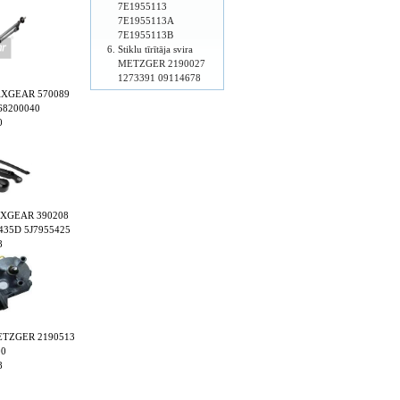
7E1955113
7E1955113A
7E1955113B
Stiklu tīrītāja svira
METZGER 2190027
1273391 09114678
u MAXGEAR 570089
68200040
0
a MAXGEAR 390208
435D 5J7955425
8
s METZGER 2190513
00
8