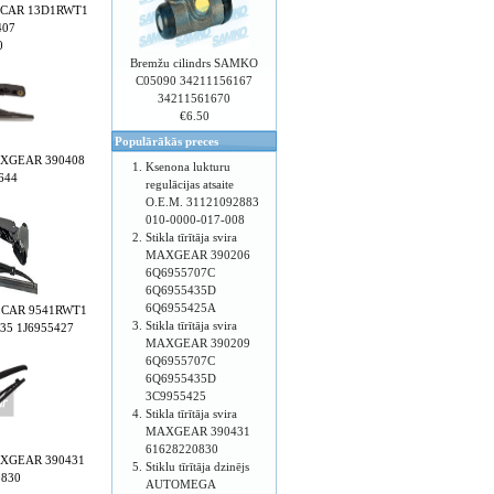
 POLCAR 13D1RWT1
407
0
Bremžu cilindrs SAMKO
C05090 34211156167
34211561670
€6.50
Populārākās preces
a MAXGEAR 390408
Ksenona lukturu
644
regulācijas atsaite
O.E.M. 31121092883
010-0000-017-008
Stikla tīrītāja svira
MAXGEAR 390206
6Q6955707C
6Q6955435D
6Q6955425A
 POLCAR 9541RWT1
Stikla tīrītāja svira
35 1J6955427
MAXGEAR 390209
6Q6955707C
6Q6955435D
3C9955425
Stikla tīrītāja svira
MAXGEAR 390431
61628220830
a MAXGEAR 390431
Stiklu tīrītāja dzinējs
0830
AUTOMEGA