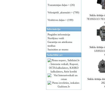
Transmisijas daļas->
(26)
Velosipēdi ,aksesuāri->
(799)
Stiklu tīrītā
7E1955113 7E1
Virsbūves daļas->
(199)
Informācija
Piegādes informācija
Norēķinu veidi
Garantija un atteikuma
tiesības
Stiklu tīrītā
Sazināties ar mums
1J195511
Sadarbībā ar:
Stiklu tīrītāja
20