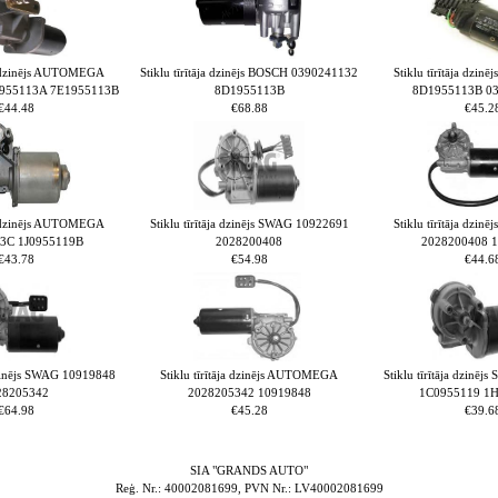
ja dzinējs AUTOMEGA
Stiklu tīrītāja dzinējs BOSCH 0390241132
Stiklu tīrītāja dz
955113A 7E1955113B
8D1955113B
8D1955113B 0
€44.48
€68.88
€45.2
ja dzinējs AUTOMEGA
Stiklu tīrītāja dzinējs SWAG 10922691
Stiklu tīrītāja dz
3C 1J0955119B
2028200408
2028200408 
€43.78
€54.98
€44.6
 dzinējs SWAG 10919848
Stiklu tīrītāja dzinējs AUTOMEGA
Stiklu tīrītāja dzinē
28205342
2028205342 10919848
1C0955119 1
€64.98
€45.28
€39.6
SIA "GRANDS AUTO"
Reģ. Nr.: 40002081699, PVN Nr.: LV40002081699