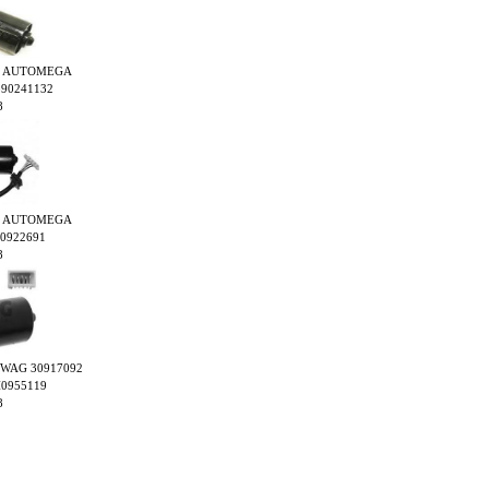
inējs AUTOMEGA
390241132
8
inējs AUTOMEGA
10922691
8
js SWAG 30917092
H0955119
8