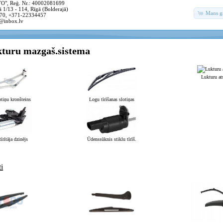
, Reģ. Nr.: 40002081699
 1/13 - 114, Rīgā (Bolderajā)
Mans g
70, +371-22334457
@inbox.lv
kturu mazgaš.sistema
Lukturu ats
tiņu kronšteins
Logu tīrīšanas slotiņas
tīrītāja dzinējs
Ūdenssūknis stiklu tīrīš.
i