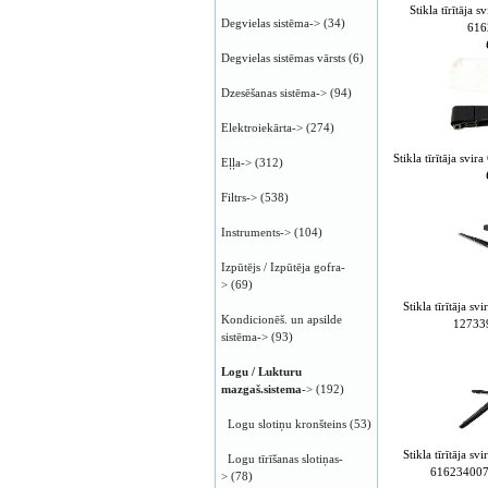
Stikla tīrītāj
Degvielas sistēma->
(34)
616
Degvielas sistēmas vārsts
(6)
Dzesēšanas sistēma->
(94)
Elektroiekārta->
(274)
Stikla tīrītāja sv
Eļļa->
(312)
Filtrs->
(538)
Instruments->
(104)
Izpūtējs / Izpūtēja gofra-
>
(69)
Stikla tīrītāja
Kondicionēš. un apsilde
12733
sistēma->
(93)
Logu / Lukturu
mazgaš.sistema
->
(192)
Logu slotiņu kronšteins
(53)
Stikla tīrītāja
Logu tīrīšanas slotiņas-
616234007
>
(78)