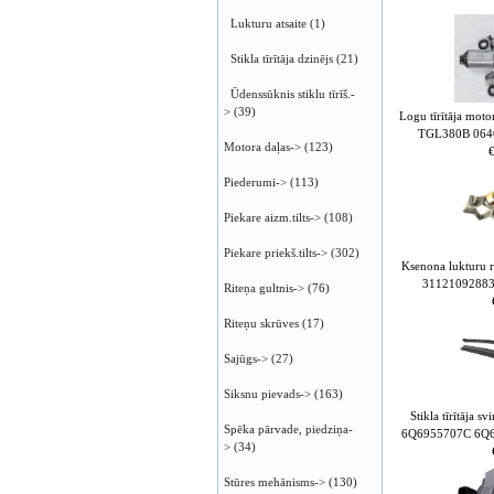
Lukturu atsaite
(1)
Stikla tīrītāja dzinējs
(21)
Ūdenssūknis stiklu tīrīš.-
>
(39)
Logu tīrītāja m
TGL380B 064
Motora daļas->
(123)
Piederumi->
(113)
Piekare aizm.tilts->
(108)
Piekare priekš.tilts->
(302)
Ksenona lukturu re
31121092883
Riteņa gultnis->
(76)
Riteņu skrūves
(17)
Sajūgs->
(27)
Siksnu pievads->
(163)
Stikla tīrītāja
Spēka pārvade, piedziņa-
6Q6955707C 6Q
>
(34)
Stūres mehānisms->
(130)